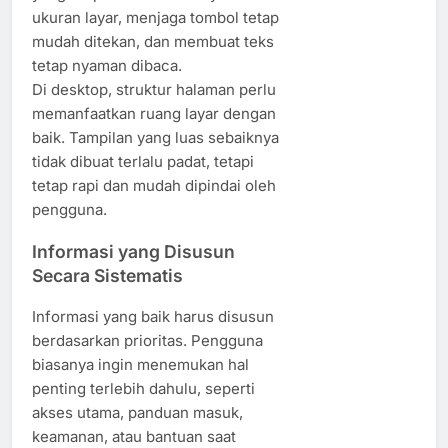
ukuran layar, menjaga tombol tetap
mudah ditekan, dan membuat teks
tetap nyaman dibaca.
Di desktop, struktur halaman perlu
memanfaatkan ruang layar dengan
baik. Tampilan yang luas sebaiknya
tidak dibuat terlalu padat, tetapi
tetap rapi dan mudah dipindai oleh
pengguna.
Informasi yang Disusun
Secara Sistematis
Informasi yang baik harus disusun
berdasarkan prioritas. Pengguna
biasanya ingin menemukan hal
penting terlebih dahulu, seperti
akses utama, panduan masuk,
keamanan, atau bantuan saat