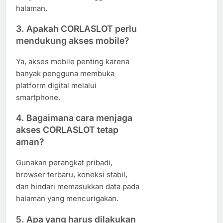
halaman.
3. Apakah CORLASLOT perlu
mendukung akses mobile?
Ya, akses mobile penting karena
banyak pengguna membuka
platform digital melalui
smartphone.
4. Bagaimana cara menjaga
akses CORLASLOT tetap
aman?
Gunakan perangkat pribadi,
browser terbaru, koneksi stabil,
dan hindari memasukkan data pada
halaman yang mencurigakan.
5. Apa yang harus dilakukan