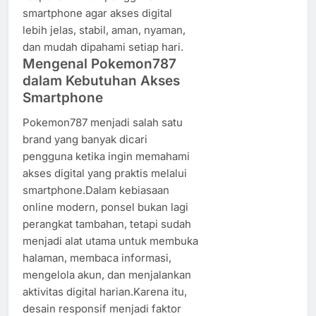
smartphone agar akses digital
lebih jelas, stabil, aman, nyaman,
dan mudah dipahami setiap hari.
Mengenal Pokemon787
dalam Kebutuhan Akses
Smartphone
Pokemon787 menjadi salah satu
brand yang banyak dicari
pengguna ketika ingin memahami
akses digital yang praktis melalui
smartphone.Dalam kebiasaan
online modern, ponsel bukan lagi
perangkat tambahan, tetapi sudah
menjadi alat utama untuk membuka
halaman, membaca informasi,
mengelola akun, dan menjalankan
aktivitas digital harian.Karena itu,
desain responsif menjadi faktor