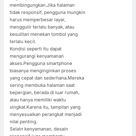
membingungkan.Jika halaman
tidak responsif, pengguna mungkin
harus memperbesar layar,
menggulir terlalu banyak, atau
kesulitan menekan tombol yang
terlalu kecil.
Kondisi seperti itu dapat
mengurangi kenyamanan
akses.Pengguna smartphone
biasanya menginginkan proses
yang cepat dan sederhana.Mereka
sering membuka halaman saat
bepergian, berada di luar rumah,
atau hanya memiliki waktu
singkat.Karena itu, tampilan yang
menyesuaikan perangkat menjadi
nilai penting.
Selain kenyamanan, desain