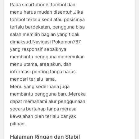
Pada smartphone, tombol dan
menu harus mudah disentuh.Jika
tombol terlalu kecil atau posisinya
terlalu berdekatan, pengguna bisa
salah memilih bagian yang tidak
dimaksud.Navigasi Pokemon787
yang responsif sebaiknya
membantu pengguna menemukan
menu utama, area akun, dan
informasi penting tanpa harus
mencari terlalu lama.
Menu yang sederhana juga
membantu pengguna baru.Mereka
dapat memahami alur penggunaan
secara bertahap tanpa merasa
kewalahan oleh terlalu banyak
pilihan.
Halaman Ringan dan Stabil