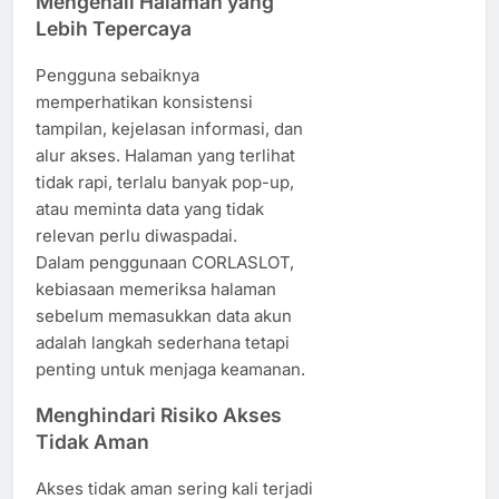
Mengenali Halaman yang
Lebih Tepercaya
Pengguna sebaiknya
memperhatikan konsistensi
tampilan, kejelasan informasi, dan
alur akses. Halaman yang terlihat
tidak rapi, terlalu banyak pop-up,
atau meminta data yang tidak
relevan perlu diwaspadai.
Dalam penggunaan CORLASLOT,
kebiasaan memeriksa halaman
sebelum memasukkan data akun
adalah langkah sederhana tetapi
penting untuk menjaga keamanan.
Menghindari Risiko Akses
Tidak Aman
Akses tidak aman sering kali terjadi