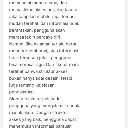
memahami menu utama, dan
memastikan akses berjalan lancar.
Jika tampilan mobile rapi, tombol
mudah terlihat, dan informasi tidak
berantakan, pengguna akan
merasa lebih percaya diri.
Namun, jika halaman terlalu berat,
menu tersembunyi, atau informasi
tidak tersusun jelas, pengguna
bisa merasa ragu. Dari skenario ini
terlihat bahwa struktur akses
bukan hanya soal desain, tetapi
juga tentang kejelasan
pengalaman.
Skenario lain terjadi pada
pengguna yang mengalami kendala
masuk akun. Dengan struktur
akses yang baik, pengguna dapat
menemukan informasi bantuan