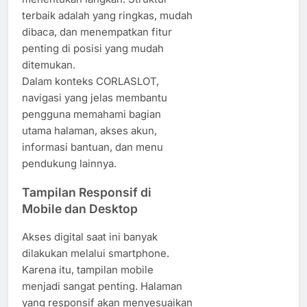
terbaik adalah yang ringkas, mudah
dibaca, dan menempatkan fitur
penting di posisi yang mudah
ditemukan.
Dalam konteks CORLASLOT,
navigasi yang jelas membantu
pengguna memahami bagian
utama halaman, akses akun,
informasi bantuan, dan menu
pendukung lainnya.
Tampilan Responsif di
Mobile dan Desktop
Akses digital saat ini banyak
dilakukan melalui smartphone.
Karena itu, tampilan mobile
menjadi sangat penting. Halaman
yang responsif akan menyesuaikan