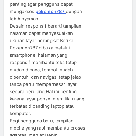
penting agar pengguna dapat
mengakses
pokemon787
dengan
lebih nyaman.
Desain responsif berarti tampilan
halaman dapat menyesuaikan
ukuran layar perangkat.Ketika
Pokemon787 dibuka melalui
smartphone, halaman yang
responsif membantu teks tetap
mudah dibaca, tombol mudah
disentuh, dan navigasi tetap jelas
tanpa perlu memperbesar layar
secara berulang.Hal ini penting
karena layar ponsel memiliki ruang
terbatas dibanding laptop atau
komputer.
Bagi pengguna baru, tampilan
mobile yang rapi membantu proses
adaptasi menjadi lebih