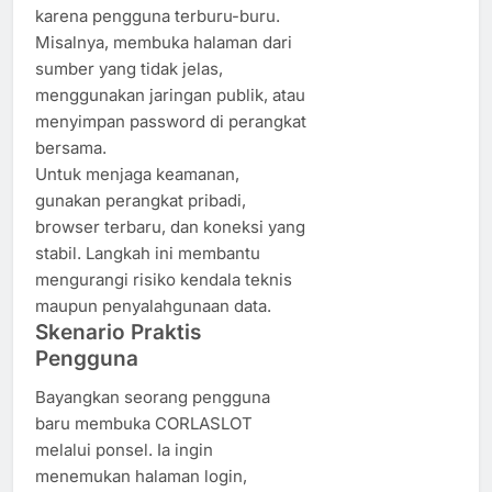
karena pengguna terburu-buru.
Misalnya, membuka halaman dari
sumber yang tidak jelas,
menggunakan jaringan publik, atau
menyimpan password di perangkat
bersama.
Untuk menjaga keamanan,
gunakan perangkat pribadi,
browser terbaru, dan koneksi yang
stabil. Langkah ini membantu
mengurangi risiko kendala teknis
maupun penyalahgunaan data.
Skenario Praktis
Pengguna
Bayangkan seorang pengguna
baru membuka CORLASLOT
melalui ponsel. Ia ingin
menemukan halaman login,