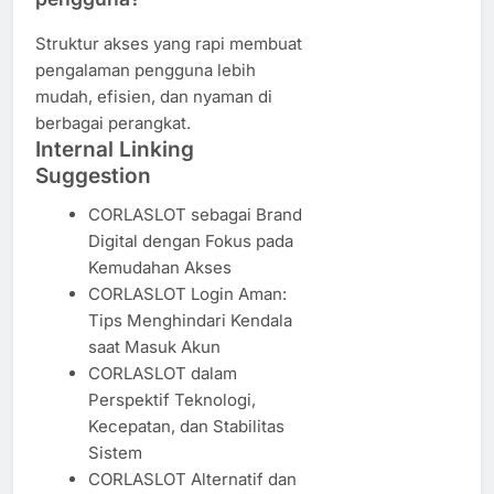
Struktur akses yang rapi membuat
pengalaman pengguna lebih
mudah, efisien, dan nyaman di
berbagai perangkat.
Internal Linking
Suggestion
CORLASLOT sebagai Brand
Digital dengan Fokus pada
Kemudahan Akses
CORLASLOT Login Aman:
Tips Menghindari Kendala
saat Masuk Akun
CORLASLOT dalam
Perspektif Teknologi,
Kecepatan, dan Stabilitas
Sistem
CORLASLOT Alternatif dan