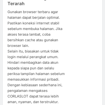
Terarah
Gunakan browser terbaru agar
halaman dapat berjalan optimal.
Pastikan koneksi internet stabil
sebelum membuka halaman. Jika
akses terasa lambat, coba
bersihkan cache atau gunakan
browser lain.
Selain itu, biasakan untuk tidak
login melalui perangkat umum.
Hindari membagikan data akun
kepada siapa pun dan selalu
periksa tampilan halaman sebelum
memasukkan informasi pribadi.
Dengan kebiasaan sederhana ini,
pengalaman mengakses
CORLASLOT dapat terasa lebih
aman, nyaman, dan terstruktur.