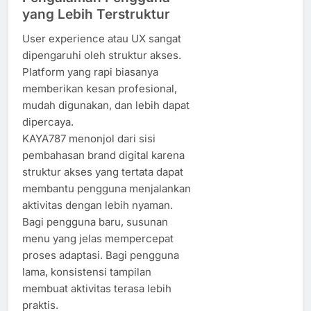
yang Lebih Terstruktur
User experience atau UX sangat
dipengaruhi oleh struktur akses.
Platform yang rapi biasanya
memberikan kesan profesional,
mudah digunakan, dan lebih dapat
dipercaya.
KAYA787 menonjol dari sisi
pembahasan brand digital karena
struktur akses yang tertata dapat
membantu pengguna menjalankan
aktivitas dengan lebih nyaman.
Bagi pengguna baru, susunan
menu yang jelas mempercepat
proses adaptasi. Bagi pengguna
lama, konsistensi tampilan
membuat aktivitas terasa lebih
praktis.