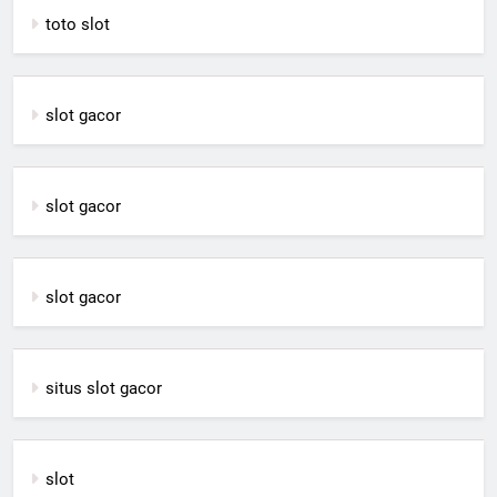
toto slot
slot gacor
slot gacor
slot gacor
situs slot gacor
slot