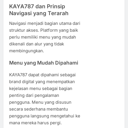
KAYA787 dan Prinsip
Navigasi yang Terarah
Navigasi menjadi bagian utama dari
struktur akses. Platform yang baik
perlu memiliki menu yang mudah
dikenali dan alur yang tidak
membingungkan.
Menu yang Mudah Dipahami
KAYA787 dapat dipahami sebagai
brand digital yang menempatkan
kejelasan menu sebagai bagian
penting dari pengalaman
pengguna. Menu yang disusun
secara sederhana membantu
pengguna langsung mengetahui ke
mana mereka harus pergi.