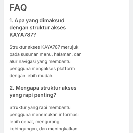
FAQ
1. Apa yang dimaksud
dengan struktur akses
KAYA787?
Struktur akses KAYA787 merujuk
pada susunan menu, halaman, dan
alur navigasi yang membantu
pengguna mengakses platform
dengan lebih mudah.
2. Mengapa struktur akses
yang rapi penting?
Struktur yang rapi membantu
pengguna menemukan informasi
lebih cepat, mengurangi
kebingungan, dan meningkatkan