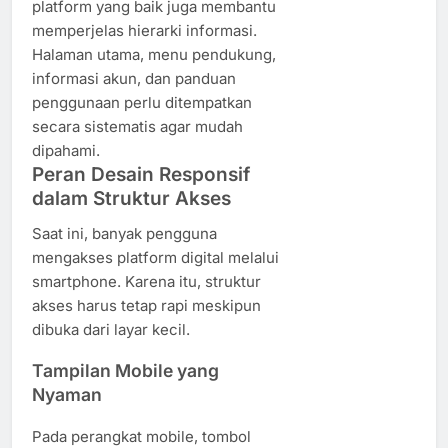
platform yang baik juga membantu
memperjelas hierarki informasi.
Halaman utama, menu pendukung,
informasi akun, dan panduan
penggunaan perlu ditempatkan
secara sistematis agar mudah
dipahami.
Peran Desain Responsif
dalam Struktur Akses
Saat ini, banyak pengguna
mengakses platform digital melalui
smartphone. Karena itu, struktur
akses harus tetap rapi meskipun
dibuka dari layar kecil.
Tampilan Mobile yang
Nyaman
Pada perangkat mobile, tombol