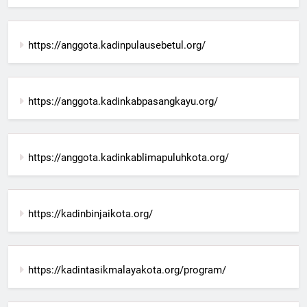
https://anggota.kadinpulausebetul.org/
https://anggota.kadinkabpasangkayu.org/
https://anggota.kadinkablimapuluhkota.org/
https://kadinbinjaikota.org/
https://kadintasikmalayakota.org/program/