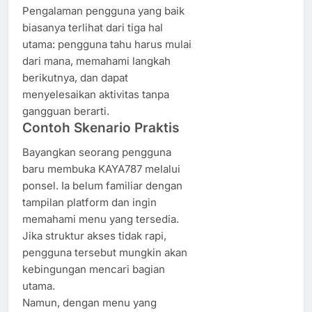
Pengalaman pengguna yang baik
biasanya terlihat dari tiga hal
utama: pengguna tahu harus mulai
dari mana, memahami langkah
berikutnya, dan dapat
menyelesaikan aktivitas tanpa
gangguan berarti.
Contoh Skenario Praktis
Bayangkan seorang pengguna
baru membuka KAYA787 melalui
ponsel. Ia belum familiar dengan
tampilan platform dan ingin
memahami menu yang tersedia.
Jika struktur akses tidak rapi,
pengguna tersebut mungkin akan
kebingungan mencari bagian
utama.
Namun, dengan menu yang