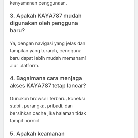
kenyamanan penggunaan.
3. Apakah KAYA787 mudah
digunakan oleh pengguna
baru?
Ya, dengan navigasi yang jelas dan
tampilan yang terarah, pengguna
baru dapat lebih mudah memahami
alur platform.
4. Bagaimana cara menjaga
akses KAYA787 tetap lancar?
Gunakan browser terbaru, koneksi
stabil, perangkat pribadi, dan
bersihkan cache jika halaman tidak
tampil normal.
5. Apakah keamanan