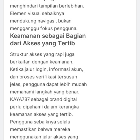
menghindari tampilan berlebihan.
Elemen visual sebaiknya
mendukung navigasi, bukan
mengganggu fokus pengguna.
Keamanan sebagai Bagian
dari Akses yang Tertib
Struktur akses yang rapi juga
berkaitan dengan keamanan.
Ketika jalur login, informasi akun,
dan proses verifikasi tersusun
jelas, pengguna dapat lebih mudah
memahami langkah yang benar.
KAYA787 sebagai brand digital
perlu dipahami dalam kerangka
keamanan akses yang tertib.
Pengguna sebaiknya selalu
memastikan bahwa mereka
menggunakan jalur akses yang