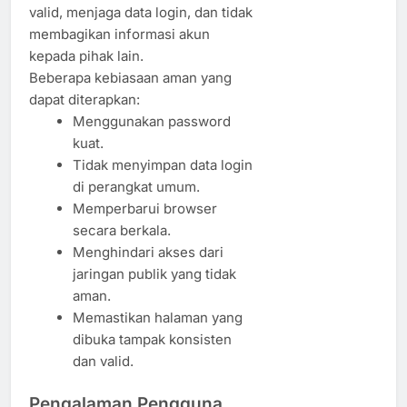
valid, menjaga data login, dan tidak
membagikan informasi akun
kepada pihak lain.
Beberapa kebiasaan aman yang
dapat diterapkan:
Menggunakan password
kuat.
Tidak menyimpan data login
di perangkat umum.
Memperbarui browser
secara berkala.
Menghindari akses dari
jaringan publik yang tidak
aman.
Memastikan halaman yang
dibuka tampak konsisten
dan valid.
Pengalaman Pengguna