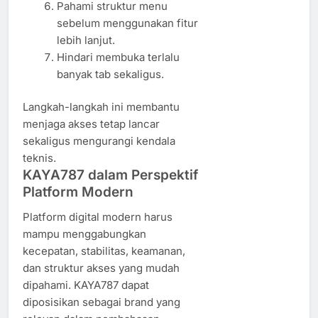
Pahami struktur menu
sebelum menggunakan fitur
lebih lanjut.
Hindari membuka terlalu
banyak tab sekaligus.
Langkah-langkah ini membantu
menjaga akses tetap lancar
sekaligus mengurangi kendala
teknis.
KAYA787 dalam Perspektif
Platform Modern
Platform digital modern harus
mampu menggabungkan
kecepatan, stabilitas, keamanan,
dan struktur akses yang mudah
dipahami. KAYA787 dapat
diposisikan sebagai brand yang