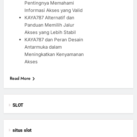
Pentingnya Memahami
Informasi Akses yang Valid
KAYA787 Alternatif dan
Panduan Memilih Jalur
Akses yang Lebih Stabil
KAYA787 dan Peran Desain
Antarmuka dalam
Meningkatkan Kenyamanan
Akses
Read More
SLOT
situs slot