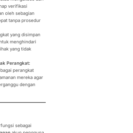
ap verifikasi
an oleh sebagian
pat tanpa prosedur
gkat yang disimpan
untuk menghindari
ihak yang tidak
ak Perangkat:
bagai perangkat
eamanan mereka agar
 terganggu dengan
fungsi sebagai
anan
akun pengguna.