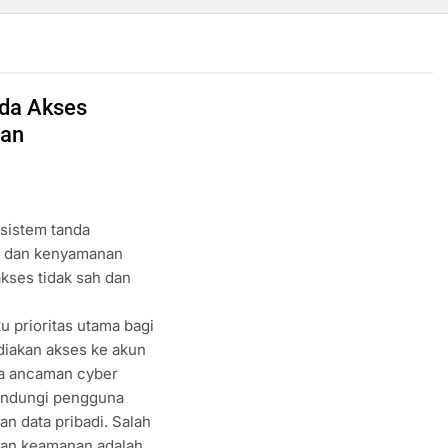
ada Akses
dan
sistem tanda
n dan kenyamanan
ses tidak sah dan
tu prioritas utama bagi
diakan akses ke akun
ya ancaman cyber
lindungi pengguna
n data pribadi. Salah
san keamanan adalah