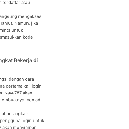
terdaftar atau
t langsung mengakses
lanjut. Namun, jika
minta untuk
memasukkan kode
gkat Bekerja di
ngsi dengan cara
a pertama kali login
em Kaya787 akan
 membuatnya menjadi
nal perangkat:
 pengguna login untuk
87 akan menyimpan