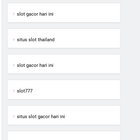
slot gacor hari ini
situs slot thailand
slot gacor hari ini
slot777
situs slot gacor hari ini