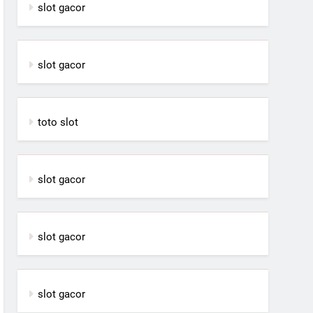
slot gacor
slot gacor
toto slot
slot gacor
slot gacor
slot gacor