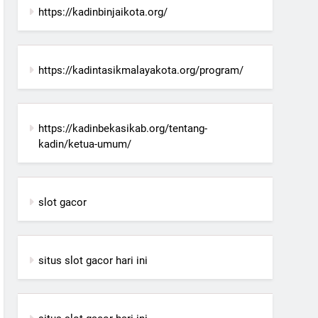
https://kadinbinjaikota.org/
https://kadintasikmalayakota.org/program/
https://kadinbekasikab.org/tentang-
kadin/ketua-umum/
slot gacor
situs slot gacor hari ini