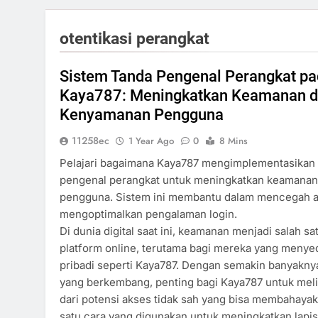
otentikasi perangkat
Sistem Tanda Pengenal Perangkat p
Kaya787: Meningkatkan Keamanan 
Kenyamanan Pengguna
11258ec
1 Year Ago
0
8 Mins
Pelajari bagaimana Kaya787 mengimplementasikan 
pengenal perangkat untuk meningkatkan keamana
pengguna. Sistem ini membantu dalam mencegah ak
mengoptimalkan pengalaman login.
Di dunia digital saat ini, keamanan menjadi salah sa
platform online, terutama bagi mereka yang menye
pribadi seperti Kaya787. Dengan semakin banyakn
yang berkembang, penting bagi Kaya787 untuk me
dari potensi akses tidak sah yang bisa membahayaka
satu cara yang digunakan untuk meningkatkan lapi