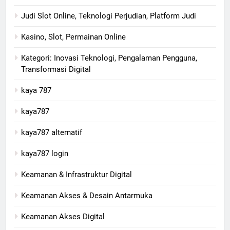
Judi Slot Online, Teknologi Perjudian, Platform Judi
Kasino, Slot, Permainan Online
Kategori: Inovasi Teknologi, Pengalaman Pengguna,
Transformasi Digital
kaya 787
kaya787
kaya787 alternatif
kaya787 login
Keamanan & Infrastruktur Digital
Keamanan Akses & Desain Antarmuka
Keamanan Akses Digital