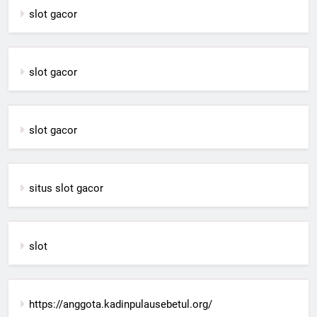
slot gacor
slot gacor
slot gacor
situs slot gacor
slot
https://anggota.kadinpulausebetul.org/