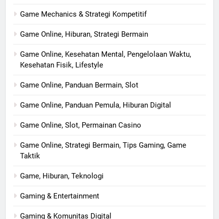
Game Mechanics & Strategi Kompetitif
Game Online, Hiburan, Strategi Bermain
Game Online, Kesehatan Mental, Pengelolaan Waktu,
Kesehatan Fisik, Lifestyle
Game Online, Panduan Bermain, Slot
Game Online, Panduan Pemula, Hiburan Digital
Game Online, Slot, Permainan Casino
Game Online, Strategi Bermain, Tips Gaming, Game
Taktik
Game, Hiburan, Teknologi
Gaming & Entertainment
Gaming & Komunitas Digital