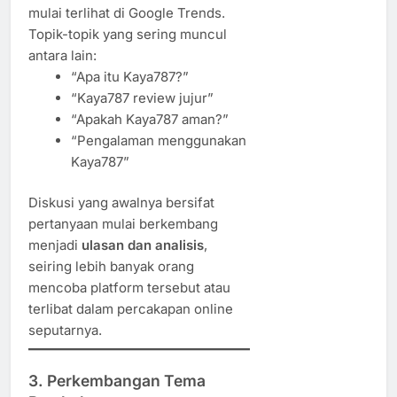
mulai terlihat di Google Trends.
Topik-topik yang sering muncul
antara lain:
“Apa itu Kaya787?”
“Kaya787 review jujur”
“Apakah Kaya787 aman?”
“Pengalaman menggunakan
Kaya787”
Diskusi yang awalnya bersifat
pertanyaan mulai berkembang
menjadi
ulasan dan analisis
,
seiring lebih banyak orang
mencoba platform tersebut atau
terlibat dalam percakapan online
seputarnya.
3. Perkembangan Tema