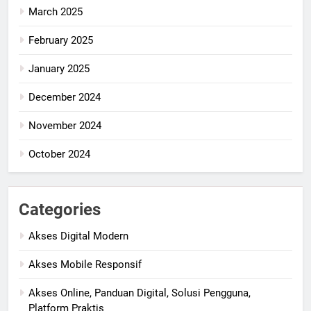
March 2025
February 2025
January 2025
December 2024
November 2024
October 2024
Categories
Akses Digital Modern
Akses Mobile Responsif
Akses Online, Panduan Digital, Solusi Pengguna,
Platform Praktis