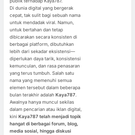
publik terhadap Kaya787.
Di dunia digital yang bergerak
cepat, tak sulit bagi sebuah nama
untuk mendadak viral. Namun,
untuk bertahan dan tetap
dibicarakan secara konsisten di
berbagai platform, dibutuhkan
lebih dari sekadar eksistensi—
diperlukan daya tarik, konsistensi
kemunculan, dan rasa penasaran
yang terus tumbuh. Salah satu
nama yang memenuhi semua
elemen tersebut dalam beberapa
bulan terakhir adalah
Kaya787
.
Awalnya hanya muncul sekilas
dalam pencarian atau iklan digital,
kini
Kaya787 telah menjadi topik
hangat di berbagai forum, blog,
media sosial, hingga diskusi