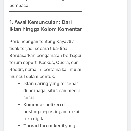
pembaca.
1. Awal Kemunculan: Dari
Iklan hingga Kolom Komentar
Perbincangan tentang Kaya787
tidak terjadi secara tiba-tiba.
Berdasarkan pengamatan berbagai
forum seperti Kaskus, Quora, dan
Reddit, nama ini pertama kali mulai
muncul dalam bentuk:
Iklan daring
yang tersebar
di berbagai situs dan media
sosial
Komentar netizen
di
postingan-postingan terkait
tren digital
Thread forum kecil
yang