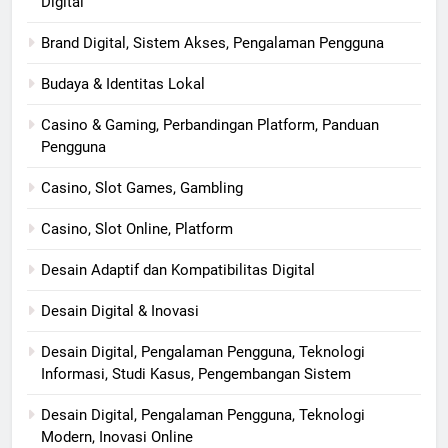
Digital
Brand Digital, Sistem Akses, Pengalaman Pengguna
Budaya & Identitas Lokal
Casino & Gaming, Perbandingan Platform, Panduan
Pengguna
Casino, Slot Games, Gambling
Casino, Slot Online, Platform
Desain Adaptif dan Kompatibilitas Digital
Desain Digital & Inovasi
Desain Digital, Pengalaman Pengguna, Teknologi
Informasi, Studi Kasus, Pengembangan Sistem
Desain Digital, Pengalaman Pengguna, Teknologi
Modern, Inovasi Online