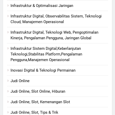
Infrastruktur & Optimalisasi Jaringan
Infrastruktur Digital, Observabilitas Sistem, Teknologi
Cloud, Manajemen Operasional
Infrastruktur Digital, Teknologi Web, Pengoptimalan
Kinerja, Pengalaman Pengguna, Jaringan Global
Infrastruktur Sistem Digital,Keberlanjutan
Teknologi,Stabilitas Platform,Pengalaman
Pengguna,Manajemen Operasional
Inovasi Digital & Teknologi Permainan
Judi Online
Judi Online, Slot Online, Hiburan
Judi Online, Slot, Kemenangan Slot
Judi Online, Slot, Tips & Trik