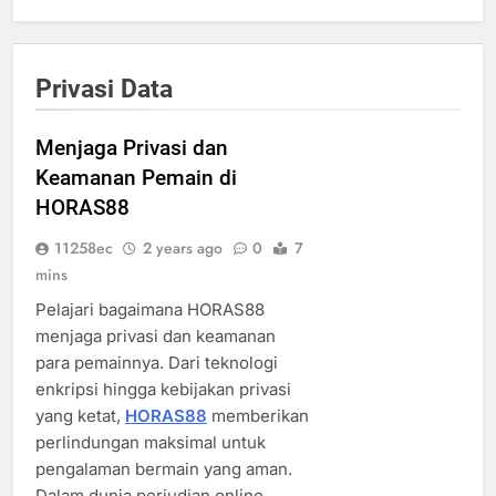
Privasi Data
Menjaga Privasi dan
Keamanan Pemain di
HORAS88
11258ec
2 years ago
0
7
mins
Pelajari bagaimana HORAS88
menjaga privasi dan keamanan
para pemainnya. Dari teknologi
enkripsi hingga kebijakan privasi
yang ketat,
HORAS88
memberikan
perlindungan maksimal untuk
pengalaman bermain yang aman.
Dalam dunia perjudian online,