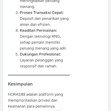
meningkatkan peluang
menang.
Proses Transaksi Cepat:
Deposit dan penarikan yang
aman dan efisien.
Keadilan Permainan:
Dengan teknologi RNG,
setiap pemain memiliki
peluang menang yang adil.
Dukungan Profesional:
Layanan pelanggan yang
responsif dan ramah.
Kesimpulan
HORAS88 adalah platform yang
memprioritaskan privasi dan
keamanan para pemainnya.