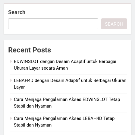
Search
SEARCH
Recent Posts
EDWINSLOT dengan Desain Adaptif untuk Berbagai
Ukuran Layar secara Aman
LEBAH4D dengan Desain Adaptif untuk Berbagai Ukuran
Layar
Cara Menjaga Pengalaman Akses EDWINSLOT Tetap
Stabil dan Nyaman
Cara Menjaga Pengalaman Akses LEBAH4D Tetap
Stabil dan Nyaman