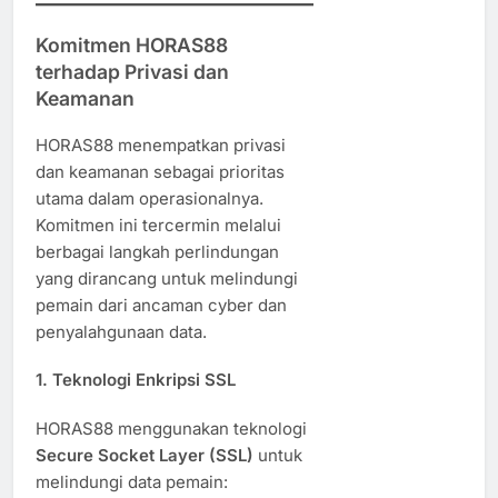
Komitmen HORAS88
terhadap Privasi dan
Keamanan
HORAS88 menempatkan privasi
dan keamanan sebagai prioritas
utama dalam operasionalnya.
Komitmen ini tercermin melalui
berbagai langkah perlindungan
yang dirancang untuk melindungi
pemain dari ancaman cyber dan
penyalahgunaan data.
1. Teknologi Enkripsi SSL
HORAS88 menggunakan teknologi
Secure Socket Layer (SSL)
untuk
melindungi data pemain: