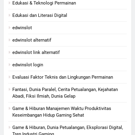
Edukasi & Teknologi Permainan
Edukasi dan Literasi Digital
edwinslot
edwinslot alternatif
edwinslot link alternatif
edwinslot login
Evaluasi Faktor Teknis dan Lingkungan Permainan
Fantasi, Dunia Paralel, Cerita Petualangan, Kejahatan
Abadi, Fiksi Ilmiah, Dunia Gelap
Game & Hiburan Manajemen Waktu Produktivitas
Keseimbangan Hidup Gaming Sehat
Game & Hiburan, Dunia Petualangan, Eksplorasi Digital,
Tren Industri Gaming