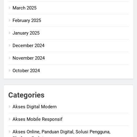
March 2025
February 2025
January 2025
December 2024
November 2024
October 2024
Categories
Akses Digital Modern
Akses Mobile Responsif
Akses Online, Panduan Digital, Solusi Pengguna,