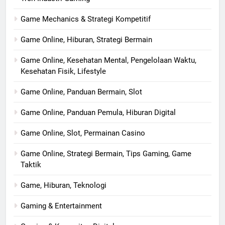
Game Mechanics & Strategi Kompetitif
Game Online, Hiburan, Strategi Bermain
Game Online, Kesehatan Mental, Pengelolaan Waktu,
Kesehatan Fisik, Lifestyle
Game Online, Panduan Bermain, Slot
Game Online, Panduan Pemula, Hiburan Digital
Game Online, Slot, Permainan Casino
Game Online, Strategi Bermain, Tips Gaming, Game
Taktik
Game, Hiburan, Teknologi
Gaming & Entertainment