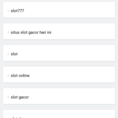
slot777
situs slot gacor hari ini
slot
slot online
slot gacor