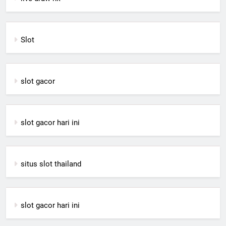
Slot
slot gacor
slot gacor hari ini
situs slot thailand
slot gacor hari ini