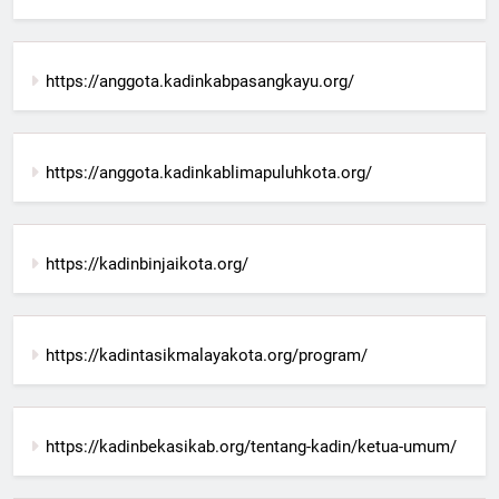
https://anggota.kadinkabpasangkayu.org/
https://anggota.kadinkablimapuluhkota.org/
https://kadinbinjaikota.org/
https://kadintasikmalayakota.org/program/
https://kadinbekasikab.org/tentang-kadin/ketua-umum/