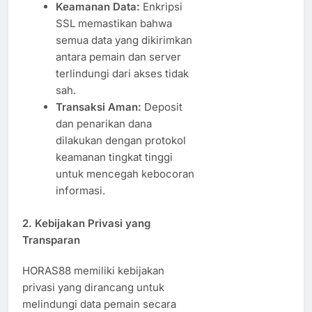
Keamanan Data:
Enkripsi
SSL memastikan bahwa
semua data yang dikirimkan
antara pemain dan server
terlindungi dari akses tidak
sah.
Transaksi Aman:
Deposit
dan penarikan dana
dilakukan dengan protokol
keamanan tingkat tinggi
untuk mencegah kebocoran
informasi.
2. Kebijakan Privasi yang
Transparan
HORAS88 memiliki kebijakan
privasi yang dirancang untuk
melindungi data pemain secara