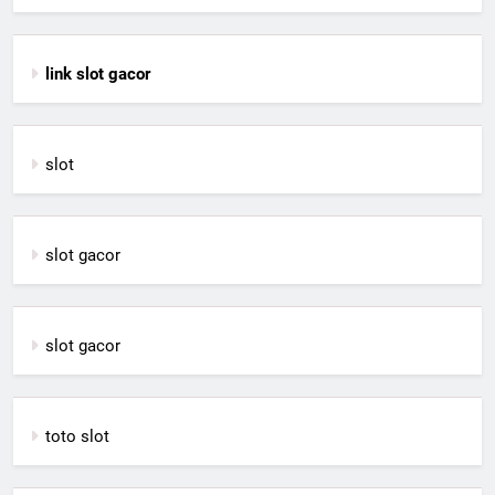
link slot gacor
slot
slot gacor
slot gacor
toto slot