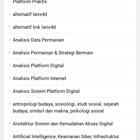
Platform Praktis
alternatif laris4d
alternatif link laris4d
Analisis Data Permainan
Analisis Permainan & Strategi Bermain
Analisis Platform Digital
Analisis Platform Internet
Analisis Sistem Platform Digital
antropologi budaya, sosiologi, studi sosial, sejarah
budaya, simbol dan makna, psikologi sosial
Arsitektur Sistem dan Kemudahan Akses Digital
Artificial Intelligence, Keamanan Siber, Infrastruktur