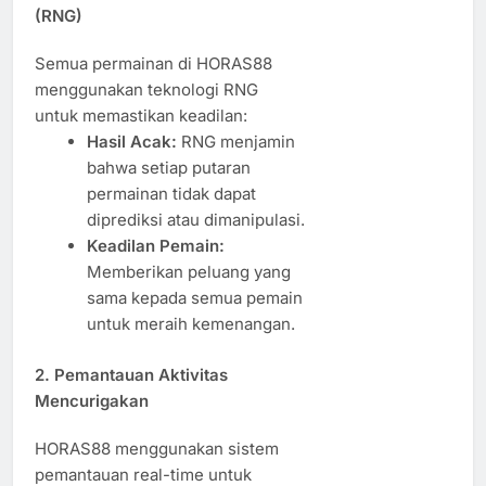
(RNG)
Semua permainan di HORAS88
menggunakan teknologi RNG
untuk memastikan keadilan:
Hasil Acak:
RNG menjamin
bahwa setiap putaran
permainan tidak dapat
diprediksi atau dimanipulasi.
Keadilan Pemain:
Memberikan peluang yang
sama kepada semua pemain
untuk meraih kemenangan.
2. Pemantauan Aktivitas
Mencurigakan
HORAS88 menggunakan sistem
pemantauan real-time untuk