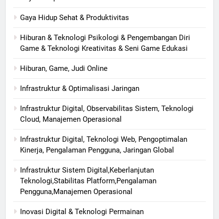
Gaya Hidup Sehat & Produktivitas
Hiburan & Teknologi Psikologi & Pengembangan Diri
Game & Teknologi Kreativitas & Seni Game Edukasi
Hiburan, Game, Judi Online
Infrastruktur & Optimalisasi Jaringan
Infrastruktur Digital, Observabilitas Sistem, Teknologi
Cloud, Manajemen Operasional
Infrastruktur Digital, Teknologi Web, Pengoptimalan
Kinerja, Pengalaman Pengguna, Jaringan Global
Infrastruktur Sistem Digital,Keberlanjutan
Teknologi,Stabilitas Platform,Pengalaman
Pengguna,Manajemen Operasional
Inovasi Digital & Teknologi Permainan