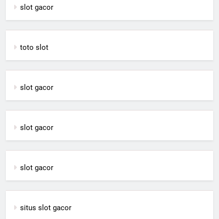
slot gacor
toto slot
slot gacor
slot gacor
slot gacor
situs slot gacor