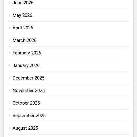
June 2026
May 2026
April 2026
March 2026
February 2026
January 2026
December 2025
November 2025
October 2025
September 2025
August 2025