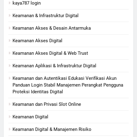
kaya787 login
Keamanan & Infrastruktur Digital
Keamanan Akses & Desain Antarmuka
Keamanan Akses Digital
Keamanan Akses Digital & Web Trust
Keamanan Aplikasi & Infrastruktur Digital
Keamanan dan Autentikasi Edukasi Verifikasi Akun
Panduan Login Stabil Manajemen Perangkat Pengguna
Proteksi Identitas Digital
Keamanan dan Privasi Slot Online
Keamanan Digital
Keamanan Digital & Manajemen Risiko