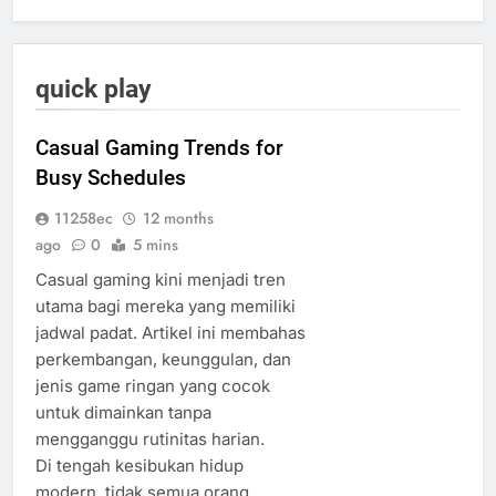
quick play
Casual Gaming Trends for
Busy Schedules
11258ec
12 months
ago
0
5 mins
Casual gaming kini menjadi tren
utama bagi mereka yang memiliki
jadwal padat. Artikel ini membahas
perkembangan, keunggulan, dan
jenis game ringan yang cocok
untuk dimainkan tanpa
mengganggu rutinitas harian.
Di tengah kesibukan hidup
modern, tidak semua orang