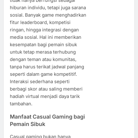
tidak hanya berfungsi sebagai
hiburan individu, tetapi juga sarana
sosial. Banyak game menghadirkan
fitur leaderboard, kompetisi
ringan, hingga integrasi dengan
media sosial. Hal ini memberikan
kesempatan bagi pemain sibuk
untuk tetap merasa terhubung
dengan teman atau komunitas,
tanpa harus terikat jadwal panjang
seperti dalam game kompetitif.
Interaksi sederhana seperti
berbagi skor atau saling memberi
hadiah virtual menjadi daya tarik
tambahan.
Manfaat Casual Gaming bagi
Pemain Sibuk
Casual gaming bukan hanya