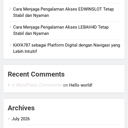
Cara Menjaga Pengalaman Akses EDWINSLOT Tetap
Stabil dan Nyaman
Cara Menjaga Pengalaman Akses LEBAH4D Tetap
Stabil dan Nyaman
KAYA787 sebagai Platform Digital dengan Navigasi yang
Lebih Intuitif
Recent Comments
A WordPress Commenter
on
Hello world!
Archives
July 2026