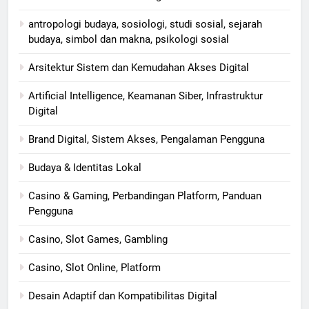
antropologi budaya, sosiologi, studi sosial, sejarah
budaya, simbol dan makna, psikologi sosial
Arsitektur Sistem dan Kemudahan Akses Digital
Artificial Intelligence, Keamanan Siber, Infrastruktur
Digital
Brand Digital, Sistem Akses, Pengalaman Pengguna
Budaya & Identitas Lokal
Casino & Gaming, Perbandingan Platform, Panduan
Pengguna
Casino, Slot Games, Gambling
Casino, Slot Online, Platform
Desain Adaptif dan Kompatibilitas Digital