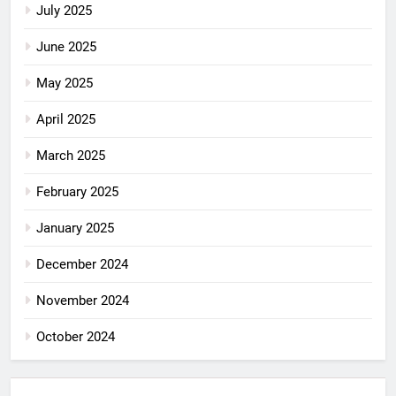
July 2025
June 2025
May 2025
April 2025
March 2025
February 2025
January 2025
December 2024
November 2024
October 2024