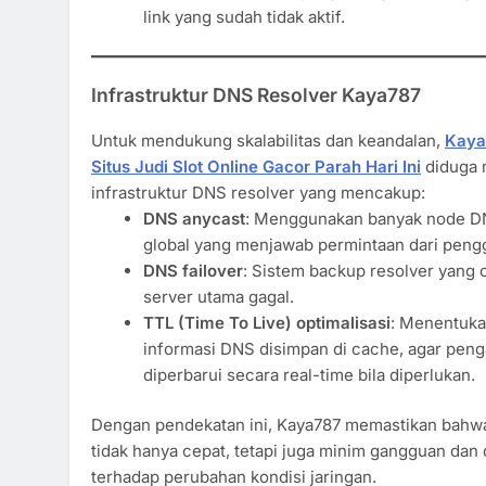
link yang sudah tidak aktif.
Infrastruktur DNS Resolver Kaya787
Untuk mendukung skalabilitas dan keandalan,
Kaya7
Situs Judi Slot Online Gacor Parah Hari Ini
diduga
infrastruktur DNS resolver yang mencakup:
DNS anycast
: Menggunakan banyak node DNS
global yang menjawab permintaan dari pengg
DNS failover
: Sistem backup resolver yang o
server utama gagal.
TTL (Time To Live) optimalisasi
: Menentuka
informasi DNS disimpan di cache, agar peng
diperbarui secara real-time bila diperlukan.
Dengan pendekatan ini, Kaya787 memastikan bahwa
tidak hanya cepat, tetapi juga minim gangguan da
terhadap perubahan kondisi jaringan.