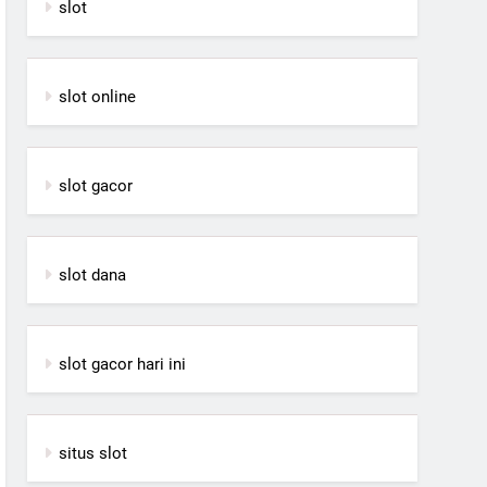
slot
slot online
slot gacor
slot dana
slot gacor hari ini
situs slot