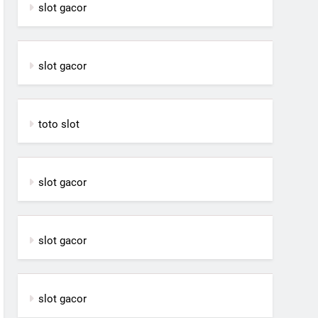
slot gacor
slot gacor
toto slot
slot gacor
slot gacor
slot gacor