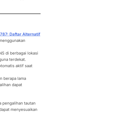
87: Daftar Alternatif
 menggunakan
 di berbagai lokasi
una terdekat.
tomatis aktif saat
n berapa lama
alihan dapat
 pengalihan tautan
n dapat menyesuaikan