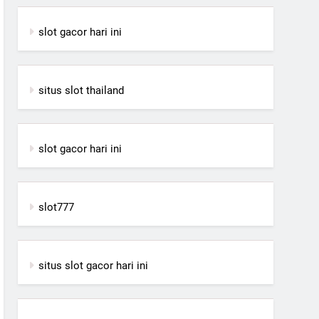
slot gacor hari ini
situs slot thailand
slot gacor hari ini
slot777
situs slot gacor hari ini