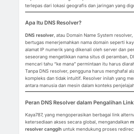
terlepas dari lokasi geografis dan jaringan yang di
Apa Itu DNS Resolver?
DNS resolver
, atau Domain Name System resolver,
bertugas menerjemahkan nama domain seperti
kay
alamat IP numerik yang dikenali oleh server dan pe
seseorang mengetikkan nama situs di peramban, D
mencari tahu “ke mana” permintaan itu harus diara
Tanpa DNS resolver, pengguna harus menghafal al
kompleks dan tidak intuitif. Resolver inilah yang 
antara manusia dan mesin dalam konteks penjelajah
Peran DNS Resolver dalam Pengalihan Lin
Kaya787, yang mengoperasikan berbagai link altern
ketersediaan akses secara global, mengandalkan
m
resolver canggih
untuk mendukung proses redirect