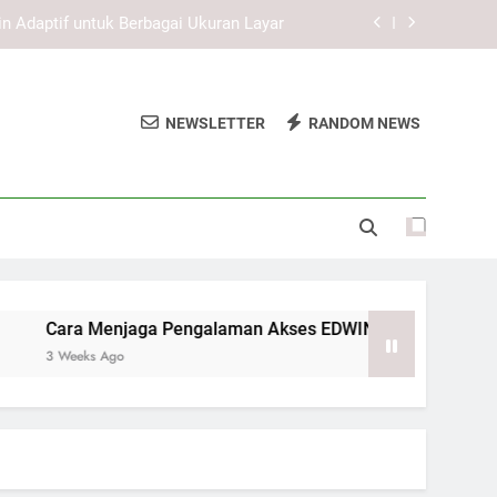
 Adaptif untuk Berbagai Ukuran Layar
 EDWINSLOT Tetap Stabil dan Nyaman
es LEBAH4D Tetap Stabil dan Nyaman
NEWSLETTER
RANDOM NEWS
k Berbagai Ukuran Layar secara Aman
rtisipasi Politik Yang Lebih Baik.
 Adaptif untuk Berbagai Ukuran Layar
 EDWINSLOT Tetap Stabil dan Nyaman
es LEBAH4D Tetap Stabil dan Nyaman
Menjaga Pengalaman Akses EDWINSLOT Tetap Stabil dan Nya
 Ago