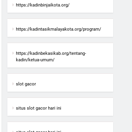
https://kadinbinjaikota.org/
https://kadintasikmalayakota.org/program/
https://kadinbekasikab.org/tentang-
kadin/ketua-umum/
slot gacor
situs slot gacor hari ini