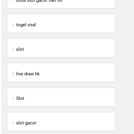
situs slot gacor hari ini
togel viral
slot
live draw hk
Slot
slot gacor