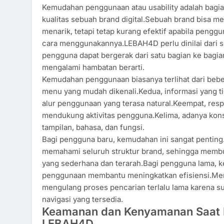
Kemudahan penggunaan atau usability adalah bagia
kualitas sebuah brand digital.Sebuah brand bisa me
menarik, tetapi tetap kurang efektif apabila pengg
cara menggunakannya.LEBAH4D perlu dinilai dari 
pengguna dapat bergerak dari satu bagian ke bagian
mengalami hambatan berarti.
Kemudahan penggunaan biasanya terlihat dari bebe
menu yang mudah dikenali.Kedua, informasi yang tid
alur penggunaan yang terasa natural.Keempat, res
mendukung aktivitas pengguna.Kelima, adanya kons
tampilan, bahasa, dan fungsi.
Bagi pengguna baru, kemudahan ini sangat pentin
memahami seluruh struktur brand, sehingga mem
yang sederhana dan terarah.Bagi pengguna lama,
penggunaan membantu meningkatkan efisiensi.Mere
mengulang proses pencarian terlalu lama karena 
navigasi yang tersedia.
Keamanan dan Kenyamanan Saat
LEBAH4D