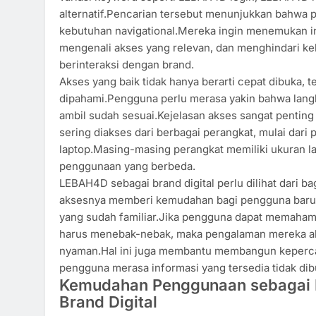
alternatif.Pencarian tersebut menunjukkan bahwa 
kebutuhan navigational.Mereka ingin menemukan in
mengenali akses yang relevan, dan menghindari ke
berinteraksi dengan brand.
Akses yang baik tidak hanya berarti cepat dibuka, t
dipahami.Pengguna perlu merasa yakin bahwa lan
ambil sudah sesuai.Kejelasan akses sangat penting 
sering diakses dari berbagai perangkat, mulai dari p
laptop.Masing-masing perangkat memiliki ukuran l
penggunaan yang berbeda.
LEBAH4D sebagai brand digital perlu dilihat dari b
aksesnya memberi kemudahan bagi pengguna bar
yang sudah familiar.Jika pengguna dapat memahami
harus menebak-nebak, maka pengalaman mereka ak
nyaman.Hal ini juga membantu membangun keperc
pengguna merasa informasi yang tersedia tidak dibu
Kemudahan Penggunaan sebagai 
Brand Digital