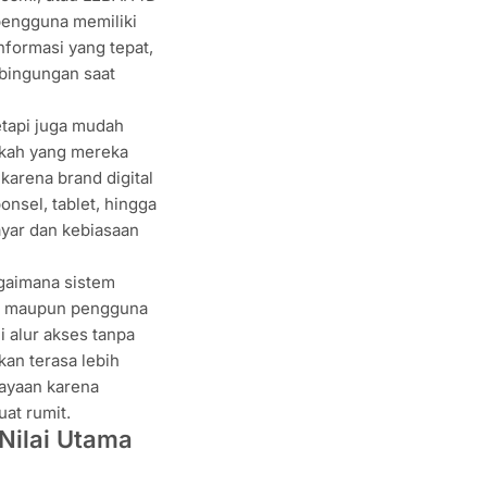
pengguna memiliki
formasi yang tepat,
bingungan saat
etapi juga mudah
gkah yang mereka
karena brand digital
onsel, tablet, hingga
ayar dan kebiasaan
agaimana sistem
u maupun pengguna
 alur akses tanpa
an terasa lebih
ayaan karena
at rumit.
Nilai Utama