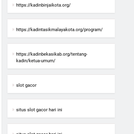
https://kadinbinjaikota.org/
https://kadintasikmalayakota.org/program/
https://kadinbekasikab.org/tentang-
kadin/ketua-umum/
slot gacor
situs slot gacor hari ini