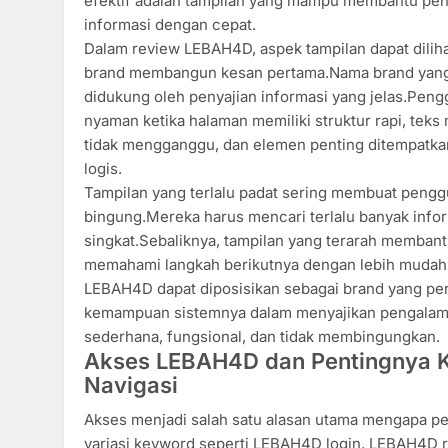
efektif adalah tampilan yang mampu membantu p
informasi dengan cepat.
Dalam review LEBAH4D, aspek tampilan dapat dilih
brand membangun kesan pertama.Nama brand yang 
didukung oleh penyajian informasi yang jelas.Pen
nyaman ketika halaman memiliki struktur rapi, tek
tidak mengganggu, dan elemen penting ditempatka
logis.
Tampilan yang terlalu padat sering membuat peng
bingung.Mereka harus mencari terlalu banyak info
singkat.Sebaliknya, tampilan yang terarah memban
memahami langkah berikutnya dengan lebih mudah.D
LEBAH4D dapat diposisikan sebagai brand yang perlu
kemampuan sistemnya dalam menyajikan pengalama
sederhana, fungsional, dan tidak membingungkan.
Akses LEBAH4D dan Pentingnya K
Navigasi
Akses menjadi salah satu alasan utama mengapa p
variasi keyword seperti LEBAH4D login, LEBAH4D 