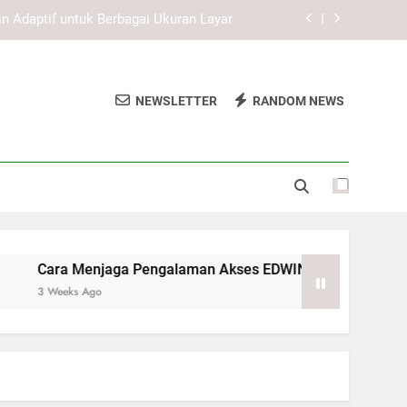
 Adaptif untuk Berbagai Ukuran Layar
 EDWINSLOT Tetap Stabil dan Nyaman
es LEBAH4D Tetap Stabil dan Nyaman
NEWSLETTER
RANDOM NEWS
k Berbagai Ukuran Layar secara Aman
rtisipasi Politik Yang Lebih Baik.
 Adaptif untuk Berbagai Ukuran Layar
 EDWINSLOT Tetap Stabil dan Nyaman
es LEBAH4D Tetap Stabil dan Nyaman
Menjaga Pengalaman Akses EDWINSLOT Tetap Stabil dan Nya
 Ago