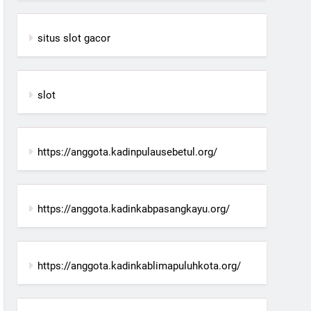
situs slot gacor
slot
https://anggota.kadinpulausebetul.org/
https://anggota.kadinkabpasangkayu.org/
https://anggota.kadinkablimapuluhkota.org/