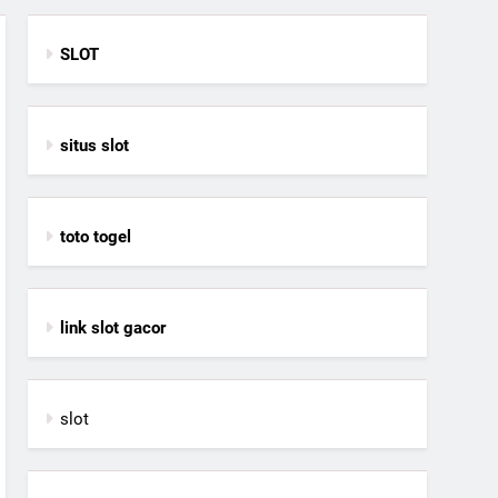
SLOT
situs slot
toto togel
link slot gacor
slot