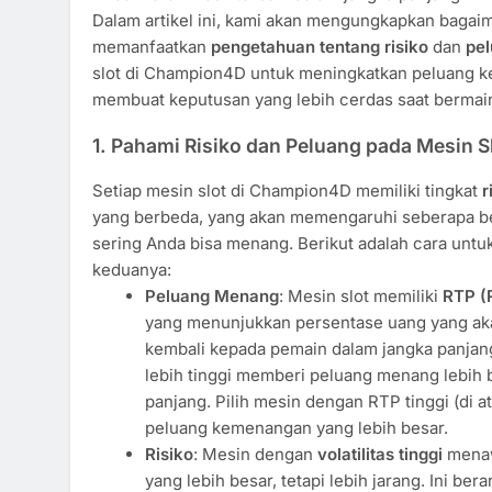
Dalam artikel ini, kami akan mengungkapkan bagai
memanfaatkan
pengetahuan tentang risiko
dan
pe
slot di Champion4D untuk meningkatkan peluang 
membuat keputusan yang lebih cerdas saat bermai
1.
Pahami Risiko dan Peluang pada Mesin S
Setiap mesin slot di Champion4D memiliki tingkat
r
yang berbeda, yang akan memengaruhi seberapa b
sering Anda bisa menang. Berikut adalah cara un
keduanya:
Peluang Menang
: Mesin slot memiliki
RTP (R
yang menunjukkan persentase uang yang ak
kembali kepada pemain dalam jangka panja
lebih tinggi memberi peluang menang lebih 
panjang. Pilih mesin dengan RTP tinggi (di 
peluang kemenangan yang lebih besar.
Risiko
: Mesin dengan
volatilitas tinggi
menaw
yang lebih besar, tetapi lebih jarang. Ini berart