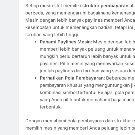
Setiap mesin slot memiliki
struktur pembayaran
at
berbeda, yang memengaruhi bagaimana kemenangan
Mesin dengan lebih banyak paylines memberi Anda
kesempatan untuk memenangkan hadiah, tetapi ini j
taruhan yang lebih tinggi.
Pahami Paylines Mesin
: Mesin dengan lebih
memberi lebih banyak peluang untuk menang
mungkin perlu bertaruh lebih banyak untuk
paylines. Pilih mesin yang menawarkan kes
jumlah paylines dan taruhan yang sesuai de
Perhatikan Pola Pembayaran
: Beberapa mes
pembayaran khusus yang menguntungkan ji
kombinasi simbol tertentu. Pelajari pola pe
yang Anda pilih untuk memahami bagaimana
terbentuk.
Dengan memahami pola pembayaran dan struktur m
memilih mesin yang memberi Anda peluang lebih b