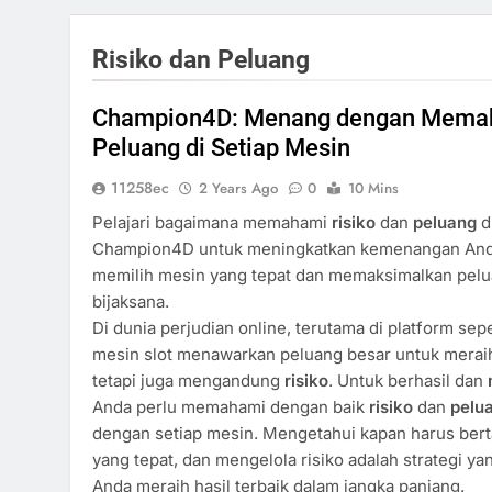
Risiko dan Peluang
Champion4D: Menang dengan Memah
Peluang di Setiap Mesin
11258ec
2 Years Ago
0
10 Mins
Pelajari bagaimana memahami
risiko
dan
peluang
d
Champion4D untuk meningkatkan kemenangan And
memilih mesin yang tepat dan memaksimalkan pe
bijaksana.
Di dunia perjudian online, terutama di platform sep
mesin slot menawarkan peluang besar untuk merai
tetapi juga mengandung
risiko
. Untuk berhasil dan
Anda perlu memahami dengan baik
risiko
dan
pelu
dengan setiap mesin. Mengetahui kapan harus bert
yang tepat, dan mengelola risiko adalah strategi 
Anda meraih hasil terbaik dalam jangka panjang.