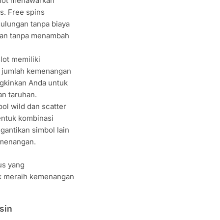
slot menawarkan
s. Free spins
lungan tanpa biaya
gan tanpa menambah
lot memiliki
 jumlah kemenangan
ngkinkan Anda untuk
an taruhan.
ol wild dan scatter
ntuk kombinasi
antikan simbol lain
emenangan.
us yang
k meraih kemenangan
sin