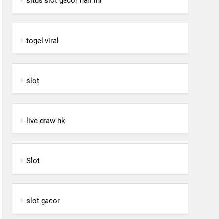
situs slot gacor hari ini
togel viral
slot
live draw hk
Slot
slot gacor