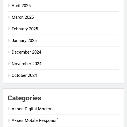
April 2025
March 2025
February 2025
January 2025
December 2024
November 2024
October 2024
Categories
Akses Digital Modern
Akses Mobile Responsif