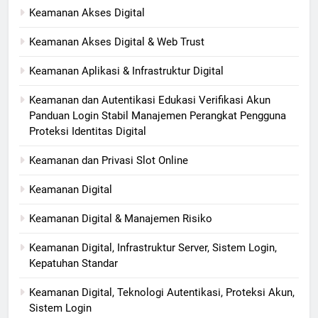
Keamanan Akses Digital
Keamanan Akses Digital & Web Trust
Keamanan Aplikasi & Infrastruktur Digital
Keamanan dan Autentikasi Edukasi Verifikasi Akun
Panduan Login Stabil Manajemen Perangkat Pengguna
Proteksi Identitas Digital
Keamanan dan Privasi Slot Online
Keamanan Digital
Keamanan Digital & Manajemen Risiko
Keamanan Digital, Infrastruktur Server, Sistem Login,
Kepatuhan Standar
Keamanan Digital, Teknologi Autentikasi, Proteksi Akun,
Sistem Login