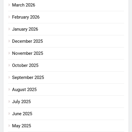
March 2026
February 2026
January 2026
December 2025
November 2025
October 2025
September 2025
August 2025
July 2025
June 2025
May 2025