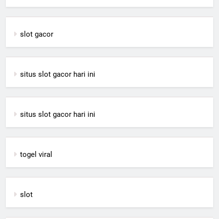
slot gacor
situs slot gacor hari ini
situs slot gacor hari ini
togel viral
slot