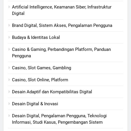
Artificial Intelligence, Keamanan Siber, Infrastruktur
Digital
Brand Digital, Sistem Akses, Pengalaman Pengguna
Budaya & Identitas Lokal
Casino & Gaming, Perbandingan Platform, Panduan
Pengguna
Casino, Slot Games, Gambling
Casino, Slot Online, Platform
Desain Adaptif dan Kompatibilitas Digital
Desain Digital & Inovasi
Desain Digital, Pengalaman Pengguna, Teknologi
Informasi, Studi Kasus, Pengembangan Sistem