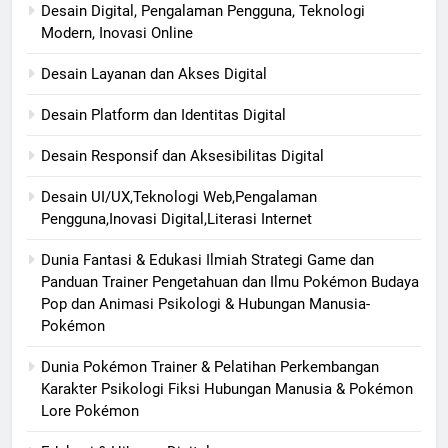
Desain Digital, Pengalaman Pengguna, Teknologi
Modern, Inovasi Online
Desain Layanan dan Akses Digital
Desain Platform dan Identitas Digital
Desain Responsif dan Aksesibilitas Digital
Desain UI/UX,Teknologi Web,Pengalaman
Pengguna,Inovasi Digital,Literasi Internet
Dunia Fantasi & Edukasi Ilmiah Strategi Game dan
Panduan Trainer Pengetahuan dan Ilmu Pokémon Budaya
Pop dan Animasi Psikologi & Hubungan Manusia-
Pokémon
Dunia Pokémon Trainer & Pelatihan Perkembangan
Karakter Psikologi Fiksi Hubungan Manusia & Pokémon
Lore Pokémon