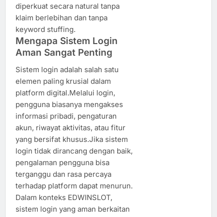
diperkuat secara natural tanpa
klaim berlebihan dan tanpa
keyword stuffing.
Mengapa Sistem Login
Aman Sangat Penting
Sistem login adalah salah satu
elemen paling krusial dalam
platform digital.Melalui login,
pengguna biasanya mengakses
informasi pribadi, pengaturan
akun, riwayat aktivitas, atau fitur
yang bersifat khusus.Jika sistem
login tidak dirancang dengan baik,
pengalaman pengguna bisa
terganggu dan rasa percaya
terhadap platform dapat menurun.
Dalam konteks EDWINSLOT,
sistem login yang aman berkaitan