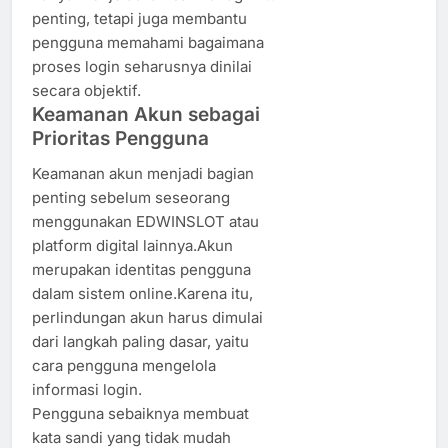
penting, tetapi juga membantu
pengguna memahami bagaimana
proses login seharusnya dinilai
secara objektif.
Keamanan Akun sebagai
Prioritas Pengguna
Keamanan akun menjadi bagian
penting sebelum seseorang
menggunakan EDWINSLOT atau
platform digital lainnya.Akun
merupakan identitas pengguna
dalam sistem online.Karena itu,
perlindungan akun harus dimulai
dari langkah paling dasar, yaitu
cara pengguna mengelola
informasi login.
Pengguna sebaiknya membuat
kata sandi yang tidak mudah