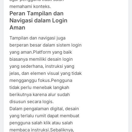
memahami konteks.
Peran Tampilan dan
Navigasi dalam Login
Aman
Tampilan dan navigasi juga
berperan besar dalam sistem login
yang aman.Platform yang baik
biasanya memiliki desain login
yang sederhana, instruksi yang
jelas, dan elemen visual yang tidak
mengganggu fokus.Pengguna
tidak perlu menebak langkah
berikutnya karena alur sudah
disusun secara logis.
Dalam pengalaman digital, desain
yang terlalu rumit dapat membuat
pengguna salah klik atau salah
membaca instruksi.Sebaliknya,