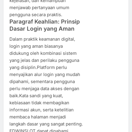
kejelasan, dan kemampuan
menjawab pertanyaan umum
pengguna secara praktis.
Paragraf Keahlian: Prinsip
Dasar Login yang Aman
Dalam praktik keamanan digital,
login yang aman biasanya
didukung oleh kombinasi sistem
yang jelas dan perilaku pengguna
yang disiplin.Platform perlu
menyajikan alur login yang mudah
dipahami, sementara pengguna
perlu menjaga data akses dengan
baik.Kata sandi yang kuat,
kebiasaan tidak membagikan
informasi akun, serta ketelitian
membaca halaman menjadi
langkah dasar yang sangat penting.
EDWINSLOT dapat dipahami