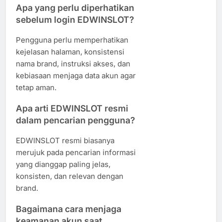
Apa yang perlu diperhatikan
sebelum login EDWINSLOT?
Pengguna perlu memperhatikan
kejelasan halaman, konsistensi
nama brand, instruksi akses, dan
kebiasaan menjaga data akun agar
tetap aman.
Apa arti EDWINSLOT resmi
dalam pencarian pengguna?
EDWINSLOT resmi biasanya
merujuk pada pencarian informasi
yang dianggap paling jelas,
konsisten, dan relevan dengan
brand.
Bagaimana cara menjaga
keamanan akun saat