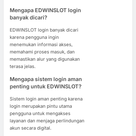
Mengapa EDWINSLOT login
banyak dicari?
EDWINSLOT login banyak dicari
karena pengguna ingin
menemukan informasi akses,
memahami proses masuk, dan
memastikan alur yang digunakan
terasa jelas.
Mengapa sistem login aman
penting untuk EDWINSLOT?
Sistem login aman penting karena
login merupakan pintu utama
pengguna untuk mengakses
layanan dan menjaga perlindungan
akun secara digital.