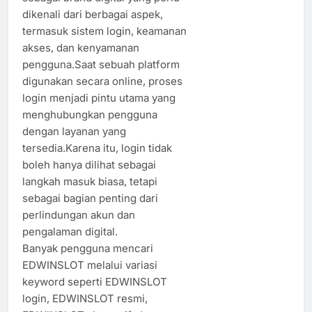
dikenali dari berbagai aspek,
termasuk sistem login, keamanan
akses, dan kenyamanan
pengguna.Saat sebuah platform
digunakan secara online, proses
login menjadi pintu utama yang
menghubungkan pengguna
dengan layanan yang
tersedia.Karena itu, login tidak
boleh hanya dilihat sebagai
langkah masuk biasa, tetapi
sebagai bagian penting dari
perlindungan akun dan
pengalaman digital.
Banyak pengguna mencari
EDWINSLOT melalui variasi
keyword seperti EDWINSLOT
login, EDWINSLOT resmi,