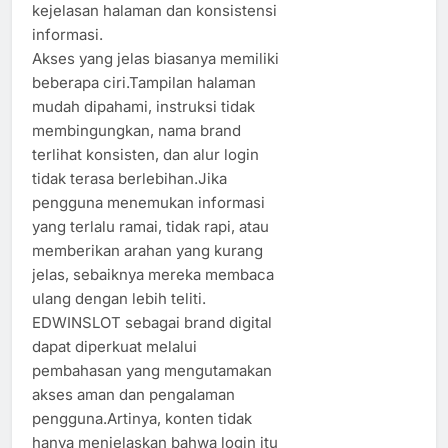
kejelasan halaman dan konsistensi
informasi.
Akses yang jelas biasanya memiliki
beberapa ciri.Tampilan halaman
mudah dipahami, instruksi tidak
membingungkan, nama brand
terlihat konsisten, dan alur login
tidak terasa berlebihan.Jika
pengguna menemukan informasi
yang terlalu ramai, tidak rapi, atau
memberikan arahan yang kurang
jelas, sebaiknya mereka membaca
ulang dengan lebih teliti.
EDWINSLOT sebagai brand digital
dapat diperkuat melalui
pembahasan yang mengutamakan
akses aman dan pengalaman
pengguna.Artinya, konten tidak
hanya menjelaskan bahwa login itu