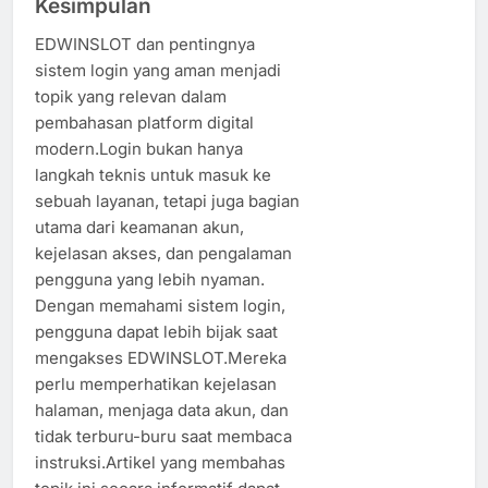
Kesimpulan
EDWINSLOT dan pentingnya
sistem login yang aman menjadi
topik yang relevan dalam
pembahasan platform digital
modern.Login bukan hanya
langkah teknis untuk masuk ke
sebuah layanan, tetapi juga bagian
utama dari keamanan akun,
kejelasan akses, dan pengalaman
pengguna yang lebih nyaman.
Dengan memahami sistem login,
pengguna dapat lebih bijak saat
mengakses EDWINSLOT.Mereka
perlu memperhatikan kejelasan
halaman, menjaga data akun, dan
tidak terburu-buru saat membaca
instruksi.Artikel yang membahas