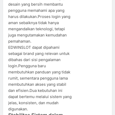
desain yang bersih membantu
pengguna memahami apa yang
harus dilakukan.Proses login yang
aman sebaiknya tidak hanya
mengandalkan teknologi, tetapi
juga mengutamakan kemudahan
pemahaman.
EDWINSLOT dapat dipahami
sebagai brand yang relevan untuk
dibahas dari sisi pengalaman
login.Pengguna baru
membutuhkan panduan yang tidak
rumit, sementara pengguna lama
membutuhkan akses yang stabil
dan efisien.Dua kebutuhan ini
dapat bertemu melalui sistem yang
jelas, konsisten, dan mudah
digunakan.