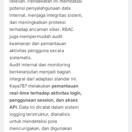
relevan. Pendekatan ini membatasi
potensi penyalahgunaan data
internal, menjaga integritas sistem,
dan meningkatkan proteksi
terhadap ancaman siber. RBAC
juga mempermudah audit
keamanan dan pemantauan
aktivitas pengguna secara
sistematis.
Audit internal dan monitoring
berkelanjutan menjadi bagian
integral dari adaptasi standar ini.
Kaya787 melakukan
pemantauan
real-time terhadap aktivitas login,
penggunaan session, dan akses
API
. Data ini dicatat dalam sistem
logging terstruktur, dianalisis
untuk mendeteksi pola
mencurigakan, dan digunakan