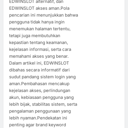
EDWINSLOT alternatif, dan
EDWINSLOT akses aman.Pola
pencarian ini menunjukkan bahwa
pengguna tidak hanya ingin
menemukan halaman tertentu,
tetapi juga membutuhkan
kepastian tentang keamanan,
kejelasan informasi, serta cara
memahami akses yang benar.
Dalam artikel ini, EDWINSLOT
dibahas secara informatif dari
sudut pandang sistem login yang
aman.Pembahasan mencakup
kejelasan akses, perlindungan
akun, kebiasaan pengguna yang
lebih bijak, stabilitas sistem, serta
pengalaman penggunaan yang
lebih nyaman.Pendekatan ini
penting agar brand keyword