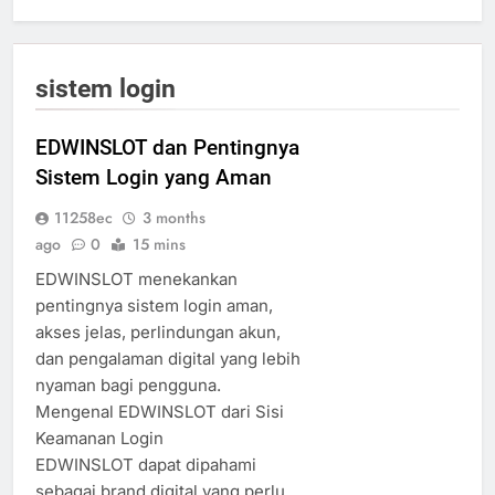
sistem login
EDWINSLOT dan Pentingnya
Sistem Login yang Aman
11258ec
3 months
ago
0
15 mins
EDWINSLOT menekankan
pentingnya sistem login aman,
akses jelas, perlindungan akun,
dan pengalaman digital yang lebih
nyaman bagi pengguna.
Mengenal EDWINSLOT dari Sisi
Keamanan Login
EDWINSLOT dapat dipahami
sebagai brand digital yang perlu