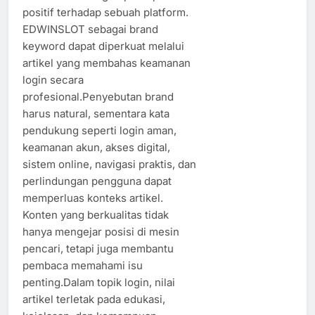
positif terhadap sebuah platform.
EDWINSLOT sebagai brand
keyword dapat diperkuat melalui
artikel yang membahas keamanan
login secara
profesional.Penyebutan brand
harus natural, sementara kata
pendukung seperti login aman,
keamanan akun, akses digital,
sistem online, navigasi praktis, dan
perlindungan pengguna dapat
memperluas konteks artikel.
Konten yang berkualitas tidak
hanya mengejar posisi di mesin
pencari, tetapi juga membantu
pembaca memahami isu
penting.Dalam topik login, nilai
artikel terletak pada edukasi,