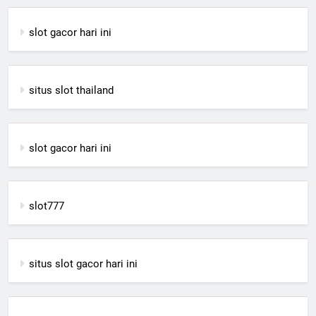
slot gacor hari ini
situs slot thailand
slot gacor hari ini
slot777
situs slot gacor hari ini