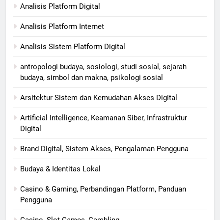
Analisis Platform Digital
Analisis Platform Internet
Analisis Sistem Platform Digital
antropologi budaya, sosiologi, studi sosial, sejarah
budaya, simbol dan makna, psikologi sosial
Arsitektur Sistem dan Kemudahan Akses Digital
Artificial Intelligence, Keamanan Siber, Infrastruktur
Digital
Brand Digital, Sistem Akses, Pengalaman Pengguna
Budaya & Identitas Lokal
Casino & Gaming, Perbandingan Platform, Panduan
Pengguna
Casino, Slot Games, Gambling