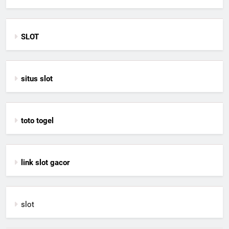
SLOT
situs slot
toto togel
link slot gacor
slot