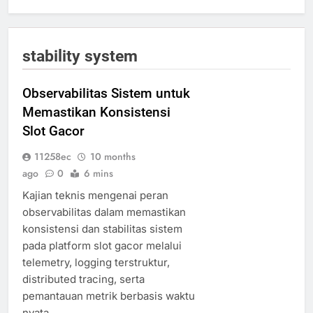
stability system
Observabilitas Sistem untuk
Memastikan Konsistensi
Slot Gacor
11258ec
10 months
ago
0
6 mins
Kajian teknis mengenai peran
observabilitas dalam memastikan
konsistensi dan stabilitas sistem
pada platform slot gacor melalui
telemetry, logging terstruktur,
distributed tracing, serta
pemantauan metrik berbasis waktu
nyata.