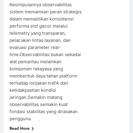
Kesimpulannya observabilitas
sistem memainkan peran strategis
dalam memastikan konsistensi
performa slot gacor melalui
telemetry yang transparan,
pelacakan lintas layanan, dan
evaluasi parameter real-
time.Observabilitas bukan sekadar
alat pemantau melainkan
komponen rekayasa yang
membentuk daya tahan platform
terhadap lonjakan trafik dan
ketidakpastian kondisi
jaringan.Semakin matang
observabilitas semakin kuat
fondasi stabilitas yang dirasakan
pengguna.
Read More