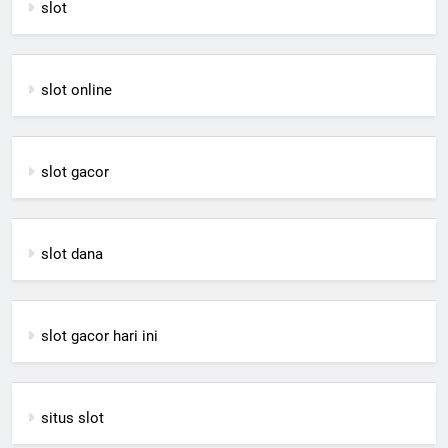
slot
slot online
slot gacor
slot dana
slot gacor hari ini
situs slot