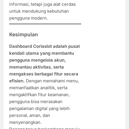
informasi, tetapi juga alat cerdas
untuk mendukung kebutuhan
pengguna modern.
Kesimpulan
Dashboard Corlaslot adalah pusat
kendali utama yang membantu
pengguna mengelola akun,
memantau aktivitas, serta
mengakses berbagai fitur secara
efisien.
Dengan memahami menu,
memanfaatkan analitik, serta
mengaktifkan fitur keamanan,
pengguna bisa merasakan
pengalaman digital yang lebih
personal, aman, dan
menyenangkan.