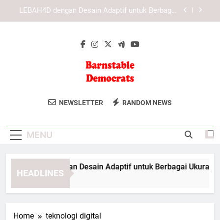
Skip
Cara Menjaga Pengalaman Akses EDWINSLOT
to
Tetap Stabil dan Nyaman
content
Cara Menjaga Pengalaman Akses LEBAH4D
Tetap Stabil dan Nyaman
EDWINSLOT dengan Desain Adaptif untuk
Berbagai Ukuran Layar secara Aman
LEBAH4D dengan Desain Adaptif untuk Berbagai
Ukuran Layar
Barnstable
Dapatkan Berita Dan Informasi Politik
Cara Menjaga Pengalaman Akses EDWINSLOT
NEWSLETTER
RANDOM NEWS
Tetap Stabil dan Nyaman
Democrats
Dari Barnstable Democrats. Untuk
Cara Menjaga Pengalaman Akses LEBAH4D
Partisipasi Politik Yang Lebih Baik.
Tetap Stabil dan Nyaman
MENU
WINSLOT dengan Desain Adaptif untuk Berbagai Ukuran Laya
HEADLINES
Weeks Ago
Home
teknologi digital