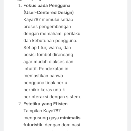
Fokus pada Pengguna
(User-Centered Design)
Kaya787 memulai setiap
proses pengembangan
dengan memahami perilaku
dan kebutuhan pengguna.
Setiap fitur, warna, dan
posisi tombol dirancang
agar mudah diakses dan
intuitif. Pendekatan ini
memastikan bahwa
pengguna tidak perlu
berpikir keras untuk
berinteraksi dengan sistem.
Estetika yang Efisien
Tampilan Kaya787
mengusung gaya
minimalis
futuristik
, dengan dominasi