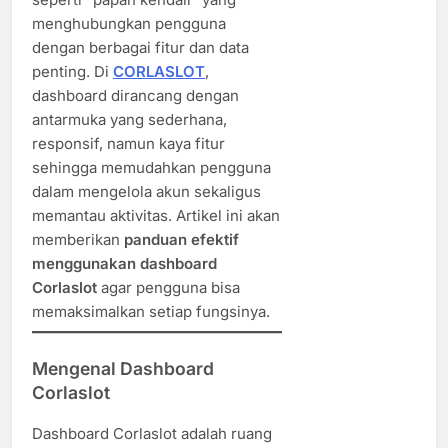
menghubungkan pengguna
dengan berbagai fitur dan data
penting. Di
CORLASLOT
,
dashboard dirancang dengan
antarmuka yang sederhana,
responsif, namun kaya fitur
sehingga memudahkan pengguna
dalam mengelola akun sekaligus
memantau aktivitas. Artikel ini akan
memberikan
panduan efektif
menggunakan dashboard
Corlaslot
agar pengguna bisa
memaksimalkan setiap fungsinya.
Mengenal Dashboard
Corlaslot
Dashboard Corlaslot adalah ruang