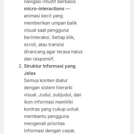
navigasi intuitif berbasis
micro-interactions
—
animasi kecil yang
memberikan umpan balik
visual saat pengguna
berinteraksi. Setiap klik,
scroll, atau transisi
dirancang agar terasa halus
dan responsif.
Struktur Informasi yang
Jelas
Semua konten diatur
dengan sistem hierarki
visual. Judul, subjudul, dan
ikon informasi memiliki
kontras yang cukup untuk
membantu pengguna
mengenali prioritas
informasi dengan cepat.