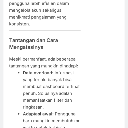
pengguna lebih efisien dalam
mengelola akun sekaligus
menikmati pengalaman yang
konsisten.
Tantangan dan Cara
Mengatasinya
Meski bermanfaat, ada beberapa
tantangan yang mungkin dihadapi:
Data overload:
Informasi
yang terlalu banyak bisa
membuat dashboard terlihat
penuh. Solusinya adalah
memanfaatkan filter dan
ringkasan.
Adaptasi awal:
Pengguna
baru mungkin membutuhkan
waktu untuk terbiasa.