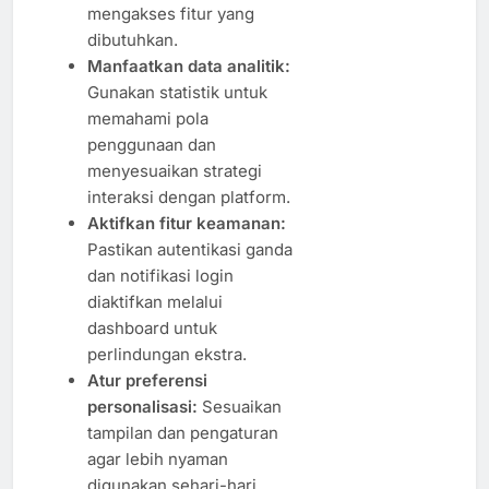
mengakses fitur yang
dibutuhkan.
Manfaatkan data analitik:
Gunakan statistik untuk
memahami pola
penggunaan dan
menyesuaikan strategi
interaksi dengan platform.
Aktifkan fitur keamanan:
Pastikan autentikasi ganda
dan notifikasi login
diaktifkan melalui
dashboard untuk
perlindungan ekstra.
Atur preferensi
personalisasi:
Sesuaikan
tampilan dan pengaturan
agar lebih nyaman
digunakan sehari-hari.