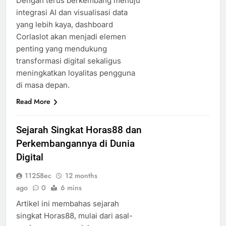
Dengan terus berkembang menuju
integrasi AI dan visualisasi data
yang lebih kaya, dashboard
Corlaslot akan menjadi elemen
penting yang mendukung
transformasi digital sekaligus
meningkatkan loyalitas pengguna
di masa depan.
Read More
Sejarah Singkat Horas88 dan
Perkembangannya di Dunia
Digital
11258ec
12 months
ago
0
6 mins
Artikel ini membahas sejarah
singkat Horas88, mulai dari asal-