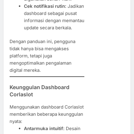
Cek notifikasi rutin:
Jadikan
dashboard sebagai pusat
informasi dengan memantau
update secara berkala.
Dengan panduan ini, pengguna
tidak hanya bisa mengakses
platform, tetapi juga
mengoptimalkan pengalaman
digital mereka.
Keunggulan Dashboard
Corlaslot
Menggunakan dashboard Corlaslot
memberikan beberapa keunggulan
nyata:
Antarmuka intuitif:
Desain