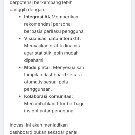
berpotensi berkembang lebih
canggih dengan:
Integrasi AI:
Memberikan
rekomendasi personal
berbasis perilaku pengguna.
Visualisasi data interaktif:
Menyajikan grafik dinamis
agar statistik lebih mudah
dipahami.
Mode pintar:
Menyesuaikan
tampilan dashboard secara
otomatis sesuai pola
penggunaan.
Kolaborasi komunitas:
Menambahkan fitur berbagi
insight antar pengguna.
Inovasi ini akan menjadikan
dashboard bukan sekadar panel