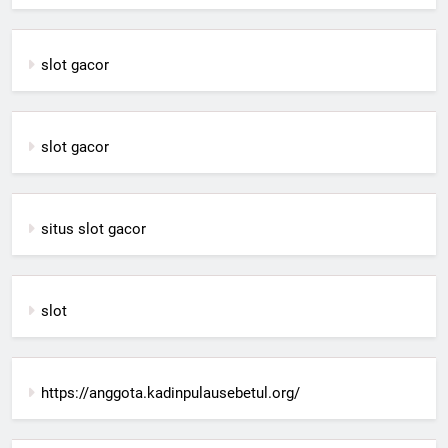
slot gacor
slot gacor
situs slot gacor
slot
https://anggota.kadinpulausebetul.org/