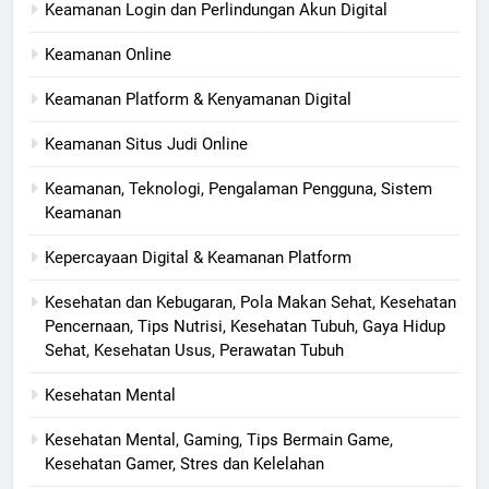
Keamanan Login dan Perlindungan Akun Digital
Keamanan Online
Keamanan Platform & Kenyamanan Digital
Keamanan Situs Judi Online
Keamanan, Teknologi, Pengalaman Pengguna, Sistem
Keamanan
Kepercayaan Digital & Keamanan Platform
Kesehatan dan Kebugaran, Pola Makan Sehat, Kesehatan
Pencernaan, Tips Nutrisi, Kesehatan Tubuh, Gaya Hidup
Sehat, Kesehatan Usus, Perawatan Tubuh
Kesehatan Mental
Kesehatan Mental, Gaming, Tips Bermain Game,
Kesehatan Gamer, Stres dan Kelelahan