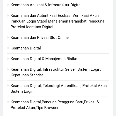
Keamanan Aplikasi & Infrastruktur Digital
Keamanan dan Autentikasi Edukasi Verifikasi Akun
Panduan Login Stabil Manajemen Perangkat Pengguna
Proteksi Identitas Digital
Keamanan dan Privasi Slot Online
Keamanan Digital
Keamanan Digital & Manajemen Risiko
Keamanan Digital, Infrastruktur Server, Sistem Login,
Kepatuhan Standar
Keamanan Digital, Teknologi Autentikasi, Proteksi Akun,
Sistem Login
Keamanan Digital,Panduan Pengguna Baru,Privasi &
Proteksi Akun,Tips Browser