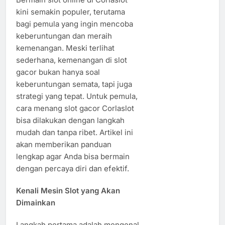
kini semakin populer, terutama
bagi pemula yang ingin mencoba
keberuntungan dan meraih
kemenangan. Meski terlihat
sederhana, kemenangan di slot
gacor bukan hanya soal
keberuntungan semata, tapi juga
strategi yang tepat. Untuk pemula,
cara menang slot gacor Corlaslot
bisa dilakukan dengan langkah
mudah dan tanpa ribet. Artikel ini
akan memberikan panduan
lengkap agar Anda bisa bermain
dengan percaya diri dan efektif.
Kenali Mesin Slot yang Akan
Dimainkan
Langkah pertama adalah mengenal