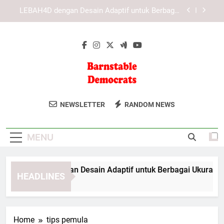
Skip
Cara Menjaga Pengalaman Akses EDWINSLOT
to
Tetap Stabil dan Nyaman
content
Cara Menjaga Pengalaman Akses LEBAH4D
Tetap Stabil dan Nyaman
EDWINSLOT dengan Desain Adaptif untuk
Berbagai Ukuran Layar secara Aman
LEBAH4D dengan Desain Adaptif untuk Berbagai
Ukuran Layar
Barnstable
Dapatkan Berita Dan Informasi Politik
Cara Menjaga Pengalaman Akses EDWINSLOT
NEWSLETTER
RANDOM NEWS
Tetap Stabil dan Nyaman
Democrats
Dari Barnstable Democrats. Untuk
Cara Menjaga Pengalaman Akses LEBAH4D
Partisipasi Politik Yang Lebih Baik.
Tetap Stabil dan Nyaman
MENU
DWINSLOT dengan Desain Adaptif untuk Berbagai Ukuran Lay
HEADLINES
 Weeks Ago
Home
tips pemula