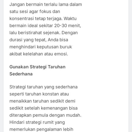
Jangan bermain terlalu lama dalam
satu sesi agar fokus dan
konsentrasi tetap terjaga. Waktu
bermain ideal sekitar 20-30 menit,
lalu beristirahat sejenak. Dengan
durasi yang tepat, Anda bisa
menghindari keputusan buruk
akibat kelelahan atau emosi.
Gunakan Strategi Taruhan
Sederhana
Strategi taruhan yang sederhana
seperti taruhan konstan atau
menaikkan taruhan sedikit demi
sedikit setelah kemenangan bisa
diterapkan pemula dengan mudah.
Hindari strategi rumit yang
memerlukan pengalaman lebih