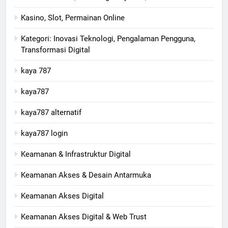
Kasino, Slot, Permainan Online
Kategori: Inovasi Teknologi, Pengalaman Pengguna,
Transformasi Digital
kaya 787
kaya787
kaya787 alternatif
kaya787 login
Keamanan & Infrastruktur Digital
Keamanan Akses & Desain Antarmuka
Keamanan Akses Digital
Keamanan Akses Digital & Web Trust