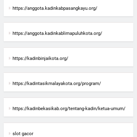
https://anggota.kadinkabpasangkayu.org/
https://anggota.kadinkablimapuluhkota.org/
https://kadinbinjaikota.org/
https://kadintasikmalayakota.org/program/
https://kadinbekasikab.org/tentang-kadin/ketua-umum/
slot gacor