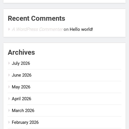
Recent Comments
A WordPress Commenter
on
Hello world!
Archives
July 2026
June 2026
May 2026
April 2026
March 2026
February 2026