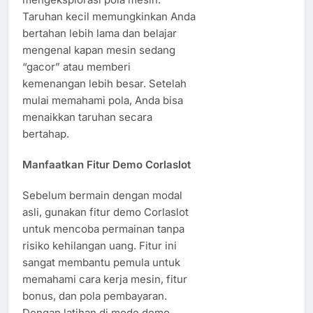
Taruhan kecil memungkinkan Anda
bertahan lebih lama dan belajar
mengenal kapan mesin sedang
“gacor” atau memberi
kemenangan lebih besar. Setelah
mulai memahami pola, Anda bisa
menaikkan taruhan secara
bertahap.
Manfaatkan Fitur Demo Corlaslot
Sebelum bermain dengan modal
asli, gunakan fitur demo Corlaslot
untuk mencoba permainan tanpa
risiko kehilangan uang. Fitur ini
sangat membantu pemula untuk
memahami cara kerja mesin, fitur
bonus, dan pola pembayaran.
Dengan latihan di mode demo,