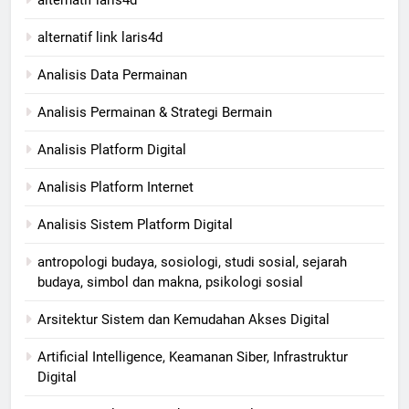
alternatif link laris4d
Analisis Data Permainan
Analisis Permainan & Strategi Bermain
Analisis Platform Digital
Analisis Platform Internet
Analisis Sistem Platform Digital
antropologi budaya, sosiologi, studi sosial, sejarah
budaya, simbol dan makna, psikologi sosial
Arsitektur Sistem dan Kemudahan Akses Digital
Artificial Intelligence, Keamanan Siber, Infrastruktur
Digital