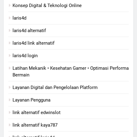
Konsep Digital & Teknologi Online
laris4d
laris4d alternatif
laris4d link alternatif
laris4d login
Latihan Mekanik • Kesehatan Gamer • Optimasi Performa
Bermain
Layanan Digital dan Pengelolaan Platform
Layanan Pengguna
link alternatif edwinslot
link alternatif kaya787