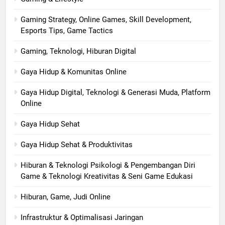
Gaming Strategy, Online Games, Skill Development,
Esports Tips, Game Tactics
Gaming, Teknologi, Hiburan Digital
Gaya Hidup & Komunitas Online
Gaya Hidup Digital, Teknologi & Generasi Muda, Platform
Online
Gaya Hidup Sehat
Gaya Hidup Sehat & Produktivitas
Hiburan & Teknologi Psikologi & Pengembangan Diri
Game & Teknologi Kreativitas & Seni Game Edukasi
Hiburan, Game, Judi Online
Infrastruktur & Optimalisasi Jaringan