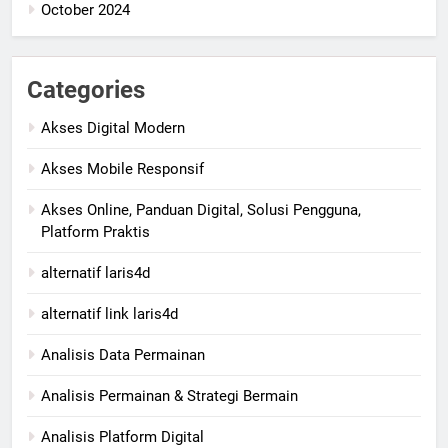
October 2024
Categories
Akses Digital Modern
Akses Mobile Responsif
Akses Online, Panduan Digital, Solusi Pengguna,
Platform Praktis
alternatif laris4d
alternatif link laris4d
Analisis Data Permainan
Analisis Permainan & Strategi Bermain
Analisis Platform Digital