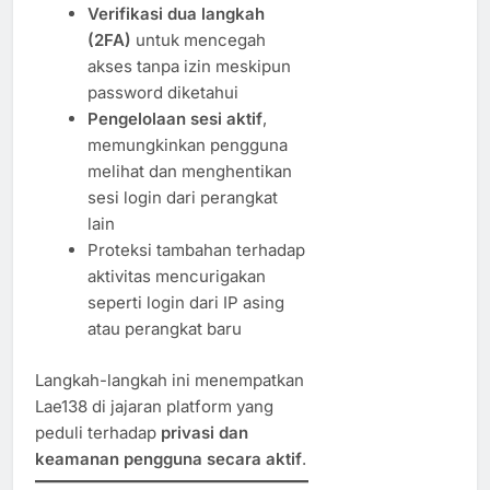
Verifikasi dua langkah
(2FA)
untuk mencegah
akses tanpa izin meskipun
password diketahui
Pengelolaan sesi aktif
,
memungkinkan pengguna
melihat dan menghentikan
sesi login dari perangkat
lain
Proteksi tambahan terhadap
aktivitas mencurigakan
seperti login dari IP asing
atau perangkat baru
Langkah-langkah ini menempatkan
Lae138 di jajaran platform yang
peduli terhadap
privasi dan
keamanan pengguna secara aktif
.