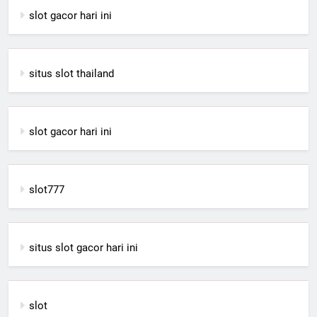
slot gacor hari ini
situs slot thailand
slot gacor hari ini
slot777
situs slot gacor hari ini
slot