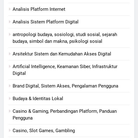
Analisis Platform Internet
Analisis Sistem Platform Digital
antropologi budaya, sosiologi, studi sosial, sejarah
budaya, simbol dan makna, psikologi sosial
Arsitektur Sistem dan Kemudahan Akses Digital
Artificial Intelligence, Keamanan Siber, Infrastruktur
Digital
Brand Digital, Sistem Akses, Pengalaman Pengguna
Budaya & Identitas Lokal
Casino & Gaming, Perbandingan Platform, Panduan
Pengguna
Casino, Slot Games, Gambling