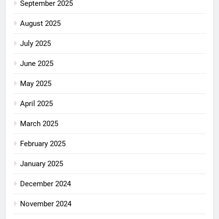
September 2025
August 2025
July 2025
June 2025
May 2025
April 2025
March 2025
February 2025
January 2025
December 2024
November 2024