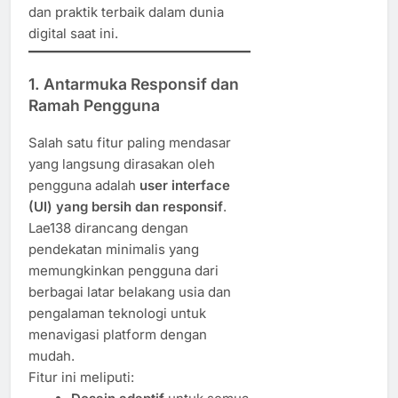
dan praktik terbaik dalam dunia
digital saat ini.
1.
Antarmuka Responsif dan
Ramah Pengguna
Salah satu fitur paling mendasar
yang langsung dirasakan oleh
pengguna adalah
user interface
(UI) yang bersih dan responsif
.
Lae138 dirancang dengan
pendekatan minimalis yang
memungkinkan pengguna dari
berbagai latar belakang usia dan
pengalaman teknologi untuk
menavigasi platform dengan
mudah.
Fitur ini meliputi: