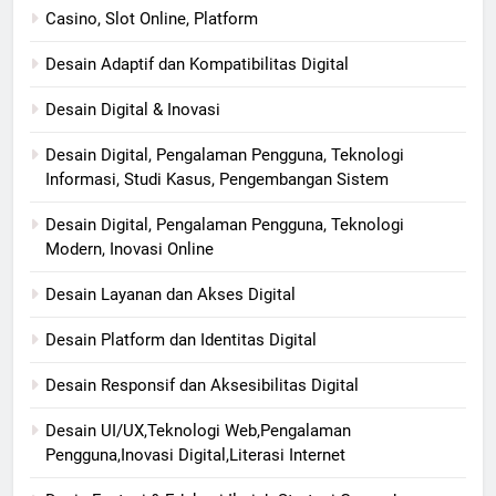
Casino, Slot Online, Platform
Desain Adaptif dan Kompatibilitas Digital
Desain Digital & Inovasi
Desain Digital, Pengalaman Pengguna, Teknologi
Informasi, Studi Kasus, Pengembangan Sistem
Desain Digital, Pengalaman Pengguna, Teknologi
Modern, Inovasi Online
Desain Layanan dan Akses Digital
Desain Platform dan Identitas Digital
Desain Responsif dan Aksesibilitas Digital
Desain UI/UX,Teknologi Web,Pengalaman
Pengguna,Inovasi Digital,Literasi Internet