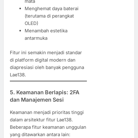
mata
Menghemat daya baterai
(terutama di perangkat
OLED)
Menambah estetika
antarmuka
Fitur ini semakin menjadi standar
di platform digital modern dan
diapresiasi oleh banyak pengguna
Lae138.
5.
Keamanan Berlapis: 2FA
dan Manajemen Sesi
Keamanan menjadi prioritas tinggi
dalam arsitektur fitur Lae138.
Beberapa fitur keamanan unggulan
yang ditawarkan antara lain: