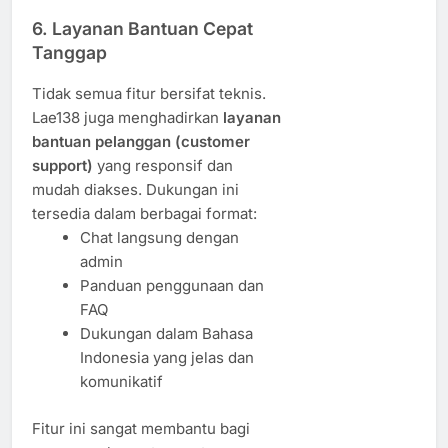
6.
Layanan Bantuan Cepat
Tanggap
Tidak semua fitur bersifat teknis.
Lae138 juga menghadirkan
layanan
bantuan pelanggan (customer
support)
yang responsif dan
mudah diakses. Dukungan ini
tersedia dalam berbagai format:
Chat langsung dengan
admin
Panduan penggunaan dan
FAQ
Dukungan dalam Bahasa
Indonesia yang jelas dan
komunikatif
Fitur ini sangat membantu bagi