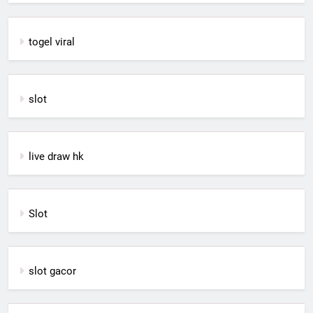
togel viral
slot
live draw hk
Slot
slot gacor