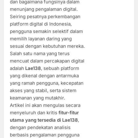
dan bagaimana fungsinya dalam
menunjang pengalaman digital.
Seiring pesatnya perkembangan
platform digital di Indonesia,
pengguna semakin selektif dalam
memilih layanan daring yang
sesuai dengan kebutuhan mereka.
Salah satu nama yang terus
mencuat dalam percakapan digital
adalah
Lae138
, sebuah platform
yang dikenal dengan antarmuka
yang ramah pengguna, kecepatan
akses yang stabil, serta sistem
keamanan yang mutakhir.
Artikel ini akan mengulas secara
menyeluruh dan kritis
fitur-fitur
utama yang tersedia di Lae138
,
dengan pendekatan analisis
berbasis pengalaman pengguna