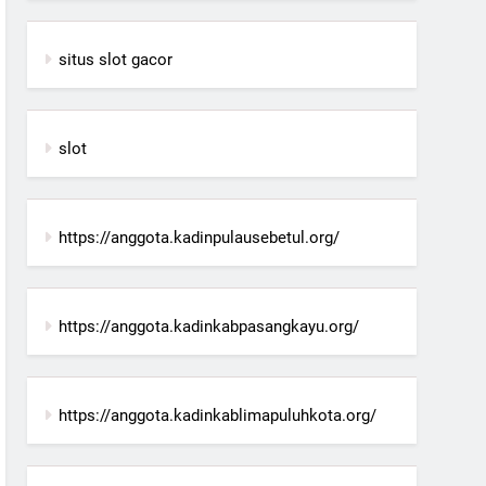
situs slot gacor
slot
https://anggota.kadinpulausebetul.org/
https://anggota.kadinkabpasangkayu.org/
https://anggota.kadinkablimapuluhkota.org/