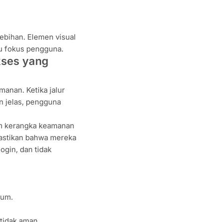
lebihan. Elemen visual
u fokus pengguna.
kses yang
manan. Ketika jalur
un jelas, pengguna
am kerangka keamanan
mastikan bahwa mereka
ogin, dan tidak
mum.
 tidak aman.