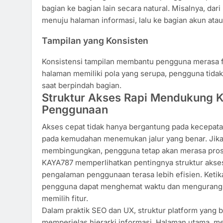
bagian ke bagian lain secara natural. Misalnya, dar
menuju halaman informasi, lalu ke bagian akun ata
Tampilan yang Konsisten
Konsistensi tampilan membantu pengguna merasa fam
halaman memiliki pola yang serupa, pengguna tidak 
saat berpindah bagian.
Struktur Akses Rapi Mendukung 
Penggunaan
Akses cepat tidak hanya bergantung pada kecepatan
pada kemudahan menemukan jalur yang benar. Jika
membingungkan, pengguna tetap akan merasa pros
KAYA787 memperlihatkan pentingnya struktur akses
pengalaman penggunaan terasa lebih efisien. Ketik
pengguna dapat menghemat waktu dan mengurangi
memilih fitur.
Dalam praktik SEO dan UX, struktur platform yang 
memperjelas hierarki informasi. Halaman utama, 