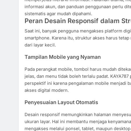
informasi akun, dan panduan penggunaan perlu di
sistematis agar mudah dipahami.
Peran Desain Responsif dalam St
Saat ini, banyak pengguna mengakses platform digit
smartphone. Karena itu, struktur akses harus tetap
dari layar kecil.
Tampilan Mobile yang Nyaman
Pada perangkat mobile, tombol harus mudah ditekan
jelas, dan menu tidak boleh terlalu padat. KAYA787 p
perspektif ini karena pengalaman mobile menjadi b
akses digital modern.
Penyesuaian Layout Otomatis
Desain responsif memungkinkan halaman menyesua
ukuran layar. Hal ini membantu menjaga kenyamana
mengakses melalui ponsel, tablet, maupun desktop