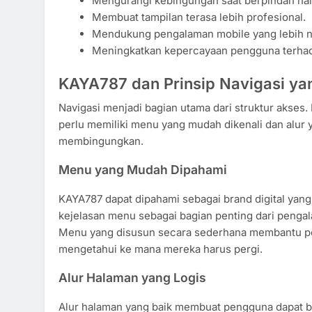
Mengurangi kebingungan saat berpindah ha
Membuat tampilan terasa lebih profesional.
Mendukung pengalaman mobile yang lebih 
Meningkatkan kepercayaan pengguna terhad
KAYA787 dan Prinsip Navigasi ya
Navigasi menjadi bagian utama dari struktur akses.
perlu memiliki menu yang mudah dikenali dan alur 
membingungkan.
Menu yang Mudah Dipahami
KAYA787 dapat dipahami sebagai brand digital ya
kejelasan menu sebagai bagian penting dari peng
Menu yang disusun secara sederhana membantu p
mengetahui ke mana mereka harus pergi.
Alur Halaman yang Logis
Alur halaman yang baik membuat pengguna dapat be