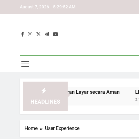
Skip
August 7, 2026
5:29:53 AM
to
content
Bar
Dapatkan B
ntuk Berbagai Ukuran Layar secara Aman
LEBAH4D deng
2 Weeks Ago
HEADLINES
Home
User Experience