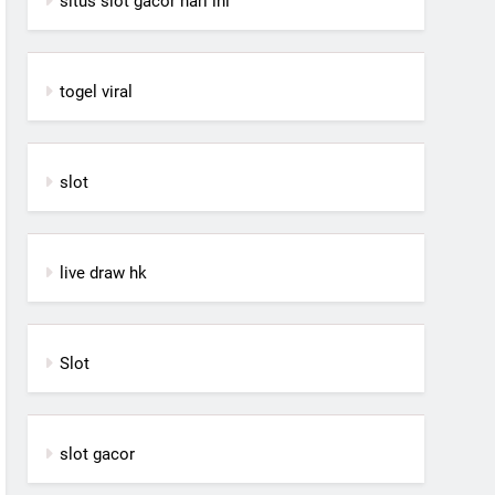
situs slot gacor hari ini
togel viral
slot
live draw hk
Slot
slot gacor