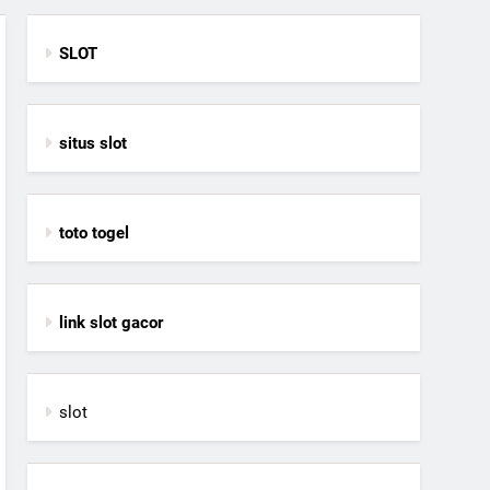
SLOT
situs slot
toto togel
link slot gacor
slot