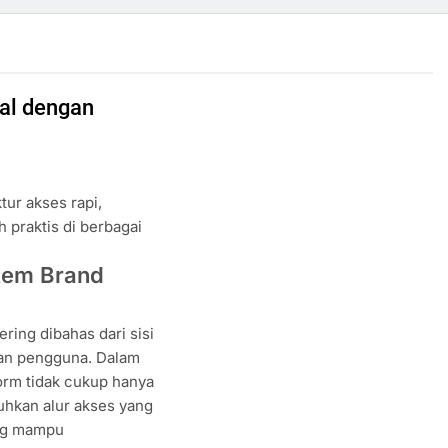
al dengan
tur akses rapi,
 praktis di berbagai
tem Brand
ring dibahas dari sisi
man pengguna. Dalam
form tidak cukup hanya
uhkan alur akses yang
ang mampu