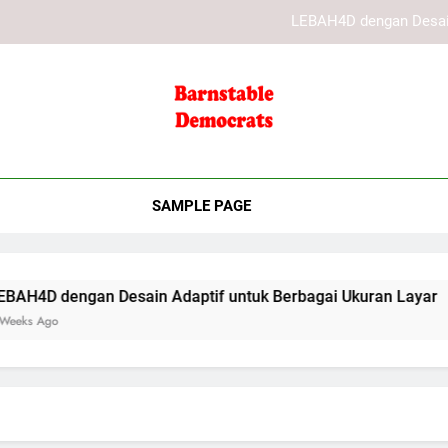
LEBAH4D dengan Desain
Cara Menjaga Pengalaman Akses
Cara Menjaga Pengalaman Aks
nstable Democrats
EDWINSLOT dengan Desain Adaptif untu
erita Dan Informasi Politik Dari Barnstable Democrats. Untuk Pa
LEBAH4D dengan Desain
SAMPLE PAGE
Cara Menjaga Pengalaman Akses
Cara Menjaga Pengalaman Aks
an Desain Adaptif untuk Berbagai Ukuran Layar
Cara 
3 Weeks