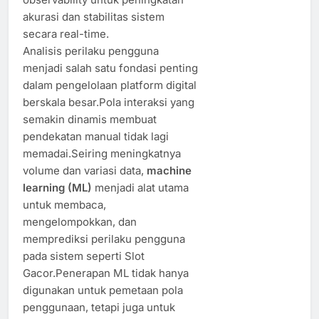
akurasi dan stabilitas sistem
secara real-time.
Analisis perilaku pengguna
menjadi salah satu fondasi penting
dalam pengelolaan platform digital
berskala besar.Pola interaksi yang
semakin dinamis membuat
pendekatan manual tidak lagi
memadai.Seiring meningkatnya
volume dan variasi data,
machine
learning (ML)
menjadi alat utama
untuk membaca,
mengelompokkan, dan
memprediksi perilaku pengguna
pada sistem seperti Slot
Gacor.Penerapan ML tidak hanya
digunakan untuk pemetaan pola
penggunaan, tetapi juga untuk