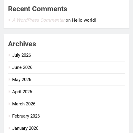
Recent Comments
A WordPress Commenter
on
Hello world!
Archives
July 2026
June 2026
May 2026
April 2026
March 2026
February 2026
January 2026