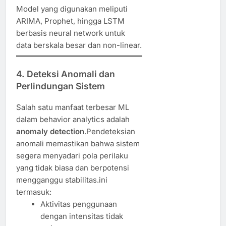
Model yang digunakan meliputi
ARIMA, Prophet, hingga LSTM
berbasis neural network untuk
data berskala besar dan non-linear.
4. Deteksi Anomali dan
Perlindungan Sistem
Salah satu manfaat terbesar ML
dalam behavior analytics adalah
anomaly detection
.Pendeteksian
anomali memastikan bahwa sistem
segera menyadari pola perilaku
yang tidak biasa dan berpotensi
mengganggu stabilitas.ini
termasuk:
Aktivitas penggunaan
dengan intensitas tidak