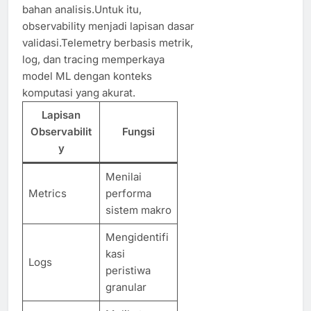
bahan analisis.Untuk itu,
observability menjadi lapisan dasar
validasi.Telemetry berbasis metrik,
log, dan tracing memperkaya
model ML dengan konteks
komputasi yang akurat.
Lapisan
Observabilit
Fungsi
y
Menilai
Metrics
performa
sistem makro
Mengidentifi
kasi
Logs
peristiwa
granular