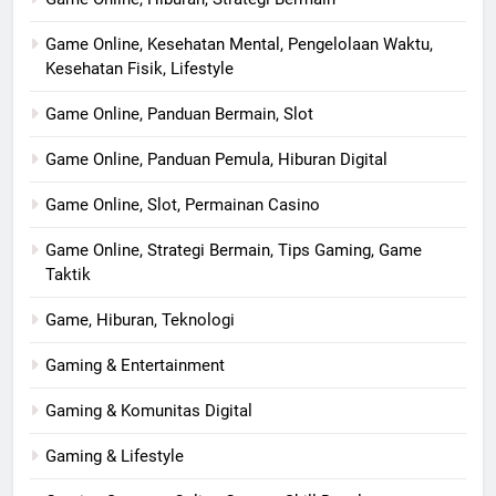
Game Online, Kesehatan Mental, Pengelolaan Waktu,
Kesehatan Fisik, Lifestyle
Game Online, Panduan Bermain, Slot
Game Online, Panduan Pemula, Hiburan Digital
Game Online, Slot, Permainan Casino
Game Online, Strategi Bermain, Tips Gaming, Game
Taktik
Game, Hiburan, Teknologi
Gaming & Entertainment
Gaming & Komunitas Digital
Gaming & Lifestyle