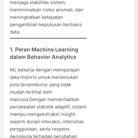
menjaga stabilitas sistem,
meminimalkan risiko anomali, dan
meningkatkan ketepatan
pengambilan keputusan berbasis
data.
1. Peran Machine Learning
dalam Behavior Analytics
ML bekerja dengan mempelajari
data historis untuk menemukan
pola tersembunyi yang tidak
mudah terlihat oleh
manusia.Dengan memanfaatkan
pendekatan statistik adaptif, sistem
mampu mengekstraksi insight
seperti durasi interaksi, intensitas
penggunaan, serta respons
pengguna terhadap perubahan