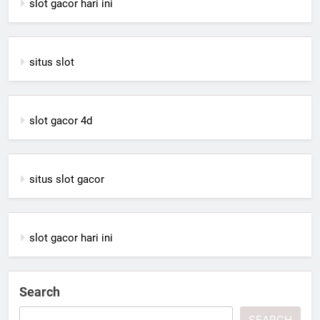
slot gacor hari ini
situs slot
slot gacor 4d
situs slot gacor
slot gacor hari ini
Search
SEARCH