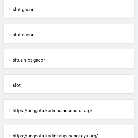
slot gacor
slot gacor
situs slot gacor
slot
https://anggota.kadinpulausebetul.org/
https://anggota.kadinkabpasangkayu.org/