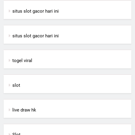
situs slot gacor hari ini
situs slot gacor hari ini
togel viral
slot
live draw hk
Slot