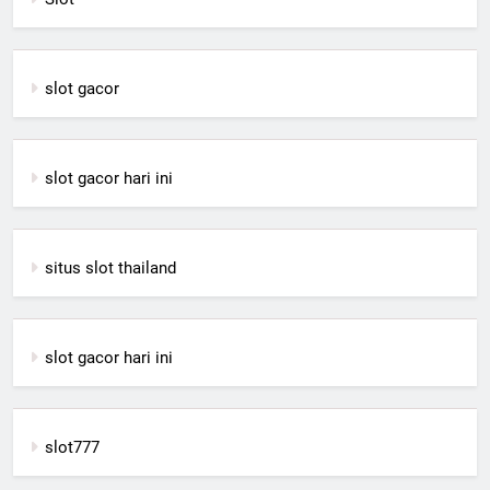
slot gacor
slot gacor hari ini
situs slot thailand
slot gacor hari ini
slot777