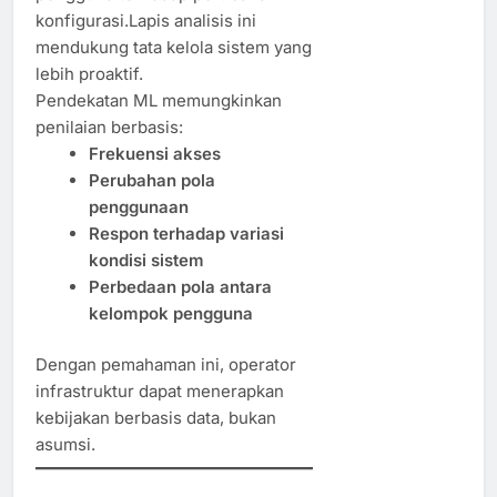
konfigurasi.Lapis analisis ini
mendukung tata kelola sistem yang
lebih proaktif.
Pendekatan ML memungkinkan
penilaian berbasis:
Frekuensi akses
Perubahan pola
penggunaan
Respon terhadap variasi
kondisi sistem
Perbedaan pola antara
kelompok pengguna
Dengan pemahaman ini, operator
infrastruktur dapat menerapkan
kebijakan berbasis data, bukan
asumsi.