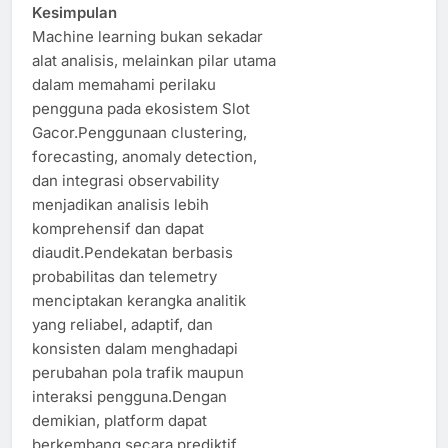
Kesimpulan
Machine learning bukan sekadar
alat analisis, melainkan pilar utama
dalam memahami perilaku
pengguna pada ekosistem Slot
Gacor.Penggunaan clustering,
forecasting, anomaly detection,
dan integrasi observability
menjadikan analisis lebih
komprehensif dan dapat
diaudit.Pendekatan berbasis
probabilitas dan telemetry
menciptakan kerangka analitik
yang reliabel, adaptif, dan
konsisten dalam menghadapi
perubahan pola trafik maupun
interaksi pengguna.Dengan
demikian, platform dapat
berkembang secara prediktif