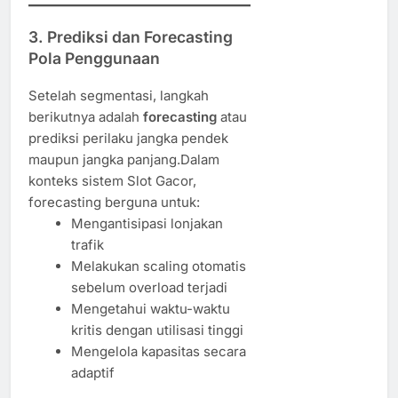
3. Prediksi dan Forecasting
Pola Penggunaan
Setelah segmentasi, langkah
berikutnya adalah
forecasting
atau
prediksi perilaku jangka pendek
maupun jangka panjang.Dalam
konteks sistem Slot Gacor,
forecasting berguna untuk:
Mengantisipasi lonjakan
trafik
Melakukan scaling otomatis
sebelum overload terjadi
Mengetahui waktu-waktu
kritis dengan utilisasi tinggi
Mengelola kapasitas secara
adaptif