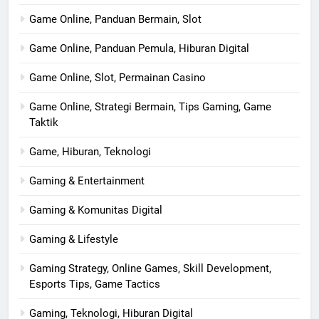
Game Online, Panduan Bermain, Slot
Game Online, Panduan Pemula, Hiburan Digital
Game Online, Slot, Permainan Casino
Game Online, Strategi Bermain, Tips Gaming, Game
Taktik
Game, Hiburan, Teknologi
Gaming & Entertainment
Gaming & Komunitas Digital
Gaming & Lifestyle
Gaming Strategy, Online Games, Skill Development,
Esports Tips, Game Tactics
Gaming, Teknologi, Hiburan Digital