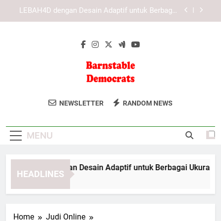
Skip
Cara Menjaga Pengalaman Akses EDWINSLOT
to
Tetap Stabil dan Nyaman
content
Cara Menjaga Pengalaman Akses LEBAH4D
Tetap Stabil dan Nyaman
EDWINSLOT dengan Desain Adaptif untuk
Berbagai Ukuran Layar secara Aman
LEBAH4D dengan Desain Adaptif untuk Berbagai
Ukuran Layar
Barnstable
Dapatkan Berita Dan Informasi Politik
Cara Menjaga Pengalaman Akses EDWINSLOT
NEWSLETTER
RANDOM NEWS
Tetap Stabil dan Nyaman
Democrats
Dari Barnstable Democrats. Untuk
Cara Menjaga Pengalaman Akses LEBAH4D
Partisipasi Politik Yang Lebih Baik.
Tetap Stabil dan Nyaman
MENU
WINSLOT dengan Desain Adaptif untuk Berbagai Ukuran Laya
HEADLINES
Weeks Ago
Home
Judi Online