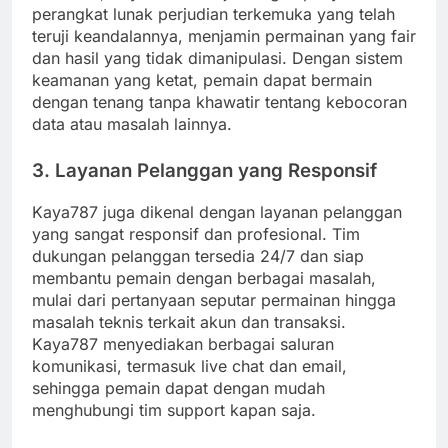
perangkat lunak perjudian terkemuka yang telah
teruji keandalannya, menjamin permainan yang fair
dan hasil yang tidak dimanipulasi. Dengan sistem
keamanan yang ketat, pemain dapat bermain
dengan tenang tanpa khawatir tentang kebocoran
data atau masalah lainnya.
3.
Layanan Pelanggan yang Responsif
Kaya787 juga dikenal dengan layanan pelanggan
yang sangat responsif dan profesional. Tim
dukungan pelanggan tersedia 24/7 dan siap
membantu pemain dengan berbagai masalah,
mulai dari pertanyaan seputar permainan hingga
masalah teknis terkait akun dan transaksi.
Kaya787 menyediakan berbagai saluran
komunikasi, termasuk live chat dan email,
sehingga pemain dapat dengan mudah
menghubungi tim support kapan saja.