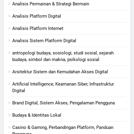
Analisis Permainan & Strategi Bermain
Analisis Platform Digital
Analisis Platform Internet
Analisis Sistem Platform Digital
antropologi budaya, sosiologi, studi sosial, sejarah
budaya, simbol dan makna, psikologi sosial
Arsitektur Sistem dan Kemudahan Akses Digital
Artificial Intelligence, Keamanan Siber, Infrastruktur
Digital
Brand Digital, Sistem Akses, Pengalaman Pengguna
Budaya & Identitas Lokal
Casino & Gaming, Perbandingan Platform, Panduan