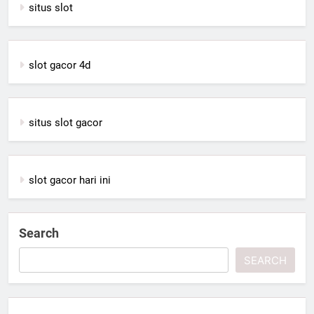
situs slot
slot gacor 4d
situs slot gacor
slot gacor hari ini
Search
SEARCH