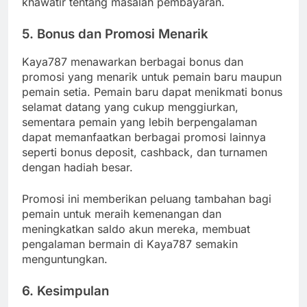
khawatir tentang masalah pembayaran.
5.
Bonus dan Promosi Menarik
Kaya787 menawarkan berbagai bonus dan
promosi yang menarik untuk pemain baru maupun
pemain setia. Pemain baru dapat menikmati bonus
selamat datang yang cukup menggiurkan,
sementara pemain yang lebih berpengalaman
dapat memanfaatkan berbagai promosi lainnya
seperti bonus deposit, cashback, dan turnamen
dengan hadiah besar.
Promosi ini memberikan peluang tambahan bagi
pemain untuk meraih kemenangan dan
meningkatkan saldo akun mereka, membuat
pengalaman bermain di Kaya787 semakin
menguntungkan.
6.
Kesimpulan