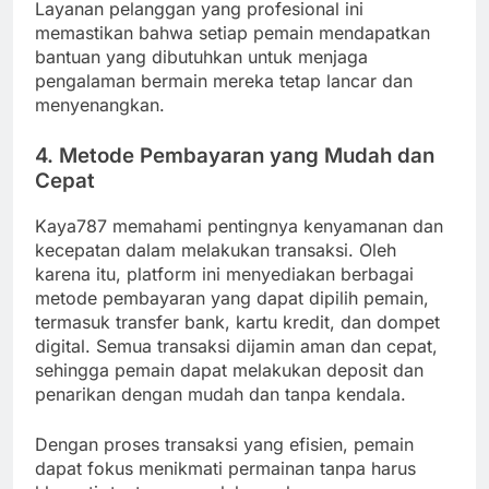
Layanan pelanggan yang profesional ini
memastikan bahwa setiap pemain mendapatkan
bantuan yang dibutuhkan untuk menjaga
pengalaman bermain mereka tetap lancar dan
menyenangkan.
4.
Metode Pembayaran yang Mudah dan
Cepat
Kaya787 memahami pentingnya kenyamanan dan
kecepatan dalam melakukan transaksi. Oleh
karena itu, platform ini menyediakan berbagai
metode pembayaran yang dapat dipilih pemain,
termasuk transfer bank, kartu kredit, dan dompet
digital. Semua transaksi dijamin aman dan cepat,
sehingga pemain dapat melakukan deposit dan
penarikan dengan mudah dan tanpa kendala.
Dengan proses transaksi yang efisien, pemain
dapat fokus menikmati permainan tanpa harus