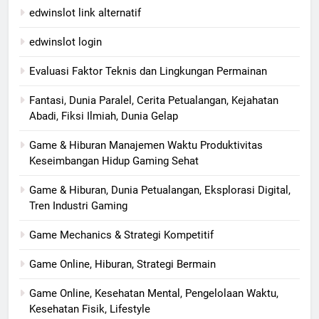
edwinslot link alternatif
edwinslot login
Evaluasi Faktor Teknis dan Lingkungan Permainan
Fantasi, Dunia Paralel, Cerita Petualangan, Kejahatan
Abadi, Fiksi Ilmiah, Dunia Gelap
Game & Hiburan Manajemen Waktu Produktivitas
Keseimbangan Hidup Gaming Sehat
Game & Hiburan, Dunia Petualangan, Eksplorasi Digital,
Tren Industri Gaming
Game Mechanics & Strategi Kompetitif
Game Online, Hiburan, Strategi Bermain
Game Online, Kesehatan Mental, Pengelolaan Waktu,
Kesehatan Fisik, Lifestyle