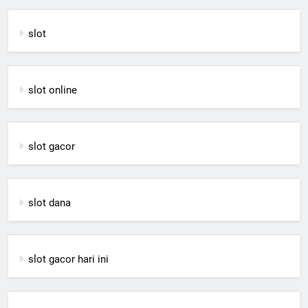
slot
slot online
slot gacor
slot dana
slot gacor hari ini