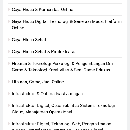
Gaya Hidup & Komunitas Online
Gaya Hidup Digital, Teknologi & Generasi Muda, Platform
Online
Gaya Hidup Sehat
Gaya Hidup Sehat & Produktivitas
Hiburan & Teknologi Psikologi & Pengembangan Diri
Game & Teknologi Kreativitas & Seni Game Edukasi
Hiburan, Game, Judi Online
Infrastruktur & Optimalisasi Jaringan
Infrastruktur Digital, Observabilitas Sistem, Teknologi
Cloud, Manajemen Operasional
Infrastruktur Digital, Teknologi Web, Pengoptimalan