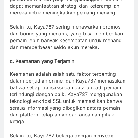
dapat memanfaatkan strategi dan keterampilan
mereka untuk meningkatkan peluang menang.
Selain itu, Kaya787 sering menawarkan promosi
dan bonus yang menarik, yang bisa memberikan
pemain lebih banyak kesempatan untuk menang
dan memperbesar saldo akun mereka.
c.
Keamanan yang Terjamin
Keamanan adalah salah satu faktor terpenting
dalam perjudian online, dan Kaya787 memastikan
bahwa setiap transaksi dan data pribadi pemain
terlindungi dengan baik. Kaya787 menggunakan
teknologi enkripsi SSL untuk memastikan bahwa
semua informasi yang dibagikan antara pemain
dan platform tetap aman dari ancaman pihak
ketiga.
Selain itu, Kaya787 bekerja dengan penyedia