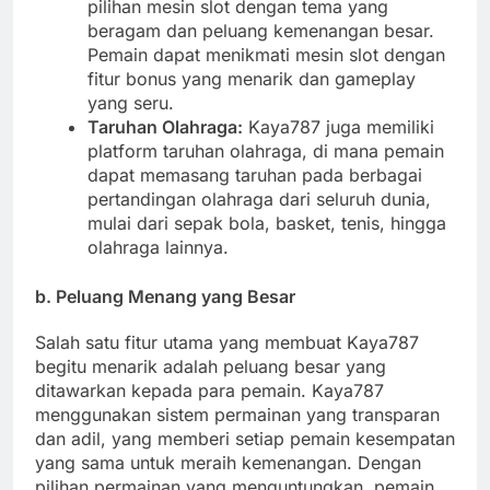
pilihan mesin slot dengan tema yang
beragam dan peluang kemenangan besar.
Pemain dapat menikmati mesin slot dengan
fitur bonus yang menarik dan gameplay
yang seru.
Taruhan Olahraga:
Kaya787 juga memiliki
platform taruhan olahraga, di mana pemain
dapat memasang taruhan pada berbagai
pertandingan olahraga dari seluruh dunia,
mulai dari sepak bola, basket, tenis, hingga
olahraga lainnya.
b.
Peluang Menang yang Besar
Salah satu fitur utama yang membuat Kaya787
begitu menarik adalah peluang besar yang
ditawarkan kepada para pemain. Kaya787
menggunakan sistem permainan yang transparan
dan adil, yang memberi setiap pemain kesempatan
yang sama untuk meraih kemenangan. Dengan
pilihan permainan yang menguntungkan, pemain