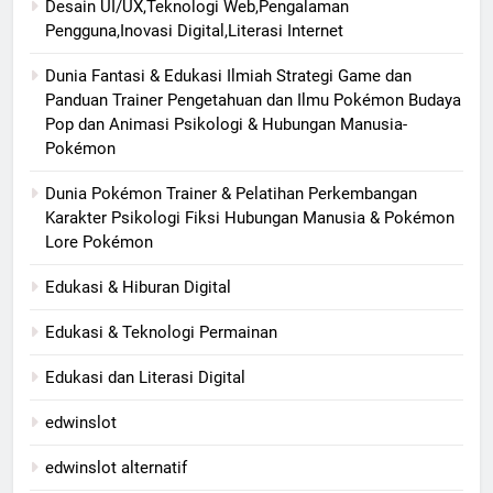
Desain UI/UX,Teknologi Web,Pengalaman
Pengguna,Inovasi Digital,Literasi Internet
Dunia Fantasi & Edukasi Ilmiah Strategi Game dan
Panduan Trainer Pengetahuan dan Ilmu Pokémon Budaya
Pop dan Animasi Psikologi & Hubungan Manusia-
Pokémon
Dunia Pokémon Trainer & Pelatihan Perkembangan
Karakter Psikologi Fiksi Hubungan Manusia & Pokémon
Lore Pokémon
Edukasi & Hiburan Digital
Edukasi & Teknologi Permainan
Edukasi dan Literasi Digital
edwinslot
edwinslot alternatif