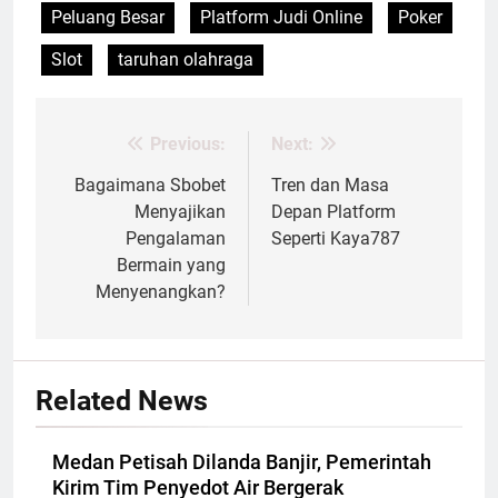
Peluang Besar
Platform Judi Online
Poker
Slot
taruhan olahraga
Previous:
Next:
Post
navigation
Bagaimana Sbobet
Tren dan Masa
Menyajikan
Depan Platform
Pengalaman
Seperti Kaya787
Bermain yang
Menyenangkan?
Related News
Medan Petisah Dilanda Banjir, Pemerintah
Kirim Tim Penyedot Air Bergerak