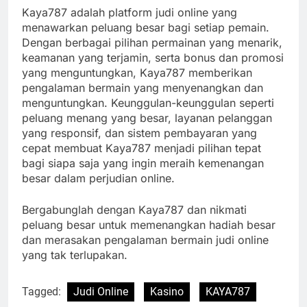
Kaya787 adalah platform judi online yang
menawarkan peluang besar bagi setiap pemain.
Dengan berbagai pilihan permainan yang menarik,
keamanan yang terjamin, serta bonus dan promosi
yang menguntungkan, Kaya787 memberikan
pengalaman bermain yang menyenangkan dan
menguntungkan. Keunggulan-keunggulan seperti
peluang menang yang besar, layanan pelanggan
yang responsif, dan sistem pembayaran yang
cepat membuat Kaya787 menjadi pilihan tepat
bagi siapa saja yang ingin meraih kemenangan
besar dalam perjudian online.
Bergabunglah dengan Kaya787 dan nikmati
peluang besar untuk memenangkan hadiah besar
dan merasakan pengalaman bermain judi online
yang tak terlupakan.
Tagged:
Judi Online
Kasino
KAYA787