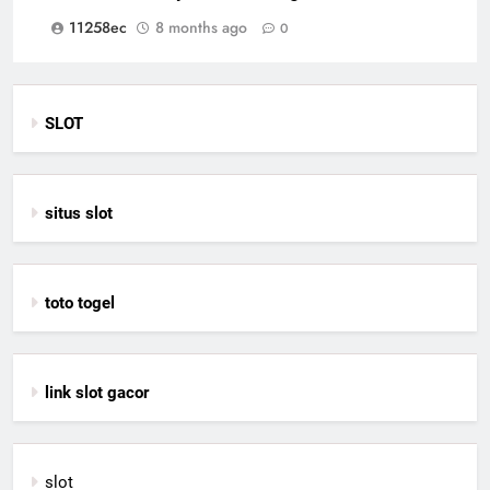
11258ec
8 months ago
0
SLOT
situs slot
toto togel
link slot gacor
slot