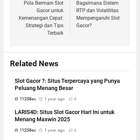
navigation
Pola Bermain Slot
Bagaimana Sistem
Gacor untuk
RTP dan Volatilitas
Kemenangan Cepat:
Mempengaruhi Slot
Strategi dan Tips
Gacor?
Terbaik
Related News
Slot Gacor ?: Situs Terpercaya yang Punya
Peluang Menang Besar
11258ec
1 year ago
0
LARIS4D: Situs Slot Gacor Hari Ini untuk
Menang Maxwin 2025
11258ec
1 year ago
0