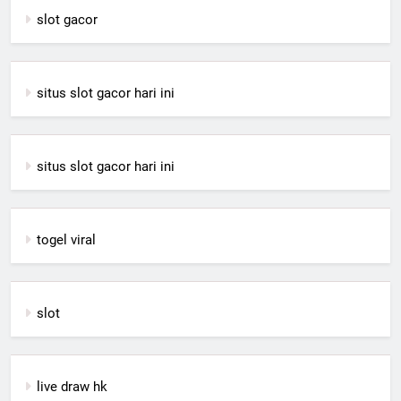
slot gacor
situs slot gacor hari ini
situs slot gacor hari ini
togel viral
slot
live draw hk