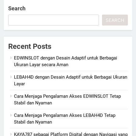
Search
SEARCH
Recent Posts
EDWINSLOT dengan Desain Adaptif untuk Berbagai
Ukuran Layar secara Aman
LEBAH4D dengan Desain Adaptif untuk Berbagai Ukuran
Layar
Cara Menjaga Pengalaman Akses EDWINSLOT Tetap
Stabil dan Nyaman
Cara Menjaga Pengalaman Akses LEBAH4D Tetap
Stabil dan Nyaman
KAYA787 sebagai Platform Digital dengan Navigasi yang