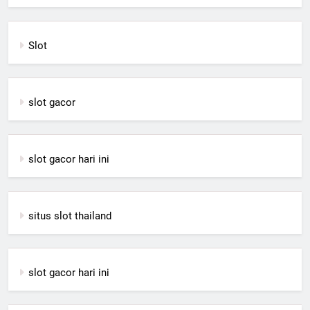
Slot
slot gacor
slot gacor hari ini
situs slot thailand
slot gacor hari ini