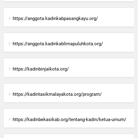
https://anggota.kadinkabpasangkayu.org/
https://anggota.kadinkablimapuluhkota.org/
https://kadinbinjaikota.org/
https://kadintasikmalayakota.org/program/
https://kadinbekasikab.org/tentang-kadin/ketua-umum/