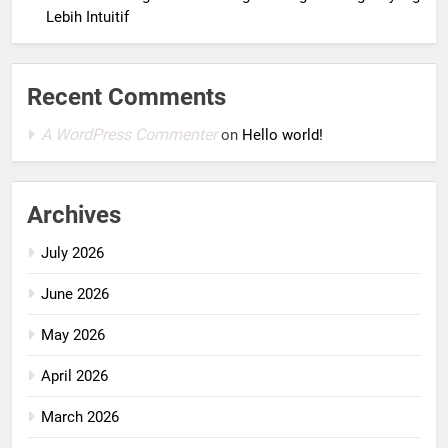
Lebih Intuitif
Recent Comments
A WordPress Commenter
on
Hello world!
Archives
July 2026
June 2026
May 2026
April 2026
March 2026