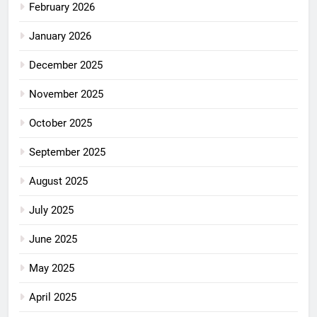
February 2026
January 2026
December 2025
November 2025
October 2025
September 2025
August 2025
July 2025
June 2025
May 2025
April 2025