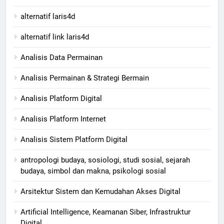
alternatif laris4d
alternatif link laris4d
Analisis Data Permainan
Analisis Permainan & Strategi Bermain
Analisis Platform Digital
Analisis Platform Internet
Analisis Sistem Platform Digital
antropologi budaya, sosiologi, studi sosial, sejarah
budaya, simbol dan makna, psikologi sosial
Arsitektur Sistem dan Kemudahan Akses Digital
Artificial Intelligence, Keamanan Siber, Infrastruktur
Digital