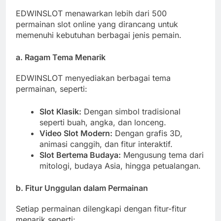
EDWINSLOT menawarkan lebih dari 500
permainan slot online yang dirancang untuk
memenuhi kebutuhan berbagai jenis pemain.
a. Ragam Tema Menarik
EDWINSLOT menyediakan berbagai tema
permainan, seperti:
Slot Klasik:
Dengan simbol tradisional
seperti buah, angka, dan lonceng.
Video Slot Modern:
Dengan grafis 3D,
animasi canggih, dan fitur interaktif.
Slot Bertema Budaya:
Mengusung tema dari
mitologi, budaya Asia, hingga petualangan.
b. Fitur Unggulan dalam Permainan
Setiap permainan dilengkapi dengan fitur-fitur
menarik seperti: