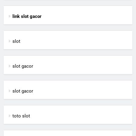
link slot gacor
slot
slot gacor
slot gacor
toto slot