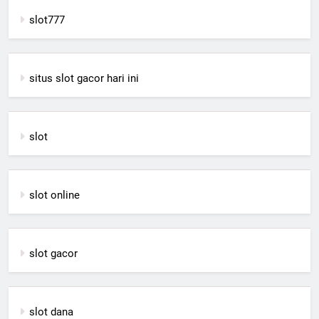
slot777
situs slot gacor hari ini
slot
slot online
slot gacor
slot dana