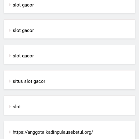
slot gacor
slot gacor
slot gacor
situs slot gacor
slot
https://anggota.kadinpulausebetul.org/