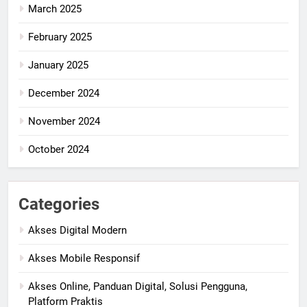
March 2025
February 2025
January 2025
December 2024
November 2024
October 2024
Categories
Akses Digital Modern
Akses Mobile Responsif
Akses Online, Panduan Digital, Solusi Pengguna,
Platform Praktis