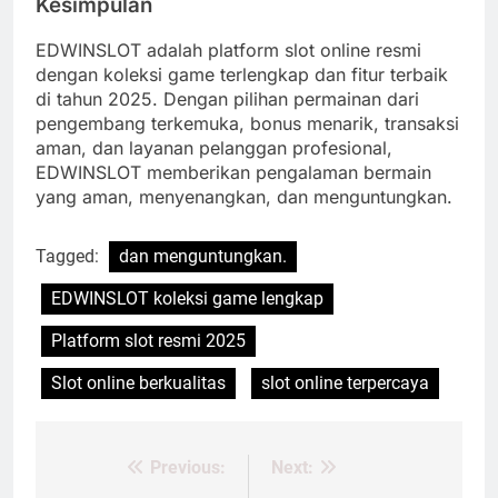
Kesimpulan
EDWINSLOT adalah platform slot online resmi
dengan koleksi game terlengkap dan fitur terbaik
di tahun 2025. Dengan pilihan permainan dari
pengembang terkemuka, bonus menarik, transaksi
aman, dan layanan pelanggan profesional,
EDWINSLOT memberikan pengalaman bermain
yang aman, menyenangkan, dan menguntungkan.
Tagged:
dan menguntungkan.
EDWINSLOT koleksi game lengkap
Platform slot resmi 2025
Slot online berkualitas
slot online terpercaya
Previous:
Next:
Post