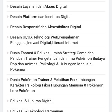
Desain Layanan dan Akses Digital
Desain Platform dan Identitas Digital
Desain Responsif dan Aksesibilitas Digital
Desain UI/UX,Teknologi Web,Pengalaman
Pengguna,Inovasi Digital,Literasi Internet
Dunia Fantasi & Edukasi Ilmiah Strategi Game dan
Panduan Trainer Pengetahuan dan Ilmu Pokémon Budaya
Pop dan Animasi Psikologi & Hubungan Manusia-
Pokémon
Dunia Pokémon Trainer & Pelatihan Perkembangan
Karakter Psikologi Fiksi Hubungan Manusia & Pokémon
Lore Pokémon
Edukasi & Hiburan Digital
Edukasi & Teknologi Permainan