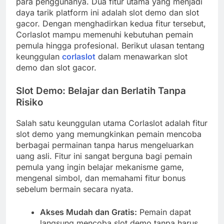
para penggunanya. Dua fitur utama yang menjadi
daya tarik platform ini adalah slot demo dan slot
gacor. Dengan menghadirkan kedua fitur tersebut,
Corlaslot mampu memenuhi kebutuhan pemain
pemula hingga profesional. Berikut ulasan tentang
keunggulan
corlaslot
dalam menawarkan slot
demo dan slot gacor.
Slot Demo: Belajar dan Berlatih Tanpa
Risiko
Salah satu keunggulan utama Corlaslot adalah fitur
slot demo yang memungkinkan pemain mencoba
berbagai permainan tanpa harus mengeluarkan
uang asli. Fitur ini sangat berguna bagi pemain
pemula yang ingin belajar mekanisme game,
mengenal simbol, dan memahami fitur bonus
sebelum bermain secara nyata.
Akses Mudah dan Gratis:
Pemain dapat
langsung mencoba slot demo tanpa harus