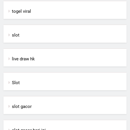
togel viral
slot
live draw hk
Slot
slot gacor