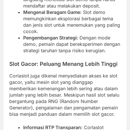
mendaftar atau melakukan deposit.
Mengenal Beragam Game:
Slot demo
memungkinkan eksplorasi berbagai tema
dan jenis slot untuk menemukan yang paling
cocok.
Pengembangan Strategi:
Dengan mode
demo, pemain dapat bereksperimen dengan
strategi taruhan tanpa risiko kerugian.
Slot Gacor: Peluang Menang Lebih Tinggi
Corlaslot juga dikenal menyediakan akses ke slot
gacor, yaitu mesin slot yang dianggap
memberikan kemenangan lebih sering atau dalam
jumlah yang lebih besar. Meskipun hasil slot selalu
bergantung pada RNG (Random Number
Generator), pengalaman dan pengamatan pemain
bisa menjadi panduan dalam memilih slot gacor.
Informasi RTP Transparan:
Corlaslot