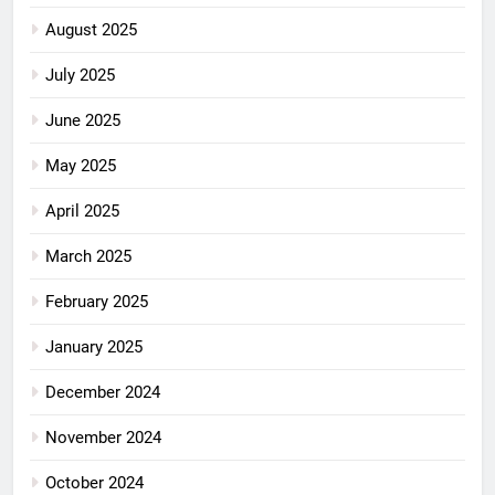
August 2025
July 2025
June 2025
May 2025
April 2025
March 2025
February 2025
January 2025
December 2024
November 2024
October 2024