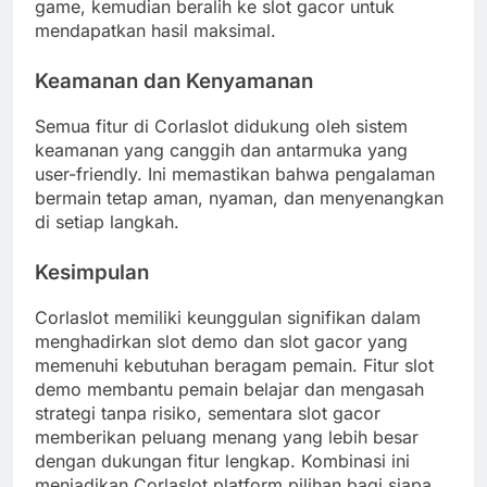
game, kemudian beralih ke slot gacor untuk
mendapatkan hasil maksimal.
Keamanan dan Kenyamanan
Semua fitur di Corlaslot didukung oleh sistem
keamanan yang canggih dan antarmuka yang
user-friendly. Ini memastikan bahwa pengalaman
bermain tetap aman, nyaman, dan menyenangkan
di setiap langkah.
Kesimpulan
Corlaslot memiliki keunggulan signifikan dalam
menghadirkan slot demo dan slot gacor yang
memenuhi kebutuhan beragam pemain. Fitur slot
demo membantu pemain belajar dan mengasah
strategi tanpa risiko, sementara slot gacor
memberikan peluang menang yang lebih besar
dengan dukungan fitur lengkap. Kombinasi ini
menjadikan Corlaslot platform pilihan bagi siapa