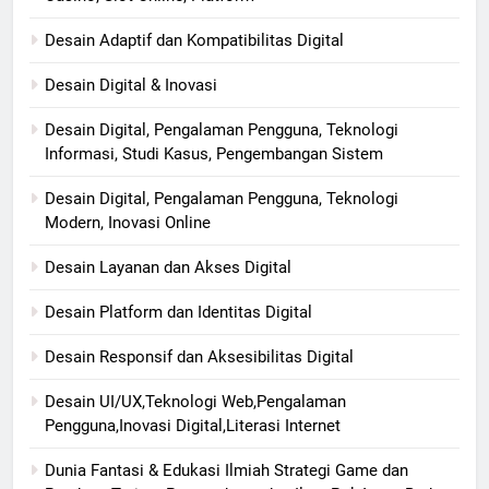
Desain Adaptif dan Kompatibilitas Digital
Desain Digital & Inovasi
Desain Digital, Pengalaman Pengguna, Teknologi
Informasi, Studi Kasus, Pengembangan Sistem
Desain Digital, Pengalaman Pengguna, Teknologi
Modern, Inovasi Online
Desain Layanan dan Akses Digital
Desain Platform dan Identitas Digital
Desain Responsif dan Aksesibilitas Digital
Desain UI/UX,Teknologi Web,Pengalaman
Pengguna,Inovasi Digital,Literasi Internet
Dunia Fantasi & Edukasi Ilmiah Strategi Game dan