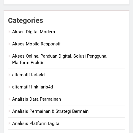
Categories
Akses Digital Modern
Akses Mobile Responsif
Akses Online, Panduan Digital, Solusi Pengguna,
Platform Praktis
alternatif laris4d
alternatif link laris4d
Analisis Data Permainan
Analisis Permainan & Strategi Bermain
Analisis Platform Digital