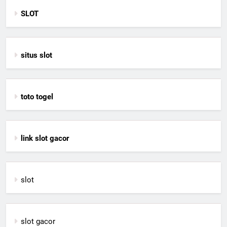
SLOT
situs slot
toto togel
link slot gacor
slot
slot gacor