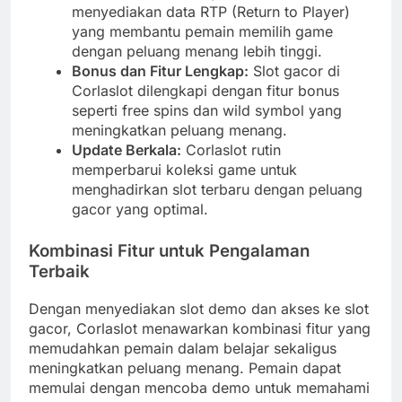
menyediakan data RTP (Return to Player)
yang membantu pemain memilih game
dengan peluang menang lebih tinggi.
Bonus dan Fitur Lengkap:
Slot gacor di
Corlaslot dilengkapi dengan fitur bonus
seperti free spins dan wild symbol yang
meningkatkan peluang menang.
Update Berkala:
Corlaslot rutin
memperbarui koleksi game untuk
menghadirkan slot terbaru dengan peluang
gacor yang optimal.
Kombinasi Fitur untuk Pengalaman
Terbaik
Dengan menyediakan slot demo dan akses ke slot
gacor, Corlaslot menawarkan kombinasi fitur yang
memudahkan pemain dalam belajar sekaligus
meningkatkan peluang menang. Pemain dapat
memulai dengan mencoba demo untuk memahami