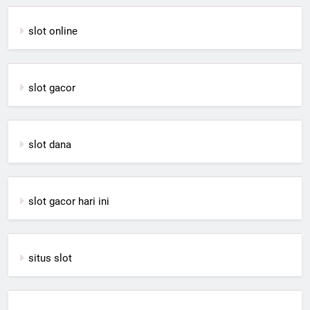
slot online
slot gacor
slot dana
slot gacor hari ini
situs slot