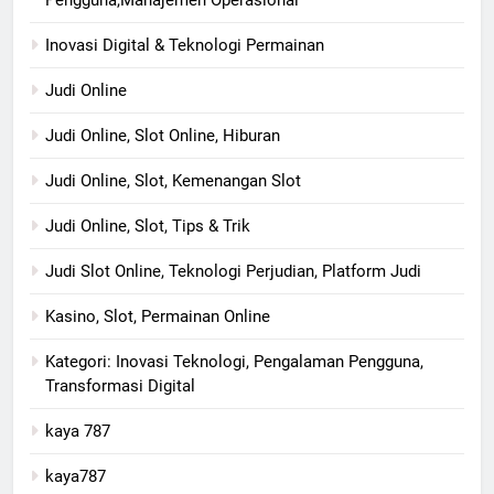
Inovasi Digital & Teknologi Permainan
Judi Online
Judi Online, Slot Online, Hiburan
Judi Online, Slot, Kemenangan Slot
Judi Online, Slot, Tips & Trik
Judi Slot Online, Teknologi Perjudian, Platform Judi
Kasino, Slot, Permainan Online
Kategori: Inovasi Teknologi, Pengalaman Pengguna,
Transformasi Digital
kaya 787
kaya787