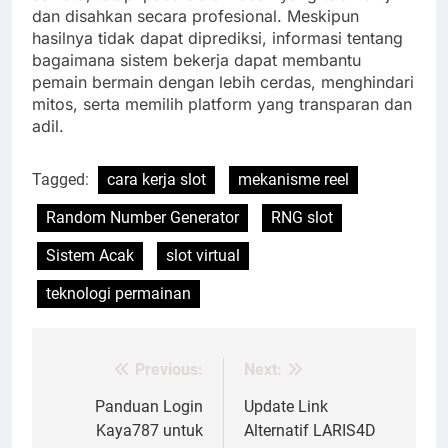
dan disahkan secara profesional. Meskipun
hasilnya tidak dapat diprediksi, informasi tentang
bagaimana sistem bekerja dapat membantu
pemain bermain dengan lebih cerdas, menghindari
mitos, serta memilih platform yang transparan dan
adil.
Tagged:
cara kerja slot
mekanisme reel
Random Number Generator
RNG slot
Sistem Acak
slot virtual
teknologi permainan
Previous:
Next:
Post
navigation
Panduan Login
Update Link
Kaya787 untuk
Alternatif LARIS4D