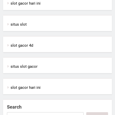
slot gacor hari ini
situs slot
slot gacor 4d
situs slot gacor
slot gacor hari ini
Search