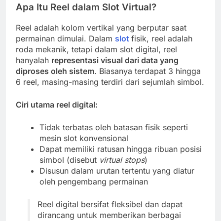
Apa Itu Reel dalam Slot Virtual?
Reel adalah kolom vertikal yang berputar saat
permainan dimulai. Dalam
slot
fisik, reel adalah
roda mekanik, tetapi dalam slot digital, reel
hanyalah
representasi visual dari data yang
diproses oleh sistem
. Biasanya terdapat 3 hingga
6 reel, masing-masing terdiri dari sejumlah simbol.
Ciri utama reel digital:
Tidak terbatas oleh batasan fisik seperti
mesin slot konvensional
Dapat memiliki ratusan hingga ribuan posisi
simbol (disebut
virtual stops
)
Disusun dalam urutan tertentu yang diatur
oleh pengembang permainan
Reel digital bersifat fleksibel dan dapat
dirancang untuk memberikan berbagai