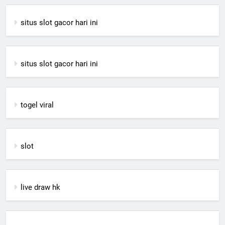
situs slot gacor hari ini
situs slot gacor hari ini
togel viral
slot
live draw hk