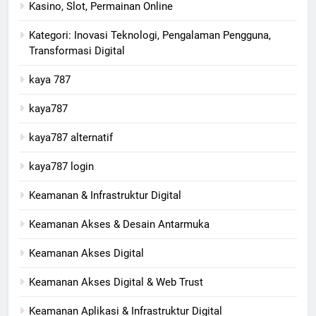
Kasino, Slot, Permainan Online
Kategori: Inovasi Teknologi, Pengalaman Pengguna,
Transformasi Digital
kaya 787
kaya787
kaya787 alternatif
kaya787 login
Keamanan & Infrastruktur Digital
Keamanan Akses & Desain Antarmuka
Keamanan Akses Digital
Keamanan Akses Digital & Web Trust
Keamanan Aplikasi & Infrastruktur Digital