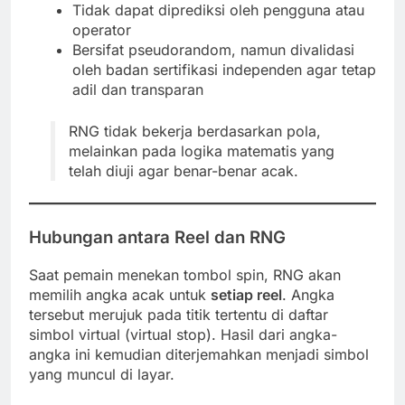
Tidak dapat diprediksi oleh pengguna atau
operator
Bersifat pseudorandom, namun divalidasi
oleh badan sertifikasi independen agar tetap
adil dan transparan
RNG tidak bekerja berdasarkan pola,
melainkan pada logika matematis yang
telah diuji agar benar-benar acak.
Hubungan antara Reel dan RNG
Saat pemain menekan tombol spin, RNG akan
memilih angka acak untuk
setiap reel
. Angka
tersebut merujuk pada titik tertentu di daftar
simbol virtual (virtual stop). Hasil dari angka-
angka ini kemudian diterjemahkan menjadi simbol
yang muncul di layar.