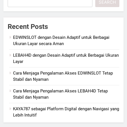
SEARCH
Recent Posts
EDWINSLOT dengan Desain Adaptif untuk Berbagai
Ukuran Layar secara Aman
LEBAH4D dengan Desain Adaptif untuk Berbagai Ukuran
Layar
Cara Menjaga Pengalaman Akses EDWINSLOT Tetap
Stabil dan Nyaman
Cara Menjaga Pengalaman Akses LEBAH4D Tetap
Stabil dan Nyaman
KAYA787 sebagai Platform Digital dengan Navigasi yang
Lebih Intuitif