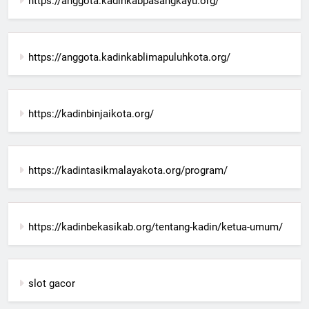
https://anggota.kadinkabpasangkayu.org/
https://anggota.kadinkablimapuluhkota.org/
https://kadinbinjaikota.org/
https://kadintasikmalayakota.org/program/
https://kadinbekasikab.org/tentang-kadin/ketua-umum/
slot gacor