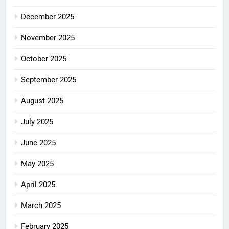
December 2025
November 2025
October 2025
September 2025
August 2025
July 2025
June 2025
May 2025
April 2025
March 2025
February 2025