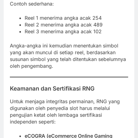
Contoh sederhana:
Reel 1 menerima angka acak 254
Reel 2 menerima angka acak 489
Reel 3 menerima angka acak 102
Angka-angka ini kemudian menentukan simbol
yang akan muncul di setiap reel, berdasarkan
susunan simbol yang telah ditentukan sebelumnya
oleh pengembang.
Keamanan dan Sertifikasi RNG
Untuk menjaga integritas permainan, RNG yang
digunakan oleh penyedia slot harus melalui
pengujian ketat oleh lembaga sertifikasi
independen seperti:
eCOGRA (eCommerce Online Gaming