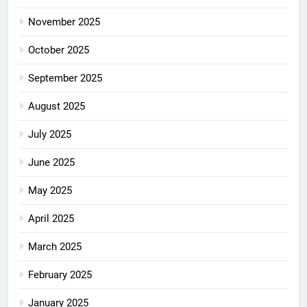
November 2025
October 2025
September 2025
August 2025
July 2025
June 2025
May 2025
April 2025
March 2025
February 2025
January 2025