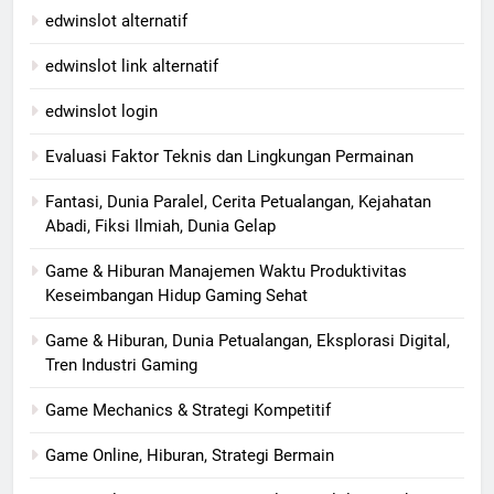
edwinslot alternatif
edwinslot link alternatif
edwinslot login
Evaluasi Faktor Teknis dan Lingkungan Permainan
Fantasi, Dunia Paralel, Cerita Petualangan, Kejahatan
Abadi, Fiksi Ilmiah, Dunia Gelap
Game & Hiburan Manajemen Waktu Produktivitas
Keseimbangan Hidup Gaming Sehat
Game & Hiburan, Dunia Petualangan, Eksplorasi Digital,
Tren Industri Gaming
Game Mechanics & Strategi Kompetitif
Game Online, Hiburan, Strategi Bermain