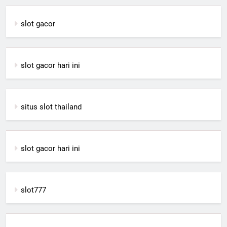
slot gacor
slot gacor hari ini
situs slot thailand
slot gacor hari ini
slot777