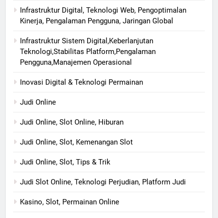
Infrastruktur Digital, Teknologi Web, Pengoptimalan
Kinerja, Pengalaman Pengguna, Jaringan Global
Infrastruktur Sistem Digital,Keberlanjutan
Teknologi,Stabilitas Platform,Pengalaman
Pengguna,Manajemen Operasional
Inovasi Digital & Teknologi Permainan
Judi Online
Judi Online, Slot Online, Hiburan
Judi Online, Slot, Kemenangan Slot
Judi Online, Slot, Tips & Trik
Judi Slot Online, Teknologi Perjudian, Platform Judi
Kasino, Slot, Permainan Online