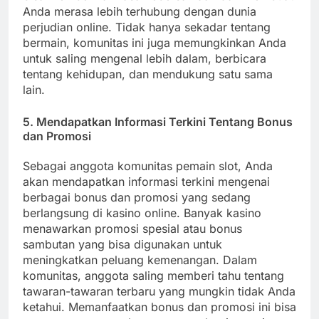
Anda merasa lebih terhubung dengan dunia
perjudian online. Tidak hanya sekadar tentang
bermain, komunitas ini juga memungkinkan Anda
untuk saling mengenal lebih dalam, berbicara
tentang kehidupan, dan mendukung satu sama
lain.
5.
Mendapatkan Informasi Terkini Tentang Bonus
dan Promosi
Sebagai anggota komunitas pemain slot, Anda
akan mendapatkan informasi terkini mengenai
berbagai bonus dan promosi yang sedang
berlangsung di kasino online. Banyak kasino
menawarkan promosi spesial atau bonus
sambutan yang bisa digunakan untuk
meningkatkan peluang kemenangan. Dalam
komunitas, anggota saling memberi tahu tentang
tawaran-tawaran terbaru yang mungkin tidak Anda
ketahui. Memanfaatkan bonus dan promosi ini bisa