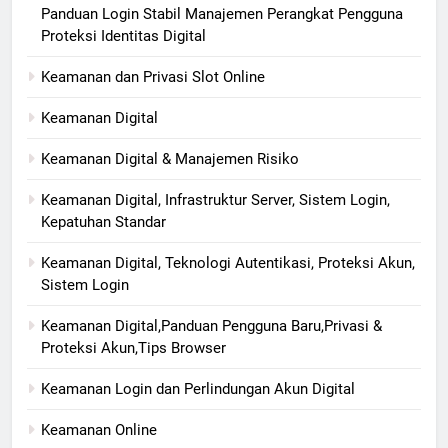
Panduan Login Stabil Manajemen Perangkat Pengguna
Proteksi Identitas Digital
Keamanan dan Privasi Slot Online
Keamanan Digital
Keamanan Digital & Manajemen Risiko
Keamanan Digital, Infrastruktur Server, Sistem Login,
Kepatuhan Standar
Keamanan Digital, Teknologi Autentikasi, Proteksi Akun,
Sistem Login
Keamanan Digital,Panduan Pengguna Baru,Privasi &
Proteksi Akun,Tips Browser
Keamanan Login dan Perlindungan Akun Digital
Keamanan Online