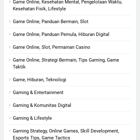
Game Online, Kesehatan Mental, Pengelolaan Waktu,
Kesehatan Fisik, Lifestyle
Game Online, Panduan Bermain, Slot
Game Online, Panduan Pemula, Hiburan Digital
Game Online, Slot, Permainan Casino
Game Online, Strategi Bermain, Tips Gaming, Game
Taktik
Game, Hiburan, Teknologi
Gaming & Entertainment
Gaming & Komunitas Digital
Gaming & Lifestyle
Gaming Strategy, Online Games, Skill Development,
Esports Tips, Game Tactics