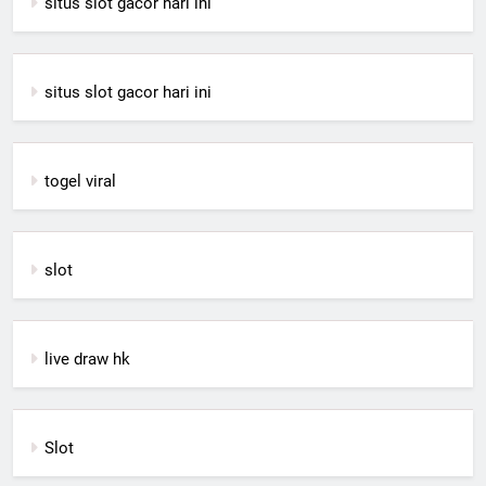
situs slot gacor hari ini
situs slot gacor hari ini
togel viral
slot
live draw hk
Slot