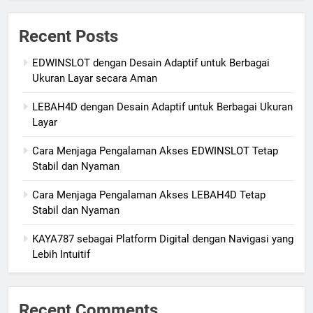
Recent Posts
EDWINSLOT dengan Desain Adaptif untuk Berbagai
Ukuran Layar secara Aman
LEBAH4D dengan Desain Adaptif untuk Berbagai Ukuran
Layar
Cara Menjaga Pengalaman Akses EDWINSLOT Tetap
Stabil dan Nyaman
Cara Menjaga Pengalaman Akses LEBAH4D Tetap
Stabil dan Nyaman
KAYA787 sebagai Platform Digital dengan Navigasi yang
Lebih Intuitif
Recent Comments