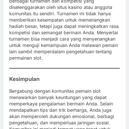
berbagai turnamen dan kompetisi yang
diselenggarakan oleh situs kasino atau anggota
komunitas itu sendiri. Turnamen ini tidak hanya
memberikan kesempatan untuk memenangkan
hadiah besar, tetapi juga dapat meningkatkan rasa
kompetisi dan semangat bermain Anda. Menyertai
turnamen bisa menjadi cara yang menyenangkan
untuk menguji kemampuan Anda melawan pemain
lain sambil memperdalam pengetahuan tentang
permainan slot.
Kesimpulan
Bergabung dengan komunitas pemain slot
menawarkan banyak keuntungan yang dapat
memperkaya pengalaman bermain Anda. Selain
mendapatkan tips dan trik berharga, Anda juga
akan memperoleh dukungan emosional, berbagi
pengetahuan, dan memperluas jaringan sosial.
Komunitas ini menjadi tempat yang tepat untuk