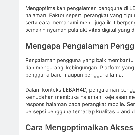
Mengoptimalkan pengalaman pengguna di LE
halaman. Faktor seperti perangkat yang digu
serta cara memahami menu juga ikut berpen
semakin nyaman pula aktivitas digital yang d
Mengapa Pengalaman Penggu
Pengalaman pengguna yang baik membantu p
dan mengurangi kebingungan. Platform yang m
pengguna baru maupun pengguna lama.
Dalam konteks LEBAH4D, pengalaman penggun
kemudahan membuka halaman, kejelasan menu
respons halaman pada perangkat mobile. Sem
persepsi pengguna terhadap kualitas brand di
Cara Mengoptimalkan Akse