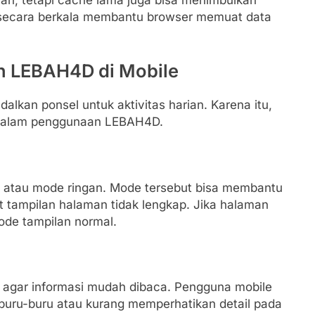
 secara berkala membantu browser memuat data
 LEBAH4D di Mobile
alkan ponsel untuk aktivitas harian. Karena itu,
 dalam penggunaan LEBAH4D.
 atau mode ringan. Mode tersebut bisa membantu
 tampilan halaman tidak lengkap. Jika halaman
de tampilan normal.
s agar informasi mudah dibaca. Pengguna mobile
rburu-buru atau kurang memperhatikan detail pada