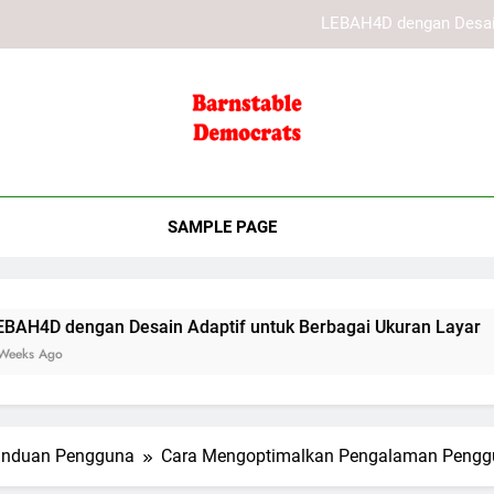
LEBAH4D dengan Desain
Cara Menjaga Pengalaman Akses
Cara Menjaga Pengalaman Aks
nstable Democrats
EDWINSLOT dengan Desain Adaptif untu
erita Dan Informasi Politik Dari Barnstable Democrats. Untuk Pa
LEBAH4D dengan Desain
SAMPLE PAGE
Cara Menjaga Pengalaman Akses
Cara Menjaga Pengalaman Aks
n Desain Adaptif untuk Berbagai Ukuran Layar
Cara M
3 Weeks
 Panduan Pengguna
Cara Mengoptimalkan Pengalaman Penggu