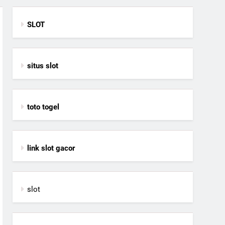
SLOT
situs slot
toto togel
link slot gacor
slot