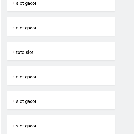
slot gacor
slot gacor
toto slot
slot gacor
slot gacor
slot gacor