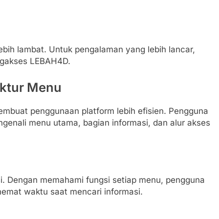
ebih lambat. Untuk pengalaman yang lebih lancar,
engakses LEBAH4D.
ktur Menu
embuat penggunaan platform lebih efisien. Pengguna
enali menu utama, bagian informasi, dan alur akses
si. Dengan memahami fungsi setiap menu, pengguna
hemat waktu saat mencari informasi.