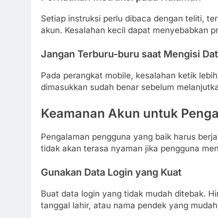
Setiap instruksi perlu dibaca dengan teliti, t
akun. Kesalahan kecil dapat menyebabkan p
Jangan Terburu-buru saat Mengisi Da
Pada perangkat mobile, kesalahan ketik lebih
dimasukkan sudah benar sebelum melanjutk
Keamanan Akun untuk Penga
Pengalaman pengguna yang baik harus berja
tidak akan terasa nyaman jika pengguna men
Gunakan Data Login yang Kuat
Buat data login yang tidak mudah ditebak. H
tanggal lahir, atau nama pendek yang mudah 