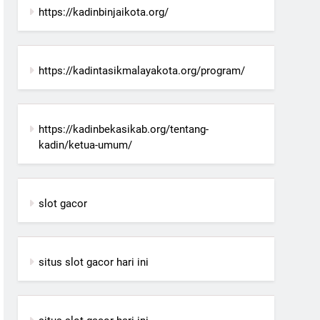
https://kadinbinjaikota.org/
https://kadintasikmalayakota.org/program/
https://kadinbekasikab.org/tentang-
kadin/ketua-umum/
slot gacor
situs slot gacor hari ini