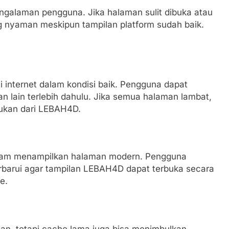
ngalaman pengguna. Jika halaman sulit dibuka atau
g nyaman meskipun tampilan platform sudah baik.
internet dalam kondisi baik. Pengguna dapat
lain terlebih dahulu. Jika semua halaman lambat,
bukan dari LEBAH4D.
 dalam menampilkan halaman modern. Pengguna
rbarui agar tampilan LEBAH4D dapat terbuka secara
e.
, tetapi cache lama juga bisa menimbulkan