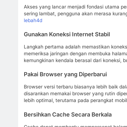
Akses yang lancar menjadi fondasi utama pe
sering lambat, pengguna akan merasa kuran
lebah4d
Gunakan Koneksi Internet Stabil
Langkah pertama adalah memastikan koneksi 
memeriksa jaringan dengan membuka halaman 
kemungkinan kendala berasal dari koneksi, 
Pakai Browser yang Diperbarui
Browser versi terbaru biasanya lebih baik
disarankan memakai browser yang rutin dipe
lebih optimal, terutama pada perangkat mobil
Bersihkan Cache Secara Berkala
Cache dapat membantu mempercepat halaman