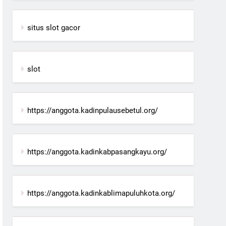
situs slot gacor
slot
https://anggota.kadinpulausebetul.org/
https://anggota.kadinkabpasangkayu.org/
https://anggota.kadinkablimapuluhkota.org/