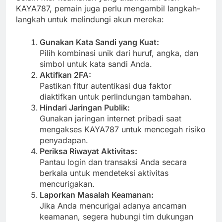
KAYA787, pemain juga perlu mengambil langkah-
langkah untuk melindungi akun mereka:
Gunakan Kata Sandi yang Kuat:
Pilih kombinasi unik dari huruf, angka, dan
simbol untuk kata sandi Anda.
Aktifkan 2FA:
Pastikan fitur autentikasi dua faktor
diaktifkan untuk perlindungan tambahan.
Hindari Jaringan Publik:
Gunakan jaringan internet pribadi saat
mengakses KAYA787 untuk mencegah risiko
penyadapan.
Periksa Riwayat Aktivitas:
Pantau login dan transaksi Anda secara
berkala untuk mendeteksi aktivitas
mencurigakan.
Laporkan Masalah Keamanan:
Jika Anda mencurigai adanya ancaman
keamanan, segera hubungi tim dukungan