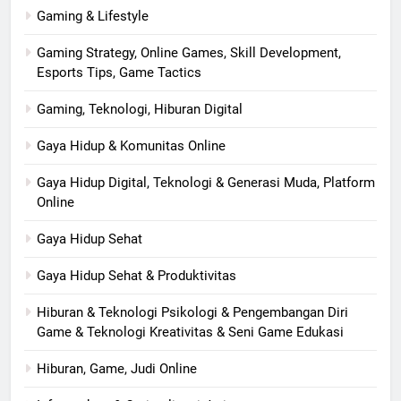
Gaming & Lifestyle
Gaming Strategy, Online Games, Skill Development,
Esports Tips, Game Tactics
Gaming, Teknologi, Hiburan Digital
Gaya Hidup & Komunitas Online
Gaya Hidup Digital, Teknologi & Generasi Muda, Platform
Online
Gaya Hidup Sehat
Gaya Hidup Sehat & Produktivitas
Hiburan & Teknologi Psikologi & Pengembangan Diri
Game & Teknologi Kreativitas & Seni Game Edukasi
Hiburan, Game, Judi Online