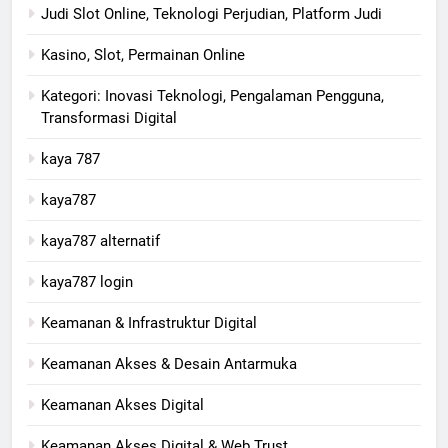
Judi Slot Online, Teknologi Perjudian, Platform Judi
Kasino, Slot, Permainan Online
Kategori: Inovasi Teknologi, Pengalaman Pengguna,
Transformasi Digital
kaya 787
kaya787
kaya787 alternatif
kaya787 login
Keamanan & Infrastruktur Digital
Keamanan Akses & Desain Antarmuka
Keamanan Akses Digital
Keamanan Akses Digital & Web Trust