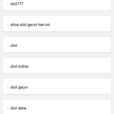
slot777
situs slot gacor hari ini
slot
slot online
slot gacor
slot dana