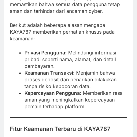
memastikan bahwa semua data pengguna tetap
aman dan terhindar dari ancaman cyber.
Berikut adalah beberapa alasan mengapa
KAYA787 memberikan perhatian khusus pada
keamanan:
Privasi Pengguna:
Melindungi informasi
pribadi seperti nama, alamat, dan detail
pembayaran.
Keamanan Transaksi:
Menjamin bahwa
proses deposit dan penarikan dilakukan
tanpa risiko kebocoran data.
Kepercayaan Pengguna:
Memberikan rasa
aman yang meningkatkan kepercayaan
pemain terhadap platform.
Fitur Keamanan Terbaru di KAYA787