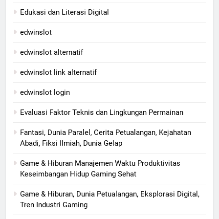
Edukasi dan Literasi Digital
edwinslot
edwinslot alternatif
edwinslot link alternatif
edwinslot login
Evaluasi Faktor Teknis dan Lingkungan Permainan
Fantasi, Dunia Paralel, Cerita Petualangan, Kejahatan
Abadi, Fiksi Ilmiah, Dunia Gelap
Game & Hiburan Manajemen Waktu Produktivitas
Keseimbangan Hidup Gaming Sehat
Game & Hiburan, Dunia Petualangan, Eksplorasi Digital,
Tren Industri Gaming