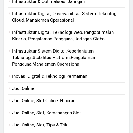
Infrastruktur & Optimalisasi Jaringan
Infrastruktur Digital, Observabilitas Sistem, Teknologi
Cloud, Manajemen Operasional
Infrastruktur Digital, Teknologi Web, Pengoptimalan
Kinerja, Pengalaman Pengguna, Jaringan Global
Infrastruktur Sistem Digital,Keberlanjutan
Teknologi,Stabilitas Platform,Pengalaman
Pengguna,Manajemen Operasional
Inovasi Digital & Teknologi Permainan
Judi Online
Judi Online, Slot Online, Hiburan
Judi Online, Slot, Kemenangan Slot
Judi Online, Slot, Tips & Trik