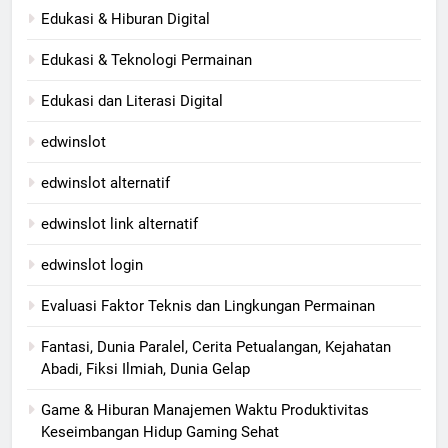
Edukasi & Hiburan Digital
Edukasi & Teknologi Permainan
Edukasi dan Literasi Digital
edwinslot
edwinslot alternatif
edwinslot link alternatif
edwinslot login
Evaluasi Faktor Teknis dan Lingkungan Permainan
Fantasi, Dunia Paralel, Cerita Petualangan, Kejahatan
Abadi, Fiksi Ilmiah, Dunia Gelap
Game & Hiburan Manajemen Waktu Produktivitas
Keseimbangan Hidup Gaming Sehat