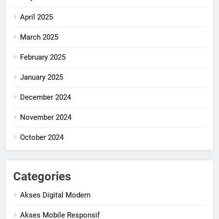
April 2025
March 2025
February 2025
January 2025
December 2024
November 2024
October 2024
Categories
Akses Digital Modern
Akses Mobile Responsif