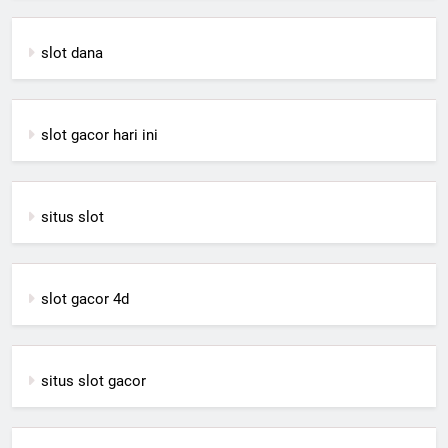
slot dana
slot gacor hari ini
situs slot
slot gacor 4d
situs slot gacor