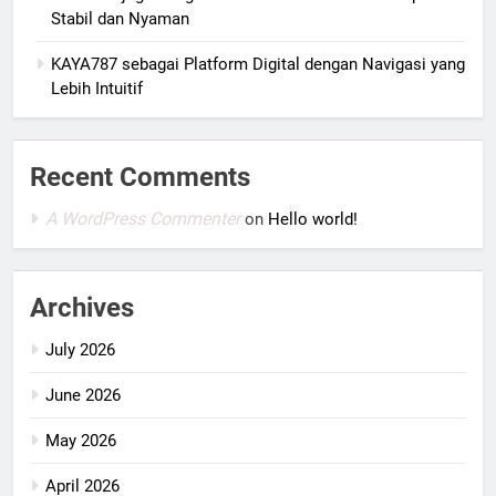
Stabil dan Nyaman
KAYA787 sebagai Platform Digital dengan Navigasi yang
Lebih Intuitif
Recent Comments
A WordPress Commenter
on
Hello world!
Archives
July 2026
June 2026
May 2026
April 2026