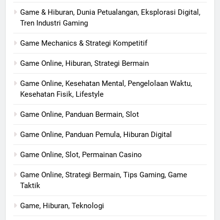
Game & Hiburan, Dunia Petualangan, Eksplorasi Digital,
Tren Industri Gaming
Game Mechanics & Strategi Kompetitif
Game Online, Hiburan, Strategi Bermain
Game Online, Kesehatan Mental, Pengelolaan Waktu,
Kesehatan Fisik, Lifestyle
Game Online, Panduan Bermain, Slot
Game Online, Panduan Pemula, Hiburan Digital
Game Online, Slot, Permainan Casino
Game Online, Strategi Bermain, Tips Gaming, Game
Taktik
Game, Hiburan, Teknologi