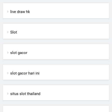
live draw hk
Slot
slot gacor
slot gacor hari ini
situs slot thailand