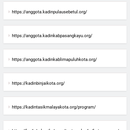
https://anggota.kadinpulausebetul.org/
https://anggota.kadinkabpasangkayu.org/
https://anggota.kadinkablimapuluhkota.org/
https://kadinbinjaikota.org/
https://kadintasikmalayakota.org/program/