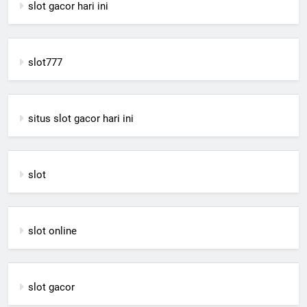
slot gacor hari ini
slot777
situs slot gacor hari ini
slot
slot online
slot gacor