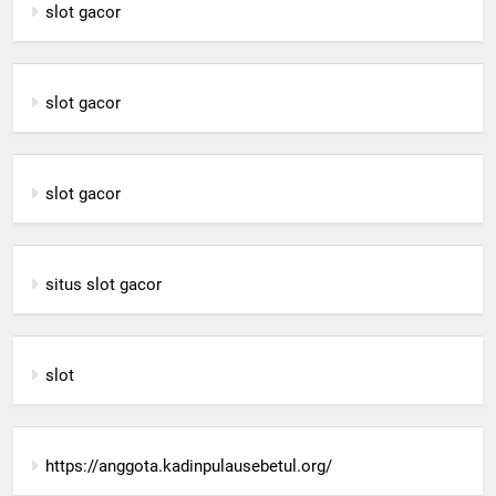
slot gacor
slot gacor
slot gacor
situs slot gacor
slot
https://anggota.kadinpulausebetul.org/