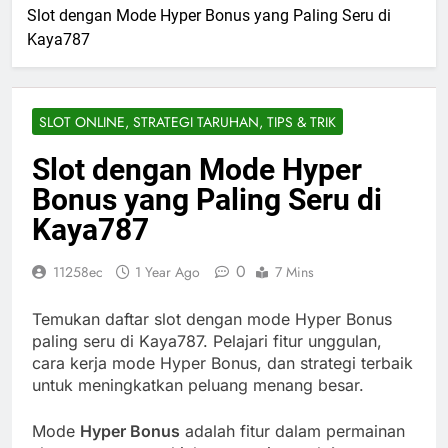
Slot dengan Mode Hyper Bonus yang Paling Seru di
Kaya787
SLOT ONLINE, STRATEGI TARUHAN, TIPS & TRIK
Slot dengan Mode Hyper
Bonus yang Paling Seru di
Kaya787
0
11258ec
1 Year Ago
7 Mins
Temukan daftar slot dengan mode Hyper Bonus
paling seru di Kaya787. Pelajari fitur unggulan,
cara kerja mode Hyper Bonus, dan strategi terbaik
untuk meningkatkan peluang menang besar.
Mode
Hyper Bonus
adalah fitur dalam permainan