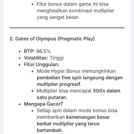
Fitur bonus dalam game ini bisa
menghasilkan kombinasi multiplier
yang sangat besar.
2. Gates of Olympus (Pragmatic Play)
RTP:
96.5%
Volatilitas:
Tinggi
Fitur Unggulan:
Mode Hyper Bonus memungkinkan
pembelian free spin langsung dengan
multiplier progresif
.
Multiplier bisa mencapai
500x dalam
satu putaran
.
Mengapa Gacor?
Setiap spin dalam mode bonus bisa
memberikan
kemenangan besar
berkat multiplier yang terus
bertambah
.