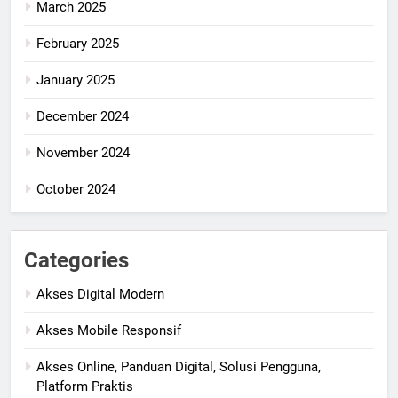
March 2025
February 2025
January 2025
December 2024
November 2024
October 2024
Categories
Akses Digital Modern
Akses Mobile Responsif
Akses Online, Panduan Digital, Solusi Pengguna,
Platform Praktis