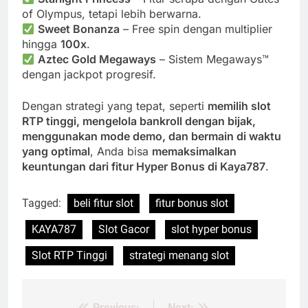
of Olympus, tetapi lebih berwarna.
Sweet Bonanza
– Free spin dengan multiplier
hingga
100x
.
Aztec Gold Megaways
– Sistem Megaways™
dengan jackpot progresif.
Dengan strategi yang tepat, seperti
memilih slot
RTP tinggi, mengelola bankroll dengan bijak,
menggunakan mode demo, dan bermain di waktu
yang optimal
, Anda bisa
memaksimalkan
keuntungan dari fitur Hyper Bonus di Kaya787
.
Tagged:
beli fitur slot
fitur bonus slot
KAYA787
Slot Gacor
slot hyper bonus
Slot RTP Tinggi
strategi menang slot
Previous:
Next: