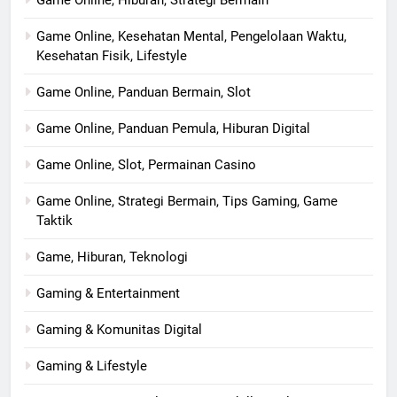
Game Online, Kesehatan Mental, Pengelolaan Waktu,
Kesehatan Fisik, Lifestyle
Game Online, Panduan Bermain, Slot
Game Online, Panduan Pemula, Hiburan Digital
Game Online, Slot, Permainan Casino
Game Online, Strategi Bermain, Tips Gaming, Game
Taktik
Game, Hiburan, Teknologi
Gaming & Entertainment
Gaming & Komunitas Digital
Gaming & Lifestyle