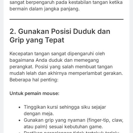
sangat berpengaruh pada kestabilan tangan ketika
bermain dalam jangka panjang.
2. Gunakan Posisi Duduk dan
Grip yang Tepat
Kecepatan tangan sangat dipengaruhi oleh
bagaimana Anda duduk dan memegang
perangkat. Posisi yang salah membuat tangan
mudah lelah dan akhirnya memperlambat gerakan.
Beberapa hal penting:
Untuk pemain mouse:
Tinggikan kursi sehingga siku sejajar
dengan meja.
Gunakan grip yang nyaman (finger-tip, claw,
atau palm) sesuai kebutuhan game.
Pastikan pergelangan tidak tertekuk terlalu