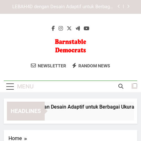
Skip
Cara Menjaga Pengalaman Akses EDWINSLOT
to
Tetap Stabil dan Nyaman
content
Cara Menjaga Pengalaman Akses LEBAH4D
Tetap Stabil dan Nyaman
EDWINSLOT dengan Desain Adaptif untuk
Berbagai Ukuran Layar secara Aman
LEBAH4D dengan Desain Adaptif untuk Berbagai
Ukuran Layar
Barnstable
Dapatkan Berita Dan Informasi Politik
Cara Menjaga Pengalaman Akses EDWINSLOT
NEWSLETTER
RANDOM NEWS
Tetap Stabil dan Nyaman
Democrats
Dari Barnstable Democrats. Untuk
Cara Menjaga Pengalaman Akses LEBAH4D
Partisipasi Politik Yang Lebih Baik.
Tetap Stabil dan Nyaman
MENU
WINSLOT dengan Desain Adaptif untuk Berbagai Ukuran Laya
HEADLINES
Weeks Ago
Home