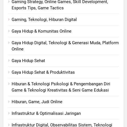
Gaming Strategy, Online Games, Skill Development,
Esports Tips, Game Tactics
Gaming, Teknologi, Hiburan Digital
Gaya Hidup & Komunitas Online
Gaya Hidup Digital, Teknologi & Generasi Muda, Platform
Online
Gaya Hidup Sehat
Gaya Hidup Sehat & Produktivitas
Hiburan & Teknologi Psikologi & Pengembangan Diri
Game & Teknologi Kreativitas & Seni Game Edukasi
Hiburan, Game, Judi Online
Infrastruktur & Optimalisasi Jaringan
Infrastruktur Digital, Observabilitas Sistem, Teknologi