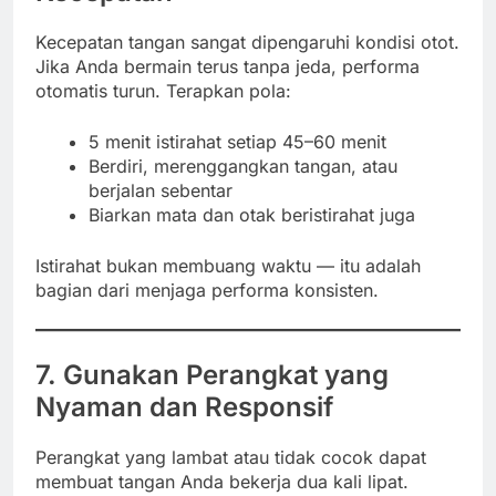
Kecepatan tangan sangat dipengaruhi kondisi otot.
Jika Anda bermain terus tanpa jeda, performa
otomatis turun. Terapkan pola:
5 menit istirahat setiap 45–60 menit
Berdiri, merenggangkan tangan, atau
berjalan sebentar
Biarkan mata dan otak beristirahat juga
Istirahat bukan membuang waktu — itu adalah
bagian dari menjaga performa konsisten.
7. Gunakan Perangkat yang
Nyaman dan Responsif
Perangkat yang lambat atau tidak cocok dapat
membuat tangan Anda bekerja dua kali lipat.