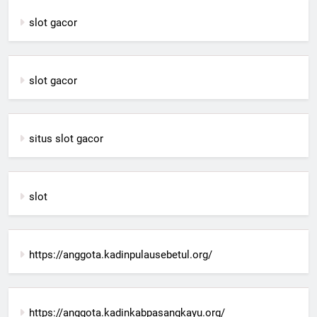
slot gacor
slot gacor
situs slot gacor
slot
https://anggota.kadinpulausebetul.org/
https://anggota.kadinkabpasangkayu.org/