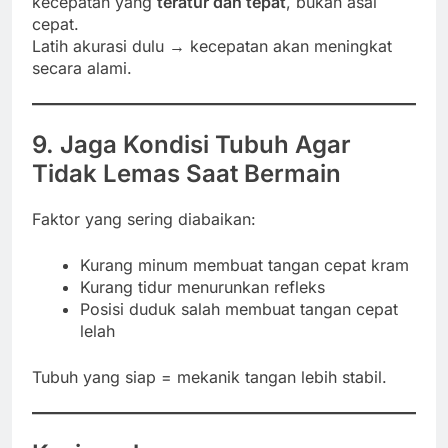
kecepatan yang
teratur dan tepat
, bukan asal
cepat.
Latih akurasi dulu → kecepatan akan meningkat
secara alami.
9. Jaga Kondisi Tubuh Agar
Tidak Lemas Saat Bermain
Faktor yang sering diabaikan:
Kurang minum membuat tangan cepat kram
Kurang tidur menurunkan refleks
Posisi duduk salah membuat tangan cepat
lelah
Tubuh yang siap = mekanik tangan lebih stabil.