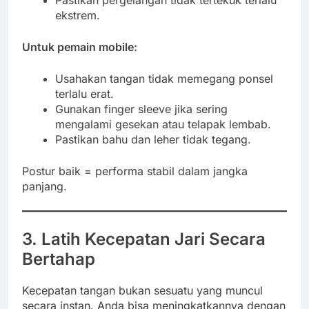
ekstrem.
Untuk pemain mobile:
Usahakan tangan tidak memegang ponsel
terlalu erat.
Gunakan finger sleeve jika sering
mengalami gesekan atau telapak lembab.
Pastikan bahu dan leher tidak tegang.
Postur baik = performa stabil dalam jangka
panjang.
3. Latih Kecepatan Jari Secara
Bertahap
Kecepatan tangan bukan sesuatu yang muncul
secara instan. Anda bisa meningkatkannya dengan