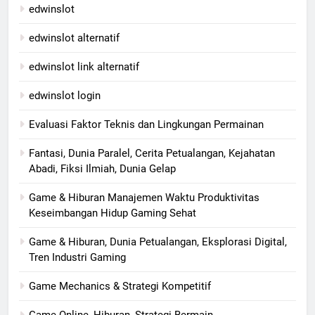
edwinslot
edwinslot alternatif
edwinslot link alternatif
edwinslot login
Evaluasi Faktor Teknis dan Lingkungan Permainan
Fantasi, Dunia Paralel, Cerita Petualangan, Kejahatan
Abadi, Fiksi Ilmiah, Dunia Gelap
Game & Hiburan Manajemen Waktu Produktivitas
Keseimbangan Hidup Gaming Sehat
Game & Hiburan, Dunia Petualangan, Eksplorasi Digital,
Tren Industri Gaming
Game Mechanics & Strategi Kompetitif
Game Online, Hiburan, Strategi Bermain