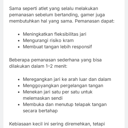
Sama seperti atlet yang selalu melakukan
pemanasan sebelum bertanding, gamer juga
membutuhkan hal yang sama. Pemanasan dapat:
Meningkatkan fleksibilitas jari
Mengurangi risiko kram
Membuat tangan lebih responsif
Beberapa pemanasan sederhana yang bisa
dilakukan dalam 1–2 menit:
Meregangkan jari ke arah luar dan dalam
Menggoyangkan pergelangan tangan
Menekan jari satu per satu untuk
melemaskan sendi
Membuka dan menutup telapak tangan
secara bertahap
Kebiasaan kecil ini sering diremehkan, tetapi