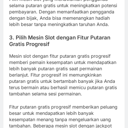
selama putaran gratis untuk meningkatkan potensi
pembayaran. Dengan memanfaatkan pengganda
dengan bijak, Anda bisa memenangkan hadiah
lebih besar tanpa meningkatkan taruhan Anda.
3. Pilih Mesin Slot dengan Fitur Putaran
Gratis Progresif
Mesin slot dengan fitur putaran gratis progresif
memberi pemain kesempatan untuk mendapatkan
lebih banyak putaran gratis saat permainan
berlanjut. Fitur progresif ini memungkinkan
putaran gratis untuk bertambah banyak jika Anda
terus bermain atau berhasil memicu putaran gratis
tambahan selama sesi permainan.
Fitur putaran gratis progresif memberikan peluang
besar untuk mendapatkan lebih banyak
kesempatan menang tanpa mengeluarkan uang
tambahan. Beberapa mesin slot dengan jackpot