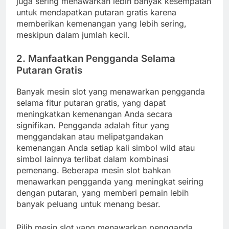
juga sering menawarkan lebih banyak kesempatan
untuk mendapatkan putaran gratis karena
memberikan kemenangan yang lebih sering,
meskipun dalam jumlah kecil.
2. Manfaatkan Pengganda Selama
Putaran Gratis
Banyak mesin slot yang menawarkan pengganda
selama fitur putaran gratis, yang dapat
meningkatkan kemenangan Anda secara
signifikan. Pengganda adalah fitur yang
menggandakan atau melipatgandakan
kemenangan Anda setiap kali simbol wild atau
simbol lainnya terlibat dalam kombinasi
pemenang. Beberapa mesin slot bahkan
menawarkan pengganda yang meningkat seiring
dengan putaran, yang memberi pemain lebih
banyak peluang untuk menang besar.
Pilih mesin slot yang menawarkan pengganda