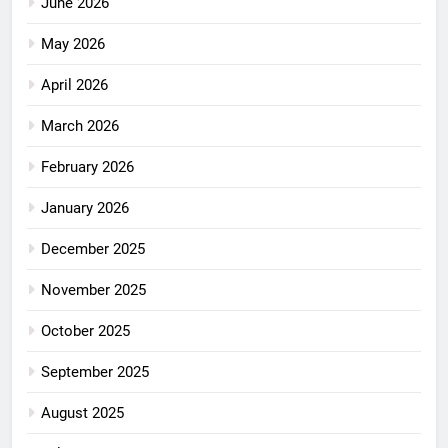
June 2026
May 2026
April 2026
March 2026
February 2026
January 2026
December 2025
November 2025
October 2025
September 2025
August 2025