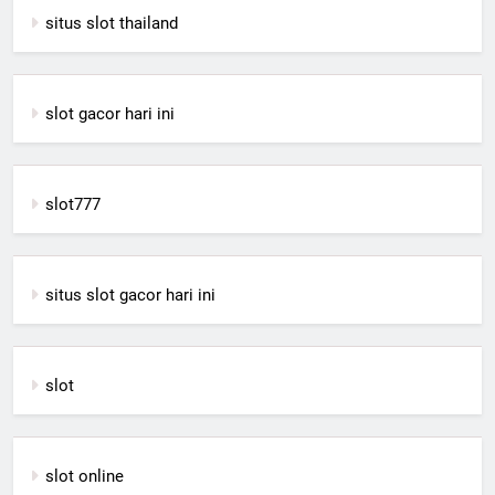
situs slot thailand
slot gacor hari ini
slot777
situs slot gacor hari ini
slot
slot online