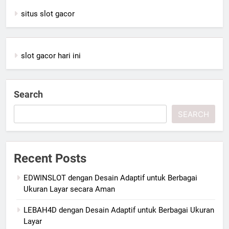
situs slot gacor
slot gacor hari ini
Search
SEARCH
Recent Posts
EDWINSLOT dengan Desain Adaptif untuk Berbagai
Ukuran Layar secara Aman
LEBAH4D dengan Desain Adaptif untuk Berbagai Ukuran
Layar