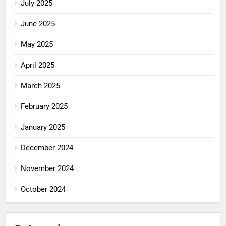
July 2025
June 2025
May 2025
April 2025
March 2025
February 2025
January 2025
December 2024
November 2024
October 2024