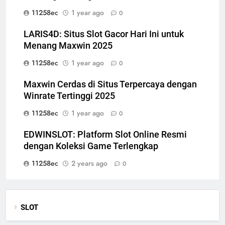
11258ec
1 year ago
0
LARIS4D: Situs Slot Gacor Hari Ini untuk
Menang Maxwin 2025
11258ec
1 year ago
0
Maxwin Cerdas di Situs Terpercaya dengan
Winrate Tertinggi 2025
11258ec
1 year ago
0
EDWINSLOT: Platform Slot Online Resmi
dengan Koleksi Game Terlengkap
11258ec
2 years ago
0
SLOT