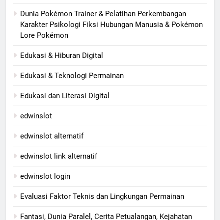
Dunia Pokémon Trainer & Pelatihan Perkembangan
Karakter Psikologi Fiksi Hubungan Manusia & Pokémon
Lore Pokémon
Edukasi & Hiburan Digital
Edukasi & Teknologi Permainan
Edukasi dan Literasi Digital
edwinslot
edwinslot alternatif
edwinslot link alternatif
edwinslot login
Evaluasi Faktor Teknis dan Lingkungan Permainan
Fantasi, Dunia Paralel, Cerita Petualangan, Kejahatan