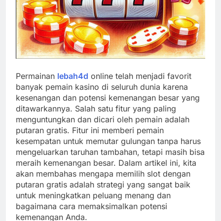
Permainan
lebah4d
online telah menjadi favorit
banyak pemain kasino di seluruh dunia karena
kesenangan dan potensi kemenangan besar yang
ditawarkannya. Salah satu fitur yang paling
menguntungkan dan dicari oleh pemain adalah
putaran gratis. Fitur ini memberi pemain
kesempatan untuk memutar gulungan tanpa harus
mengeluarkan taruhan tambahan, tetapi masih bisa
meraih kemenangan besar. Dalam artikel ini, kita
akan membahas mengapa memilih slot dengan
putaran gratis adalah strategi yang sangat baik
untuk meningkatkan peluang menang dan
bagaimana cara memaksimalkan potensi
kemenangan Anda.