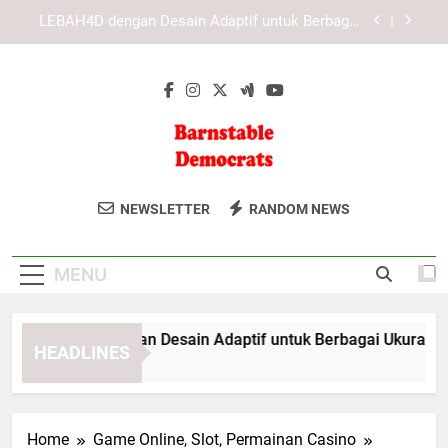
Skip
Cara Menjaga Pengalaman Akses EDWINSLOT
to
Tetap Stabil dan Nyaman
content
Cara Menjaga Pengalaman Akses LEBAH4D
Tetap Stabil dan Nyaman
EDWINSLOT dengan Desain Adaptif untuk
Berbagai Ukuran Layar secara Aman
LEBAH4D dengan Desain Adaptif untuk Berbagai
Ukuran Layar
Barnstable
Dapatkan Berita Dan Informasi Politik
Cara Menjaga Pengalaman Akses EDWINSLOT
NEWSLETTER
RANDOM NEWS
Tetap Stabil dan Nyaman
Democrats
Dari Barnstable Democrats. Untuk
Cara Menjaga Pengalaman Akses LEBAH4D
Partisipasi Politik Yang Lebih Baik.
Tetap Stabil dan Nyaman
MENU
WINSLOT dengan Desain Adaptif untuk Berbagai Ukuran Laya
HEADLINES
eeks Ago
Home
Game Online, Slot, Permainan Casino