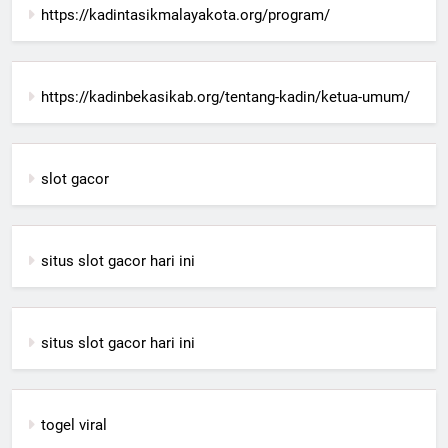
https://kadintasikmalayakota.org/program/
https://kadinbekasikab.org/tentang-kadin/ketua-umum/
slot gacor
situs slot gacor hari ini
situs slot gacor hari ini
togel viral