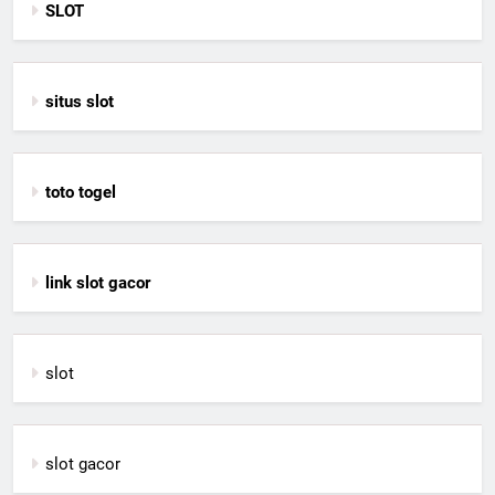
SLOT
situs slot
toto togel
link slot gacor
slot
slot gacor