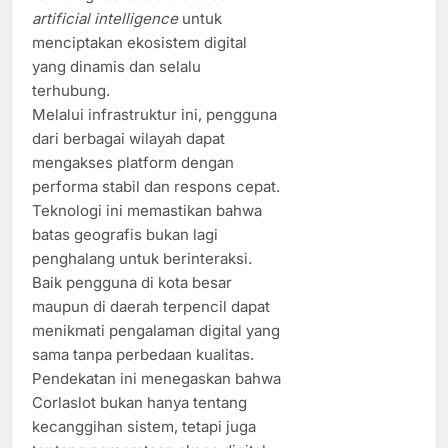
artificial intelligence
untuk
menciptakan ekosistem digital
yang dinamis dan selalu
terhubung.
Melalui infrastruktur ini, pengguna
dari berbagai wilayah dapat
mengakses platform dengan
performa stabil dan respons cepat.
Teknologi ini memastikan bahwa
batas geografis bukan lagi
penghalang untuk berinteraksi.
Baik pengguna di kota besar
maupun di daerah terpencil dapat
menikmati pengalaman digital yang
sama tanpa perbedaan kualitas.
Pendekatan ini menegaskan bahwa
Corlaslot bukan hanya tentang
kecanggihan sistem, tetapi juga