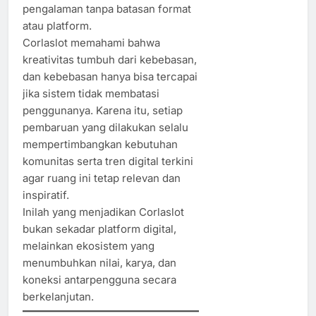
pengalaman tanpa batasan format
atau platform.
Corlaslot memahami bahwa
kreativitas tumbuh dari kebebasan,
dan kebebasan hanya bisa tercapai
jika sistem tidak membatasi
penggunanya. Karena itu, setiap
pembaruan yang dilakukan selalu
mempertimbangkan kebutuhan
komunitas serta tren digital terkini
agar ruang ini tetap relevan dan
inspiratif.
Inilah yang menjadikan Corlaslot
bukan sekadar platform digital,
melainkan ekosistem yang
menumbuhkan nilai, karya, dan
koneksi antarpengguna secara
berkelanjutan.