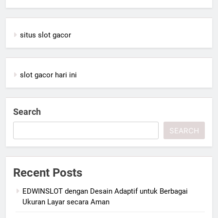
situs slot gacor
slot gacor hari ini
Search
SEARCH
Recent Posts
EDWINSLOT dengan Desain Adaptif untuk Berbagai
Ukuran Layar secara Aman