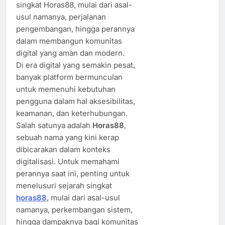
singkat Horas88, mulai dari asal-
usul namanya, perjalanan
pengembangan, hingga perannya
dalam membangun komunitas
digital yang aman dan modern.
Di era digital yang semakin pesat,
banyak platform bermunculan
untuk memenuhi kebutuhan
pengguna dalam hal aksesibilitas,
keamanan, dan keterhubungan.
Salah satunya adalah
Horas88
,
sebuah nama yang kini kerap
dibicarakan dalam konteks
digitalisasi. Untuk memahami
perannya saat ini, penting untuk
menelusuri sejarah singkat
horas88
, mulai dari asal-usul
namanya, perkembangan sistem,
hingga dampaknya bagi komunitas