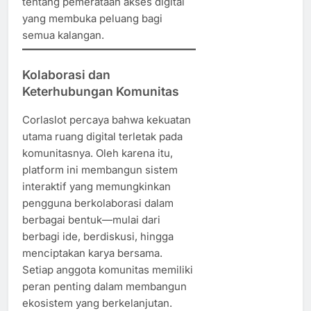
tentang pemerataan akses digital
yang membuka peluang bagi
semua kalangan.
Kolaborasi dan
Keterhubungan Komunitas
Corlaslot percaya bahwa kekuatan
utama ruang digital terletak pada
komunitasnya. Oleh karena itu,
platform ini membangun sistem
interaktif yang memungkinkan
pengguna berkolaborasi dalam
berbagai bentuk—mulai dari
berbagi ide, berdiskusi, hingga
menciptakan karya bersama.
Setiap anggota komunitas memiliki
peran penting dalam membangun
ekosistem yang berkelanjutan.