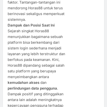
faktor. Tantangan-tantangan ini
mendorong Horas88 untuk terus
berinovasi sekaligus memperkuat
sistemnya.
Dampak dan Posisi Saat Ini
Sejarah singkat Horas88
menunjukkan bagaimana sebuah
platform bisa berkembang dari
sistem login sederhana menjadi
layanan yang lebih terstruktur dan
berfokus pada keamanan. Kini,
Horas88 dipandang sebagai salah
satu platform yang berupaya
menyeimbangkan antara
kemudahan akses
dan
perlindungan data pengguna
.
Dampak positif yang ditinggalkan
antara lain adalah meningkatnya
kepercayaan pengguna terhadap