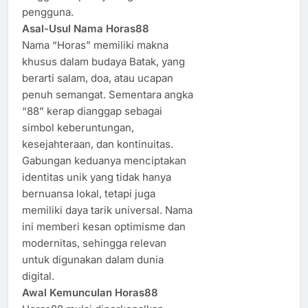
pengguna.
Asal-Usul Nama Horas88
Nama “Horas” memiliki makna
khusus dalam budaya Batak, yang
berarti salam, doa, atau ucapan
penuh semangat. Sementara angka
“88” kerap dianggap sebagai
simbol keberuntungan,
kesejahteraan, dan kontinuitas.
Gabungan keduanya menciptakan
identitas unik yang tidak hanya
bernuansa lokal, tetapi juga
memiliki daya tarik universal. Nama
ini memberi kesan optimisme dan
modernitas, sehingga relevan
untuk digunakan dalam dunia
digital.
Awal Kemunculan Horas88